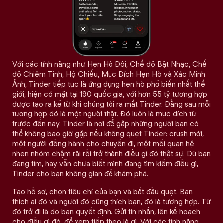
Với các tính năng như Hẹn Hò Đôi, Chế độ Bật Nhạc, Chế
độ Chiêm Tinh, Hộ Chiếu, Mục Đích Hẹn Hò và Xác Minh
Ảnh, Tinder tiếp tục là ứng dụng hẹn hò phổ biến nhất thế
giới, hiện có mặt tại 190 quốc gia, với hơn 55 tỷ tương hợp
được tạo ra kể từ khi chúng tôi ra mắt Tinder. Đằng sau mỗi
tương hợp đó là một người thật. Đó luôn là mục đích từ
trước đến nay. Tinder là nơi để gặp những người bạn có
thể không bao giờ gặp nếu không quẹt Tinder: crush mới,
một người đồng hành cho chuyến đi, một mối quan hệ
nhen nhóm chậm rãi rồi trở thành điều gì đó thật sự. Dù bạn
đang tìm, hay vẫn chưa biết mình đang tìm kiếm điều gì,
Tinder cho bạn không gian để khám phá.
Tạo hồ sơ, chọn tiêu chí của bạn và bắt đầu quẹt. Bạn
thích ai đó và người đó cũng thích bạn, đó là tương hợp. Từ
đó trở đi là do bạn quyết định. Gửi tin nhắn, lên kế hoạch
cho điều gì đó, để xem tiếp theo là gì. Với các tính năng