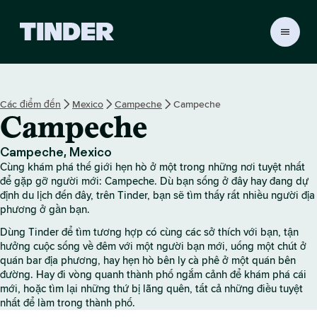
T
r
a
n
g
Các điểm đến
Mexico
Campeche
Campeche
c
Campeche
h
ủ
T
Campeche, Mexico
i
Cùng khám phá thế giới hẹn hò ở một trong những nơi tuyệt nhất
n
để gặp gỡ người mới: Campeche. Dù bạn sống ở đây hay đang dự
d
định du lịch đến đây, trên Tinder, bạn sẽ tìm thấy rất nhiều người địa
phương ở gần bạn.
e
r
Dùng Tinder để tìm tương hợp có cùng các sở thích với bạn, tận
hưởng cuộc sống về đêm với một người bạn mới, uống một chút ở
quán bar địa phương, hay hẹn hò bên ly cà phê ở một quán bên
đường. Hay đi vòng quanh thành phố ngắm cảnh để khám phá cái
mới, hoặc tìm lại những thứ bị lãng quên, tất cả những điều tuyệt
nhất để làm trong thành phố.