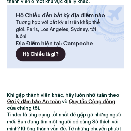
thành viên ở một khu vực địa lý khác.
Hộ Chiếu đến bất kỳ địa điểm nào
Tương hợp với bất kỳ ai trên khắp thế
giới. Paris, Los Angeles, Sydney, tới
luôn!
Địa Điểm hiện tại
:
Campeche
Hộ Chiếu là gì?
Khi gặp thành viên khác, hãy luôn nhớ tuân theo
Gợi ý đảm bảo An toàn
và
Quy tắc Cộng đồng
của chúng tôi.
Tinder là ứng dụng tốt nhất để gặp gỡ những người
mới. Bạn đang tìm một người có cùng Sở thích với
mình? Không thành vấn đề. Từ những chuyến phượt