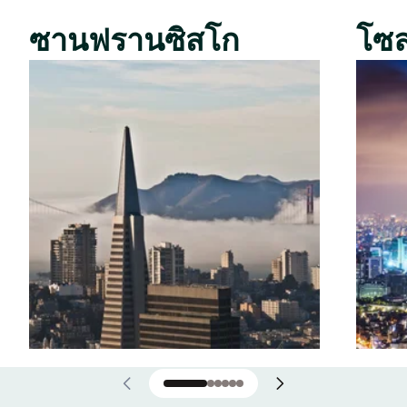
ซานฟรานซิสโก
โซ