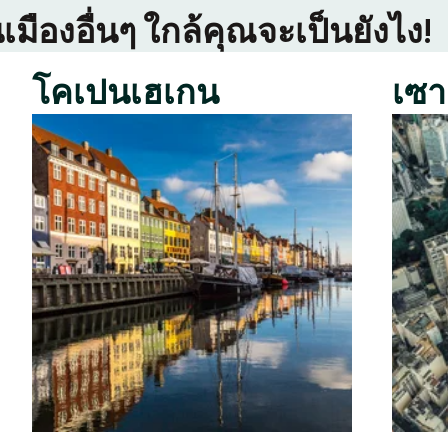
เมืองอื่นๆ ใกล้คุณจะเป็นยังไง!
โคเปนเฮเกน
เซา