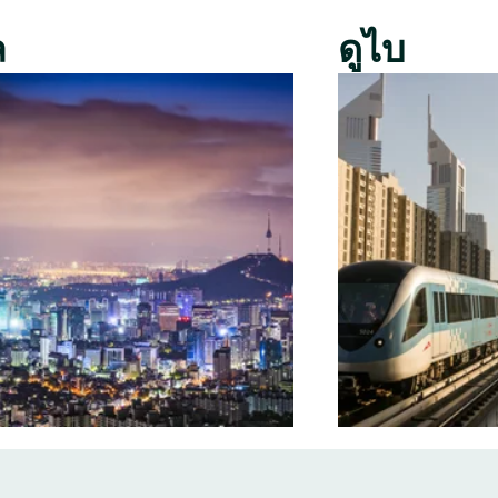
ล
ดูไบ