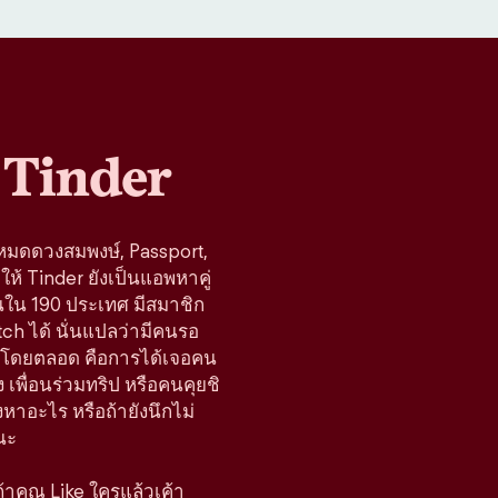
Tinder
โหมดดวงสมพงษ์, Passport,
ห้ Tinder ยังเป็นแอพหาคู่
านใน 190 ประเทศ มีสมาชิก
tch ได้ นั่นแปลว่ามีคนรอ
้างมาโดยตลอด คือการได้เจอคน
 เพื่อนร่วมทริป หรือคนคุยชิ
มองหาอะไร หรือถ้ายังนึกไม่
นะ
 ถ้าคุณ Like ใครแล้วเค้า