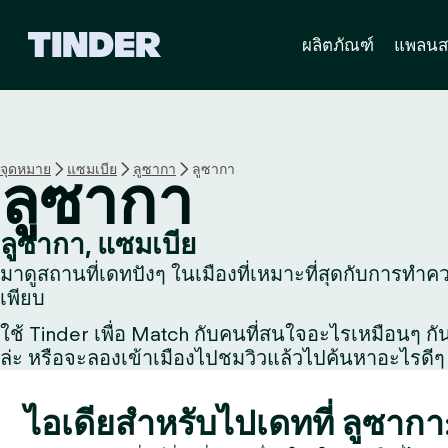
ห
ผลิตภัณฑ์
แพลนส
น้
า
ห
ลั
ก
T
จุดหมาย
แซมเบีย
ลูซากา
ลูซากา
ลูซากา
i
n
d
ลูซากา, แซมเบีย
e
มาดูสถานที่เดทปังๆ ในเมืองที่เหมาะที่สุดกับการทำควา
r
เพียบ
ใช้ Tinder เพื่อ Match กับคนที่สนใจอะไรเหมือนๆ กัน, 
ล่ะ หรือจะลองเข้าเมืองไปชมวิวแล้วไปค้นหาอะไรดีๆ 
ไอเดียสำหรับไปเดทที่ ลูซากา