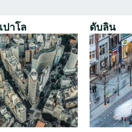
เปาโล
ดับลิน