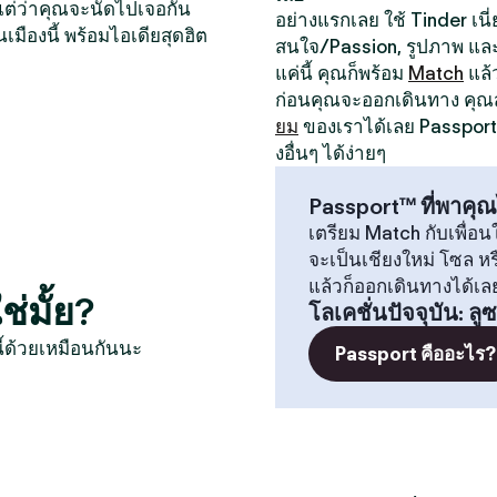
หน แต่ว่าคุณจะนัดไปเจอกัน
อย่างแรกเลย ใช้ Tinder เนี่ย
นเมืองนี้ พร้อมไอเดียสุดฮิต
สนใจ/Passion, รูปภาพ และป
แค่นี้ คุณก็พร้อม
Match
แล้
ก่อนคุณจะออกเดินทาง คุ
ยม
ของเราได้เลย Passport 
งอื่นๆ ได้ง่ายๆ
Passport™ ที่พาคุณ
เตรียม Match กับเพื่อนใ
จะเป็นเชียงใหม่ โซล 
แล้วก็ออกเดินทางได้เล
่มั้ย?
โลเคชั่นปัจจุบัน
:
ลู
ี้ด้วยเหมือนกันนะ
Passport คืออะไร?