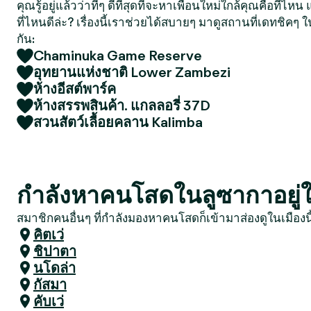
คุณรู้อยู่แล้วว่าที่ๆ ดีที่สุดที่จะหาเพื่อนใหม่ใกล้คุณคือที่ไ
ที่ไหนดีล่ะ? เรื่องนี้เราช่วยได้สบายๆ มาดูสถานที่เดทชิคๆ ใ
กัน:
Chaminuka Game Reserve
อุทยานแห่งชาติ Lower Zambezi
ห้างอีสต์พาร์ค
ห้างสรรพสินค้า. แกลลอรี่ 37D
สวนสัตว์เลื้อยคลาน Kalimba
กำลังหาคนโสดในลูซากาอยู่ใช
สมาชิกคนอื่นๆ ที่กำลังมองหาคนโสดก็เข้ามาส่องดูในเมืองน
คิตเว่
ชิปาตา
นโดล่า
กัสมา
คับเว่