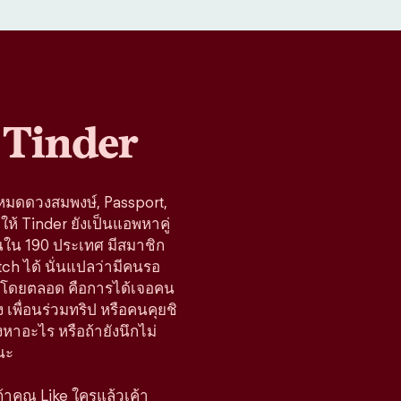
Tinder
โหมดดวงสมพงษ์, Passport,
ห้ Tinder ยังเป็นแอพหาคู่
านใน 190 ประเทศ มีสมาชิก
tch ได้ นั่นแปลว่ามีคนรอ
้างมาโดยตลอด คือการได้เจอคน
 เพื่อนร่วมทริป หรือคนคุยชิ
มองหาอะไร หรือถ้ายังนึกไม่
นะ
 ถ้าคุณ Like ใครแล้วเค้า