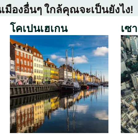
เมืองอื่นๆ ใกล้คุณจะเป็นยังไง!
โคเปนเฮเกน
เซา