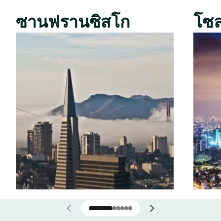
ซานฟรานซิสโก
โซ