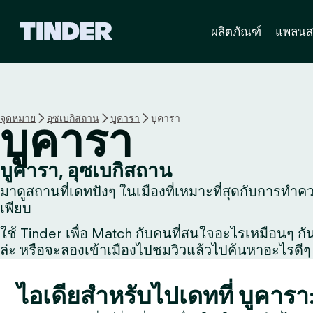
ห
ผลิตภัณฑ์
แพลนส
น้
า
ห
ลั
ก
T
จุดหมาย
อุซเบกิสถาน
บูคารา
บูคารา
บูคารา
i
n
d
บูคารา, อุซเบกิสถาน
e
มาดูสถานที่เดทปังๆ ในเมืองที่เหมาะที่สุดกับการทำควา
r
เพียบ
ใช้ Tinder เพื่อ Match กับคนที่สนใจอะไรเหมือนๆ กัน, 
ล่ะ หรือจะลองเข้าเมืองไปชมวิวแล้วไปค้นหาอะไรดีๆ 
ไอเดียสำหรับไปเดทที่ บูคารา