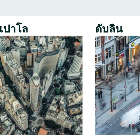
เปาโล
ดับลิน