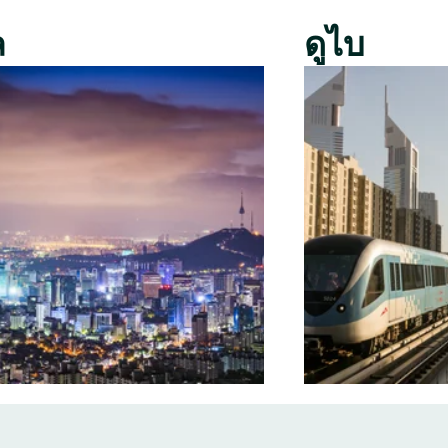
ล
ดูไบ