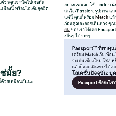
หน แต่ว่าคุณจะนัดไปเจอกัน
อย่างแรกเลย ใช้ Tinder เนี่ย
นเมืองนี้ พร้อมไอเดียสุดฮิต
สนใจ/Passion, รูปภาพ และป
แค่นี้ คุณก็พร้อม
Match
แล้
ก่อนคุณจะออกเดินทาง คุ
ยม
ของเราได้เลย Passport 
งอื่นๆ ได้ง่ายๆ
Passport™ ที่พาคุณ
เตรียม Match กับเพื่อนใ
จะเป็นเชียงใหม่ โซล 
แล้วก็ออกเดินทางได้เล
่มั้ย?
โลเคชั่นปัจจุบัน
:
บู
ี้ด้วยเหมือนกันนะ
Passport คืออะไร?