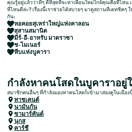
คุณรู้อยู่แล้วว่าที่ๆ ดีที่สุดที่จะหาเพื่อนใหม่ใกล้คุณคือที่ไ
ที่ไหนดีล่ะ? เรื่องนี้เราช่วยได้สบายๆ มาดูสถานที่เดทชิคๆ ใ
กัน:
หอคอยสุเหร่าใหญ่แห่งคาลอน
สุสานสมานิต
มีร์-อี-อาหรับ มาดราซา
ช-ไมเนอร์
หีบแห่งบูคารา
กำลังหาคนโสดในบูคาราอยู่ใช
สมาชิกคนอื่นๆ ที่กำลังมองหาคนโสดก็เข้ามาส่องดูในเมืองน
ทาชเคนต์
นามันกัน
ซามาร์คันด์
นุกุส
คาร์ชี