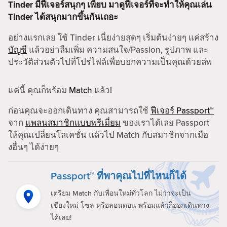
Tinder มีฟีเจอร์สนุกๆ เพียบ มาดูฟีเจอร์ที่จะทำให้คุณเล่น
Tinder ได้สนุกมากขึ้นกันเถอะ
อย่างแรกเลย ใช้ Tinder เนี่ยง่ายสุดๆ เริ่มต้นง่ายๆ แค่สร้าง
บัญชี
แล้วอย่าลืมเพิ่ม ความสนใจ/Passion, รูปภาพ และ
ประวัติส่วนตัวไปที่โปรไฟล์เพื่อบอกความเป็นคุณด้วยล่พ
แค่นี้ คุณก็พร้อม
Match
แล้ว!
ก่อนคุณจะออกเดินทาง คุณสามารถใช้
ฟีเจอร์ Passport™
จาก
แพลนสมาชิกแบบพรีเมี่ยม
ของเราได้เลย Passport
ให้คุณเปลี่ยนโลเคชั่น แล้วไป Match กับสมาชิกจากเมือ
งอื่นๆ ได้ง่ายๆ
Passport™ ที่พาคุณไปที่ไหนก็ได้
เตรียม Match กับเพื่อนใหม่ทั่วโลก ไม่ว่าจะเป็น
เชียงใหม่ โซล หรือลอนดอน พร้อมแล้วก็ออกเดินทาง
ได้เลย!