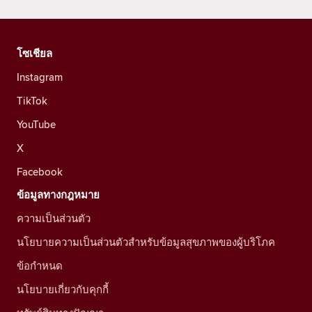
โซเชียล
Instagram
TikTok
YouTube
X
Facebook
ข้อมูลทางกฎหมาย
ความเป็นส่วนตัว
นโยบายความเป็นส่วนตัวสำหรับข้อมูลสุขภาพของผู้บริโภค
ข้อกำหนด
นโยบายเกี่ยวกับคุกกี้