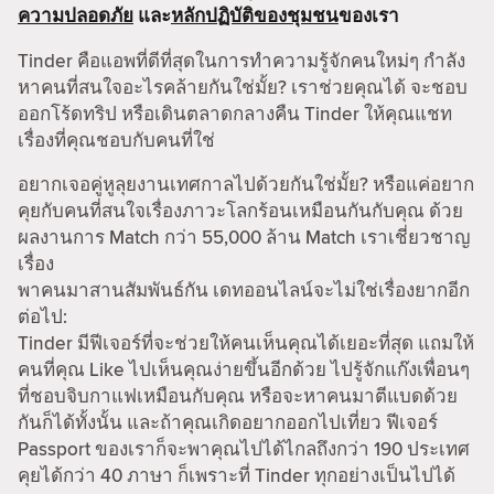
ความปลอดภัย
และ
หลักปฏิบัติของชุมชน
ของเรา
Tinder คือแอพที่ดีที่สุดในการทำความรู้จักคนใหม่ๆ กำลัง
หาคนที่สนใจอะไรคล้ายกันใช่มั้ย? เราช่วยคุณได้ จะชอบ
ออกโร้ดทริป หรือเดินตลาดกลางคืน Tinder ให้คุณแชท
เรื่องที่คุณชอบกับคนที่ใช่
อยากเจอคู่หูลุยงานเทศกาลไปด้วยกันใช่มั้ย? หรือแค่อยาก
คุยกับคนที่สนใจเรื่องภาวะโลกร้อนเหมือนกันกับคุณ ด้วย
ผลงานการ Match กว่า 55,000 ล้าน Match เราเชี่ยวชาญ
เรื่อง
พาคนมาสานสัมพันธ์กัน เดทออนไลน์จะไม่ใช่เรื่องยากอีก
ต่อไป:
Tinder มีฟีเจอร์ที่จะช่วยให้คนเห็นคุณได้เยอะที่สุด แถมให้
คนที่คุณ Like ไปเห็นคุณง่ายขึ้นอีกด้วย ไปรู้จักแก๊งเพื่อนๆ
ที่ชอบจิบกาแฟเหมือนกับคุณ หรือจะหาคนมาตีแบดด้วย
กันก็ได้ทั้งนั้น และถ้าคุณเกิดอยากออกไปเที่ยว ฟีเจอร์
Passport ของเราก็จะพาคุณไปได้ไกลถึงกว่า 190 ประเทศ
คุยได้กว่า 40 ภาษา ก็เพราะที่ Tinder ทุกอย่างเป็นไปได้