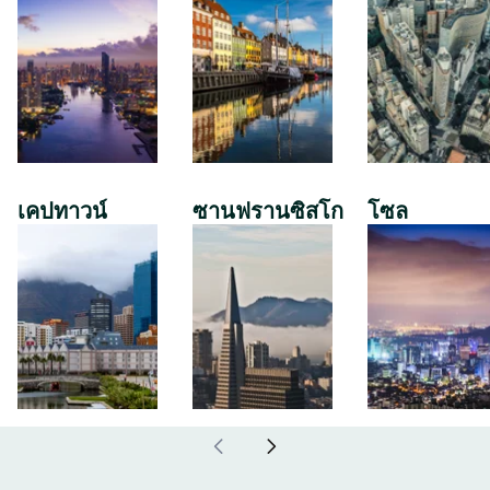
เคปทาวน์
ซานฟรานซิสโก
โซล