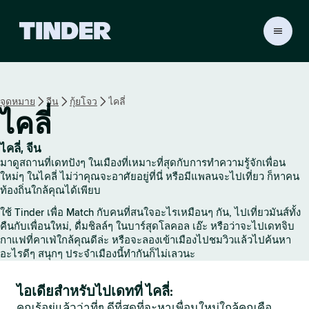
ห
น้
า
ห
ลั
จุดหมาย
จีน
กุ้ยโจว
ไคลี่
ก
ไคลี่
T
i
n
ไคลี่, จีน
d
มาดูสถานที่เดทปังๆ ในเมืองที่เหมาะที่สุดกับการทำความรู้จักเพื่อน
e
ใหม่ๆ ในไคลี่ ไม่ว่าคุณจะอาศัยอยู่ที่นี่ หรือมีแพลนจะไปเที่ยว ก็หาคน
r
ท้องถิ่นใกล้คุณได้เพียบ
ใช้ Tinder เพื่อ Match กับคนที่สนใจอะไรเหมือนๆ กัน, ไปเที่ยวมันส์ทั้ง
คืนกับเพื่อนใหม่, ดื่มชิลล์ๆ ในบาร์สุดโลคอล เอ๊ะ หรือว่าจะไปเดทจิบ
กาแฟที่คาเฟ่ใกล้คุณดีล่ะ หรือจะลองเข้าเมืองไปชมวิวแล้วไปค้นหา
อะไรดีๆ สนุกๆ ประจำเมืองนี้ทำกันก็ไม่เลวนะ
ไอเดียสำหรับไปเดทที่ ไคลี่:
คุณรู้อยู่แล้วว่าที่ๆ ดีที่สุดที่จะหาเพื่อนใหม่ใกล้คุณคือ