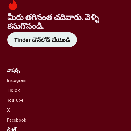
మీరు తగినంత చదివారు. వెళ్ళి
కనుగొనండి.
Tinder డౌన్‌లోడ్ చేయండి
సోషల్స్
Instagram
TikTok
YouTube
X
Facebook
లీగల్