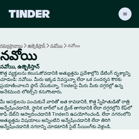
T
i
n
d
e
గమ్యస్థానాలు
ఉజ్బెకిస్తాన్
నవోయి
నవోయి
r
నవోయి
హో
మ్
నవోయి, ఉజ్బెకిస్తాన్
కొత్త వ్యక్తులను కలుసుకోవడానికి అత్యుత్తమ ప్రదేశాల్లోని డేటింగ్ దృశ్యాన్ని
చూడండి: నవోయి. మీరు ఇక్కడ నివస్తున్నా లేదా ఒక సందర్శన కొరకు
ప్రయాణించాలని ప్లాన్ చేసుకున్నా, Tinderపై మీరు మీకు దగ్గరల్లో ఉన్న
అనేకమంది లోకల్స్‌ని కనుగొంటారు.
మీ ఆసక్తులను పంచుకునే వారితో జత కావడానికి, కొత్త స్నేహితుడితో రాత్రి
అన్వేషించడానికి, స్థానిక బార్‌లో ఒక డ్రింక్ తాగడానికి లేదా దగ్గరల్లోని కేఫ్‌లో
కాఫీ డేట్‌ని ఆస్వాదించడానికి Tinderని ఉపయోగించండి. లేదా నగరంలోని
అత్యుత్తమ విషయాలు అన్నింటిని అన్వేషించడానికి లేదా తిరిగి
అన్వేషించడానికి నగరాన్ని చూడటానికి సైట్ సీయింగ్‌కు వెళ్లండి.