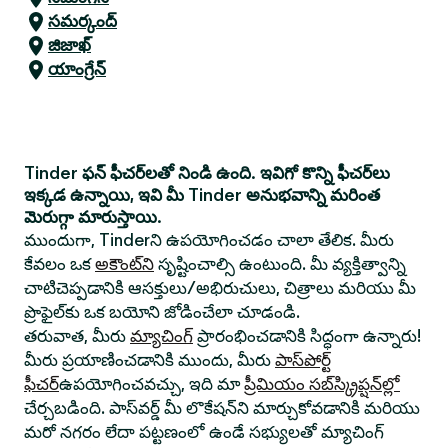
సమర్కంద్
జిజాఖ్
యాంగ్రేన్
Tinder ఫన్ ఫీచర్‌లతో నిండి ఉంది. ఇవిగో కొన్ని ఫీచర్‌లు
ఇక్కడ ఉన్నాయి, ఇవి మీ Tinder అనుభవాన్ని మరింత
మెరుగ్గా మారుస్తాయి.
ముందుగా, Tinderని ఉపయోగించడం చాలా తేలిక. మీరు
కేవలం ఒక
అకౌంట్‌ని
సృష్టించాల్సి ఉంటుంది. మీ వ్యక్తిత్వాన్ని
చాటిచెప్పడానికి ఆసక్తులు/అభిరుచులు, చిత్రాలు మరియు మీ
ప్రొఫైల్‌కు ఒక బయోని జోడించేలా చూడండి.
తరువాత, మీరు
మ్యాచింగ్
ప్రారంభించడానికి సిద్ధంగా ఉన్నారు!
మీరు ప్రయాణించడానికి ముందు, మీరు
పాస్‌పోర్ట్
ఫీచర్
ఉపయోగించవచ్చు, ఇది మా
ప్రీమియం సబ్‌స్క్రిప్షన్‌ల్లో
చేర్చబడింది. పాస్‌వర్డ్ మీ లొకేషన్‌ని మార్చుకోవడానికి మరియు
మరో నగరం లేదా పట్టణంలో ఉండే సభ్యులతో మ్యాచింగ్