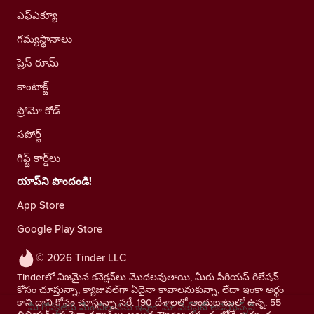
ఎఫ్ఎక్యూ
గమ్యస్థానాలు
ప్రెస్ రూమ్
కాంటాక్ట్
ప్రోమో కోడ్
సపోర్ట్
గిఫ్ట్ కార్డ్‌లు
యాప్‌ని పొందండి!
App Store
Google Play Store
© 2026 Tinder LLC
Tinderలో నిజమైన కనెక్షన్‌లు మొదలవుతాయి, మీరు సీరియస్ రిలేషన్
కోసం చూస్తున్నా, క్యాజువల్‌గా ఏదైనా కావాలనుకున్నా, లేదా ఇంకా అర్థం
కాని దాని కోసం చూస్తున్నా సరే. 190 దేశాలలో అందుబాటులో ఉన్న, 55
మీ గోప్యతకు మేం విలువను ఇస్తాం. మా వెబ్‌సైట్ ఆడియెన్స్‌ని