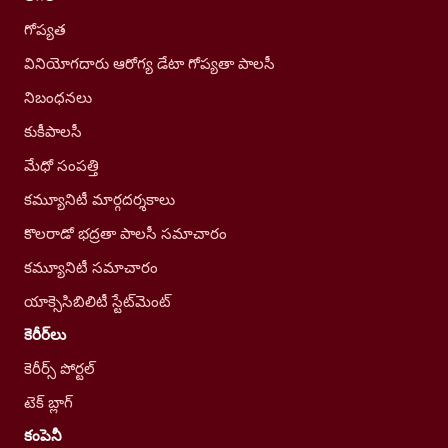
గోప్యత
వినియోగదారు ఆరోగ్య డేటా గోప్యతా పాలసీ
నిబంధనలు
కుకీపాలసీ
మేధో సంపత్తి
కమ్యూనిటీ మార్గదర్శకాలు
కొలరాడో భద్రతా పాలసీ సమాచారం
కమ్యూనిటీ సమాచారం
యాక్సెసిబిలిటీ స్టేట్‌మెంట్
కెరీర్‌లు
కెరీర్స్ పోర్టల్
టెక్ బ్లాగ్
కంపెనీ