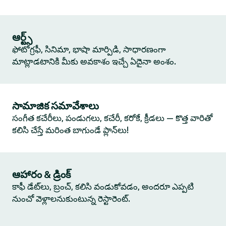
ఆర్ట్స్
ఫోటోగ్రఫీ, సినిమా, భాషా మార్పిడి, సాధారణంగా
మాట్లాడటానికి మీకు అవకాశం ఇచ్చే ఏదైనా అంశం.
సామాజిక సమావేశాలు
సంగీత కచేరీలు, పండుగలు, కచేరీ, కరోకే, క్రీడలు — కొత్త వారితో
కలిసి చేస్తే మరింత బాగుండే ప్లాన్‌లు!
ఆహారం & డ్రింక్
కాఫీ డేట్‌లు, బ్రంచ్, కలిసి వండుకోవడం, అందరూ ఎప్పటి
నుంచో వెళ్లాలనుకుంటున్న రెస్టారెంట్.