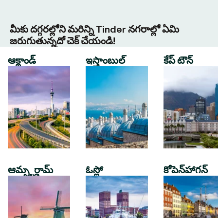
మీకు దగ్గరల్లోని మరిన్ని Tinder నగరాల్లో ఏమి
జరుగుతున్నదో చెక్ చేయండి!
ఆక్లాండ్
ఇస్తాంబుల్
కేప్ టౌన్
ఆమ్స్టర్డామ్
ఓస్లో
కోపెన్‌హాగన్