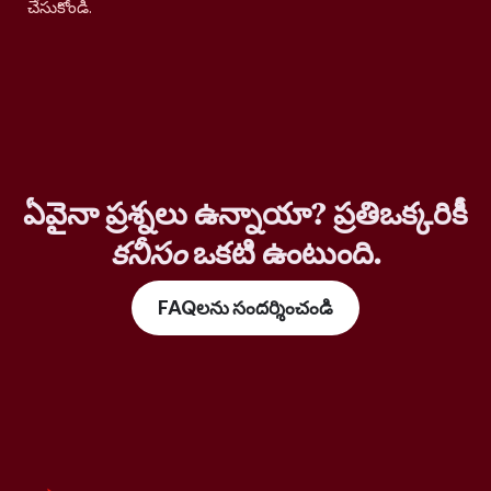
చేసుకోండి.
ఏవైనా ప్రశ్నలు ఉన్నాయా? ప్రతిఒక్కరికీ
కనీసం
ఒకటి ఉంటుంది.
FAQలను సందర్శించండి