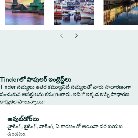
Tinderలో పాపులర్ ఇంట్రెస్ట్‌లు
Tinder సభ్యులు ఇతర కమ్యూనిటీ సభ్యులతో వారు సాధారణంగా
పంచుకునే ఆసక్తులను కనుగొంటారు. ఇవిగో ఇక్కడ కొన్ని సాధారణ
కార్యకలాపాలున్నాయి:
అవుట్‌డోర్‌లు
హైకింగ్, బైకింగ్, వాకింగ్, ఏ కారణంతో అయినా సరే బయట
ఉండటం.