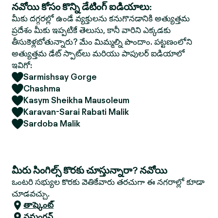
నవోయి కోసం కొన్ని డేటింగ్ ఐడియాలు:
మీకు దగ్గరల్లో ఉండే వ్యక్తులను కనుగొనడానికి అత్యుత్తమ
ప్రదేశం మీకు ఇప్పటికే తెలుసు, కానీ వారిని ఎక్కడకు
తీసుకెళ్లబోతున్నారు? మేం మిమ్మల్ని పొందాం. పట్టణంలోని
అత్యుత్తమ డేట్ స్పాట్‌లు మరియు పాపులర్ ఐడియాలో
ఇవిగో:
Sarmishsay Gorge
Chashma
Kasym Sheikha Mausoleum
Karavan-Sarai Rabati Malik
Sardoba Malik
మీరు సింగిల్స్ కొరకు చూస్తున్నారా? నవోయి
ఒంటరి సభ్యుల కొరకు వెతికేవారు తరచుగా ఈ నగరాల్లో కూడా
చూడవచ్చు.
తాష్కెంట్
నమంగన్