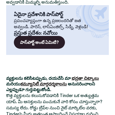
అవ్వడానికి మిమ్మల్ని అనుమతిస్తుంది.
ఏదైనా ప్రదేశానికి పాస్‌పోర్ట్
ప్రపంచవ్యాప్తంగా ఉన్న ప్రజలందరితో జత
అవ్వండి. పారిస్, లాస్‌ఏంజిల్స్, సిడ్నీ, వెళ్లండి!
ప్రస్తుత ప్రదేశం
:
నవోయి
పాస్‌పోర్ట్ అంటే ఏమిటి?
వ్యక్తులను కలిసేటప్పుడు, దయచేసి మా
భద్రతా చిట్కాలు
మరియు
కమ్యూనిటీ మార్గదర్శకాలను
అనుసరించాలని
ఎల్లప్పుడూ గుర్తుపెట్టుకోండి.
కొత్త వ్యక్తులను కలుసుకోవడానికి Tinder ఒక అత్యుత్తమ
యాప్. మీ ఆసక్తులను పంచుకునే వారి కోసం చూస్తున్నారా?
సమస్య లేదు. రోడ్డు ట్రిప్‌ల నుంచి నైట్ మార్కెట్‌ల వరకు,
Tinderపై మీరు అత్యంత ఆస్వాదించే విషయాల గురించి