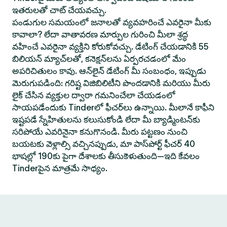
ఇతరులతో చాట్ చేయవచ్చు.
పండుగుల సమయంలో జనాలతో వ్యవహరించే ఎవరైనా మీకు
కావాలా? లేదా వాతావరణ మార్పుల గురించి మీలా శ్రద్ధ
వహించే ఎవరైనా వ్యక్తిని కోరుకోవచ్చు. డేటింగ్ చేయడానికి 55
బిలియన్ మ్యాచ్‌లతో, కనెక్షన్‌లను ఏర్పరచడంలో మేం
అపరిచితులం కావు. ఆన్‌లైన్ డేటింగ్ మీ సంబంధం, ఇప్పుడు
మెరుగుపడింది: గరిష్ట విజిబిలిటీని పొందడానికి మరియు మీరు
లైక్ చేసిన వ్యక్తుల ద్వారా గమనించేలా చేయడంలో
సాయపడేందుకు Tinderలో ఫీచర్‌లు ఉన్నాయి. మీలానే కాఫీని
ఇష్టపడే స్నేహితులను కలుసుకోండి లేదా మీ బ్యాడ్మింటన్‌కు
సరిపోయే ఎవరినైనా కనుగొనండి. మీరు పట్టణం నుంచి
బయటకు వెళ్లాల్సి వచ్చినప్పుడు, మా పాస్‌పోర్ట్ ఫీచర్ 40
భాషల్లో 190కు పైగా దేశాలకు తీసుకెళుతుంది—ఇది కేవలం
Tinderపైన మాత్రమే సాధ్యం.