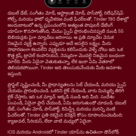
డబుల్ డేట్, సంగీతం మోడ్, ఆస్ట్రాలజీ మోడ్, పాస్‌పోర్ట్, రిలేషన్‌షిప్
గోల్స్, మరియు ఫోటో ధృవీకరణ వంటి ఫీచర్‌లతో, Tinder 190 దేశాల్లో
అందుబాటులో ఉన్న ప్రపంచంలోని అత్యంత పాపులర్ డేటింగ్
యాప్‌గా కొనసాగుతోంది, మేము స్వైప్ ప్రారంభించినప్పటి నుండి 55
బిలియన్లకు పైగా మ్యాచ్‌లు జరిగాయి. ఆ ప్రతి మ్యాచ్‌ల వెనుక
నిజమైన వ్యక్తి ఉన్నారు. ఎప్పుడూ అదే అసలైన లక్ష్యం. మీరు
సాధారణంగా కలవలేని వ్యక్తులను కలిసేందుకు వెళ్ళే చోటు ఇది: ఒక
కొత్త క్రష్, ట్రావెల్ కంపానియన్, నెమ్మదిగా మొదలై నిజమైన బంధంగా
మారేది. మీరు ఏదైనా వెతుకుతున్నా, లేక ఇంకా ఏమి వెతకాలో
తెలియకపోయినా, Tinder అది తెలుసుకునేందుకు మీకు అవకాశం
ఇస్తుంది.
ప్రొఫైల్ సృష్టించండి, మీ ప్రాధాన్యతలను సెట్ చేయండి, మరియు స్వైప్
చేయడం ప్రారంభించండి. ఒకరిని లైక్ చేయండి, వారు మిమ్మల్ని తిరిగి
లైక్ చేస్తారు, ఇది ఒక మ్యాచ్. అక్కడి నుండి అది మీది. సందేశం
పంపండి, ఏదైనా ప్లాన్ చేయండి, ఏమి జరుగుతుందో చూడండి. డబుల్
డేట్, సంగీతం మోడ్, పాస్‌పోర్ట్, కెమిస్ట్రీ, మరియు మరిన్ని వంటి
ఫీచర్‌లతో, Tinder ప్రతి రకమైన కనెక్షన్ కోసం రూపొందించబడింది:
క్యాజువల్, సీరియస్, లేదా వాటి మధ్యలో ఏదైనా.
iOS మరియు Androidలో Tinder యాప్‌ను ఉచితంగా డౌన్‌లోడ్