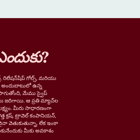
ఎందుకు
?
, రిలేషన్‌షిప్ గోల్స్, మరియు
లో అందుబాటులో ఉన్న
ాగుతోంది, మేము స్వైప్
లు జరిగాయి. ఆ ప్రతి మ్యాచ్‌ల
లక్ష్యం. మీరు సాధారణంగా
త క్రష్, ట్రావెల్ కంపానియన్,
నా వెతుకుతున్నా, లేక ఇంకా
ుకునేందుకు మీకు అవకాశం