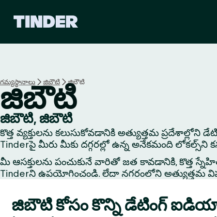
T
i
n
d
e
r
హో
గమ్యస్థానాలు
జిబౌటి
జిబౌటి
జిబౌటి
మ్
జిబౌటి, జిబౌటి
కొత్త వ్యక్తులను కలుసుకోవడానికి అత్యుత్తమ ప్రదేశాల్లోని డ
Tinderపై మీరు మీకు దగ్గరల్లో ఉన్న అనేకమంది లోకల్స్‌ని 
మీ ఆసక్తులను పంచుకునే వారితో జత కావడానికి, కొత్త స్నేహితుడి
Tinderని ఉపయోగించండి. లేదా నగరంలోని అత్యుత్తమ విషయాలు
జిబౌటి కోసం కొన్ని డేటింగ్ ఐడియ