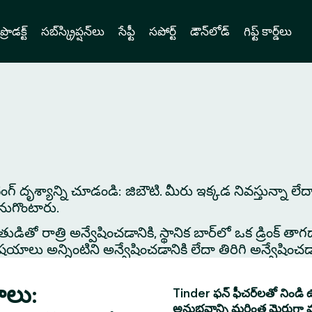
ప్రొడక్ట్
సబ్‌స్క్రిప్షన్‌లు
సేఫ్టీ
సపోర్ట్
డౌన్‌లోడ్
గిఫ్ట్ కార్డ్‌లు
ేటింగ్ దృశ్యాన్ని చూడండి: జిబౌటి. మీరు ఇక్కడ నివస్తున్నా 
కనుగొంటారు.
తో రాత్రి అన్వేషించడానికి, స్థానిక బార్‌లో ఒక డ్రింక్ తాగడాన
 అన్నింటిని అన్వేషించడానికి లేదా తిరిగి అన్వేషించడానిక
ాలు:
Tinder ఫన్ ఫీచర్‌లతో నిండి ఉ
అనుభవాన్ని మరింత మెరుగ్గా 