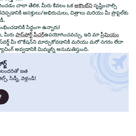
ంచడం చాలా తేలిక. మీరు కేవలం ఒక
అకౌంట్‌ని
సృష్టించాల్సి
ాటిచెప్పడానికి ఆసక్తులు/అభిరుచులు, చిత్రాలు మరియు మీ ప్రొఫైల్‌కు
ి.
రంభించడానికి సిద్ధంగా ఉన్నారు!
ు, మీరు
పాస్‌పోర్ట్ ఫీచర్
ఉపయోగించవచ్చు, ఇది మా
ప్రీమియం
స్‌వర్డ్ మీ లొకేషన్‌ని మార్చుకోవడానికి మరియు మరో నగరం లేదా
చింగ్ అవ్వడానికి మిమ్మల్ని అనుమతిస్తుంది.
ర్ట్
్రజలందరితో జత
స్, సిడ్నీ, వెళ్లండి!
?