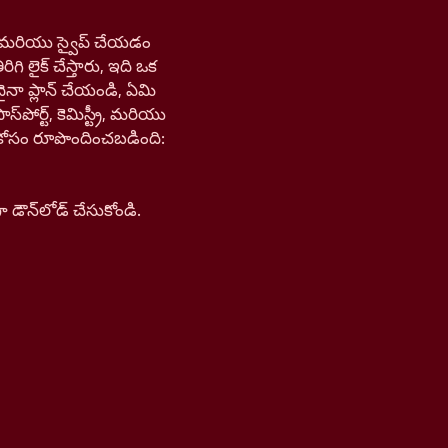
డి, మరియు స్వైప్ చేయడం
ిగి లైక్ చేస్తారు, ఇది ఒక
ైనా ప్లాన్ చేయండి, ఏమి
ోర్ట్, కెమిస్ట్రీ, మరియు
న్ కోసం రూపొందించబడింది:
ౌన్‌లోడ్ చేసుకోండి.