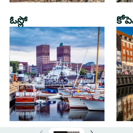
ఓస్లో
కోపె