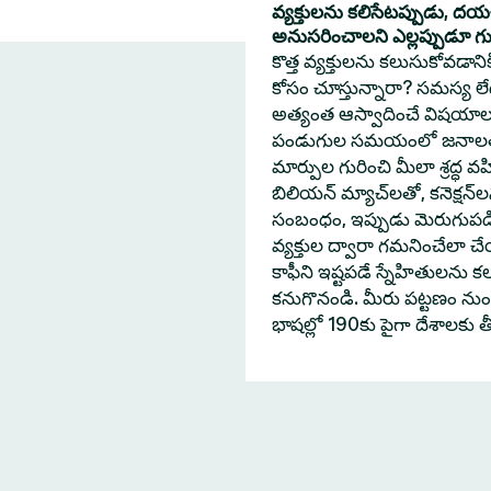
వ్యక్తులను కలిసేటప్పుడు, ద
అనుసరించాలని ఎల్లప్పుడూ గుర్త
కొత్త వ్యక్తులను కలుసుకోవడా
కోసం చూస్తున్నారా? సమస్య లేదు
అత్యంత ఆస్వాదించే విషయాల
పండుగుల సమయంలో జనాలతో 
మార్పుల గురించి మీలా శ్రద్ధ వహ
బిలియన్ మ్యాచ్‌లతో, కనెక్షన్
సంబంధం, ఇప్పుడు మెరుగుపడింద
వ్యక్తుల ద్వారా గమనించేలా
కాఫీని ఇష్టపడే స్నేహితులను క
కనుగొనండి. మీరు పట్టణం నుంచి
భాషల్లో 190కు పైగా దేశాలకు 