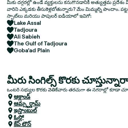
మీకు దగ్గరల్లో ఉండే వ్యక్తులను కనుగొనడానికి అత్యుత్తమ ప్రదేశం మ
వారిని ఎక్కడకు తీసుకెళ్లబోతున్నారు? మేం మిమ్మల్ని పొందాం. పట
స్పాట్‌లు మరియు పాపులర్ ఐడియాలో ఇవిగో:
Lake Assal
Tadjoura
Ali Sabieh
The Gulf of Tadjoura
Goba’ad Plain
మీరు సింగిల్స్ కొరకు చూస్తున్నార
ఒంటరి సభ్యుల కొరకు వెతికేవారు తరచుగా ఈ నగరాల్లో కూడా చ
ఆక్లాండ్
ఆమ్స్టర్డామ్
ఇస్తాంబుల్
ఓస్లో
కేప్ టౌన్