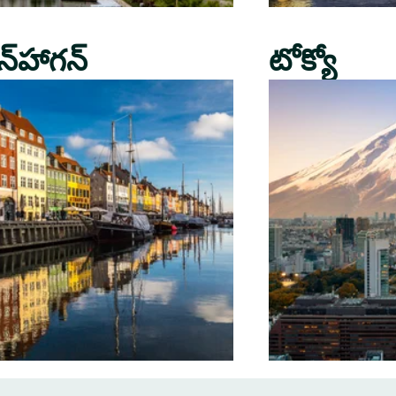
న్‌హాగన్
టోక్యో