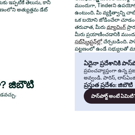
ీకు ఇప్పటికే తెలుసు, కానీ
ముందుగా, Tinderని ఉపయోగి
్టణంలోని అత్యుత్తమ డేట్
ఉంటుంది. మీ వ్యక్తిత్వాన్ని చ
ఒక బయోని జోడించేలా చూడండ
తరువాత, మీరు
మ్యాచింగ్
ప్రా
మీరు ప్రయాణించడానికి ముంద
సబ్‌స్క్రిప్షన్‌ల్లో
చేర్చబడింది. పా
పట్టణంలో ఉండే సభ్యులతో మ్యా
ఏదైనా ప్రదేశానికి పాస్‌పో
ప్రపంచవ్యాప్తంగా ఉన్న ప
అవ్వండి. పారిస్, లాస్‌ఏంజిల్
ా? జిబౌటి
ప్రస్తుత ప్రదేశం
:
జిబౌటి
ూడవచ్చు.
పాస్‌పోర్ట్ అంటే ఏమిటి