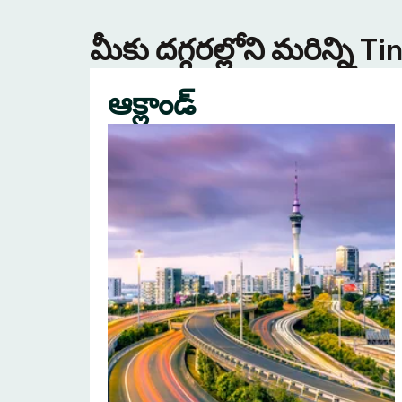
మీకు దగ్గరల్లోని మరిన్ని 
ఆక్లాండ్