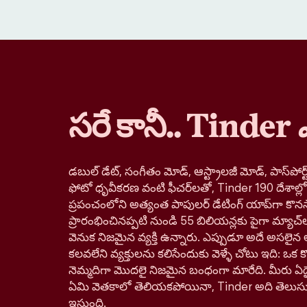
సరే కానీ.. Tinder
డబుల్ డేట్, సంగీతం మోడ్, ఆస్ట్రాలజీ మోడ్, పాస్‌పోర్ట్
ఫోటో ధృవీకరణ వంటి ఫీచర్‌లతో, Tinder 190 దేశాల్
ప్రపంచంలోని అత్యంత పాపులర్ డేటింగ్ యాప్‌గా కొనస
ప్రారంభించినప్పటి నుండి 55 బిలియన్లకు పైగా మ్యాచ్‌
వెనుక నిజమైన వ్యక్తి ఉన్నారు. ఎప్పుడూ అదే అసలైన 
కలవలేని వ్యక్తులను కలిసేందుకు వెళ్ళే చోటు ఇది: ఒక కొత్
నెమ్మదిగా మొదలై నిజమైన బంధంగా మారేది. మీరు ఏదై
ఏమి వెతకాలో తెలియకపోయినా, Tinder అది తెలుస
ఇస్తుంది.