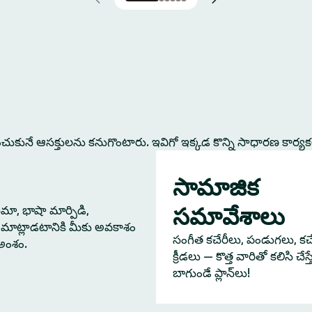
కునే ఆసక్తులను కనుగొంటారు. ఇవిగో ఇక్కడ కొన్ని సాధారణ కార్య
సామాజిక
సమావేశాలు
నిమా, భాషా మార్పిడి,
మాట్లాడటానికి మీకు అవకాశం
సంగీత కచేరీలు, పండుగలు, కచేర
 అంశం.
క్రీడలు — కొత్త వారితో కలిసి చేస
బాగుండే ప్లాన్‌లు!