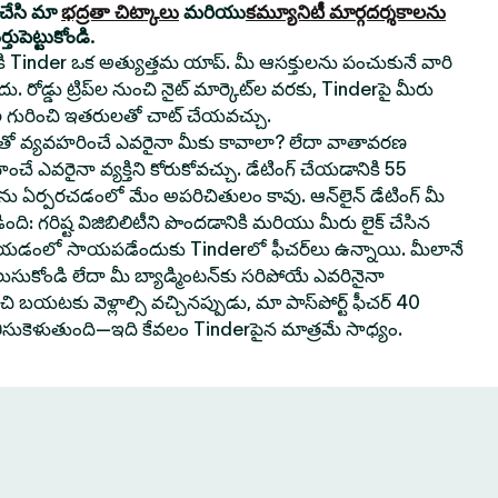
యచేసి మా
భద్రతా చిట్కాలు
మరియు
కమ్యూనిటీ మార్గదర్శకాలను
ుపెట్టుకోండి.
నికి Tinder ఒక అత్యుత్తమ యాప్. మీ ఆసక్తులను పంచుకునే వారి
. రోడ్డు ట్రిప్‌ల నుంచి నైట్ మార్కెట్‌ల వరకు, Tinderపై మీరు
 గురించి ఇతరులతో చాట్ చేయవచ్చు.
వ్యవహరించే ఎవరైనా మీకు కావాలా? లేదా వాతావరణ
ించే ఎవరైనా వ్యక్తిని కోరుకోవచ్చు. డేటింగ్ చేయడానికి 55
‌లను ఏర్పరచడంలో మేం అపరిచితులం కావు. ఆన్‌లైన్ డేటింగ్ మీ
ి: గరిష్ట విజిబిలిటీని పొందడానికి మరియు మీరు లైక్ చేసిన
 చేయడంలో సాయపడేందుకు Tinderలో ఫీచర్‌లు ఉన్నాయి. మీలానే
లుసుకోండి లేదా మీ బ్యాడ్మింటన్‌కు సరిపోయే ఎవరినైనా
 బయటకు వెళ్లాల్సి వచ్చినప్పుడు, మా పాస్‌పోర్ట్ ఫీచర్ 40
తీసుకెళుతుంది—ఇది కేవలం Tinderపైన మాత్రమే సాధ్యం.