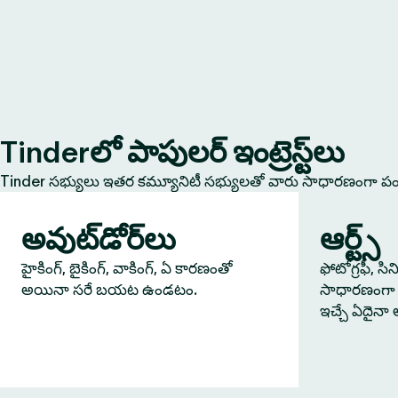
Tinderలో పాపులర్ ఇంట్రెస్ట్‌లు
Tinder సభ్యులు ఇతర కమ్యూనిటీ సభ్యులతో వారు సాధారణంగా పంచు
అవుట్‌డోర్‌లు
ఆర్ట్స్
హైకింగ్, బైకింగ్, వాకింగ్, ఏ కారణంతో
ఫోటోగ్రఫీ, సి
అయినా సరే బయట ఉండటం.
సాధారణంగా 
ఇచ్చే ఏదైనా