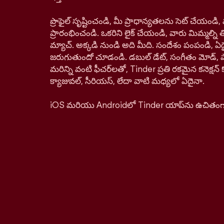
ప్రొఫైల్ సృష్టించండి, మీ ప్రాధాన్యతలను సెట్ చేయం
ప్రారంభించండి. ఒకరిని లైక్ చేయండి, వారు మిమ్మల్ని తిర
మ్యాచ్. అక్కడి నుండి అది మీది. సందేశం పంపండి, ఏద
జరుగుతుందో చూడండి. డబుల్ డేట్, సంగీతం మోడ్, పాస్‌ప
మరిన్ని వంటి ఫీచర్‌లతో, Tinder ప్రతి రకమైన కనెక్ష
క్యాజువల్, సీరియస్, లేదా వాటి మధ్యలో ఏదైనా.
iOS మరియు Androidలో Tinder యాప్‌ను ఉచితంగా డ