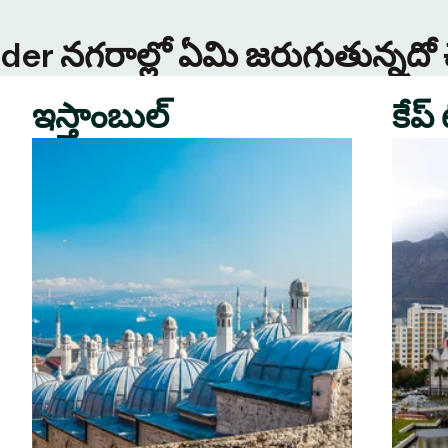
Tinder నగరాల్లో ఏమి జరుగుతున్నదో
ఇస్తాంబుల్
కేప్