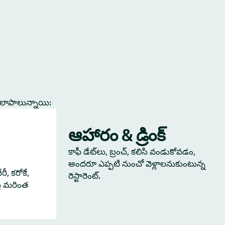
కలాపాలున్నాయి:
ఆహారం & డ్రింక్
కాఫీ డేట్‌లు, బ్రంచ్, కలిసి వండుకోవడం,
అందరూ ఎప్పటి నుంచో వెళ్లాలనుకుంటున్న
ీ, కరోకే,
రెస్టారెంట్.
్తే మరింత