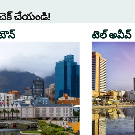
 చెక్ చేయండి!
 టౌన్
టెల్ అవీవ్