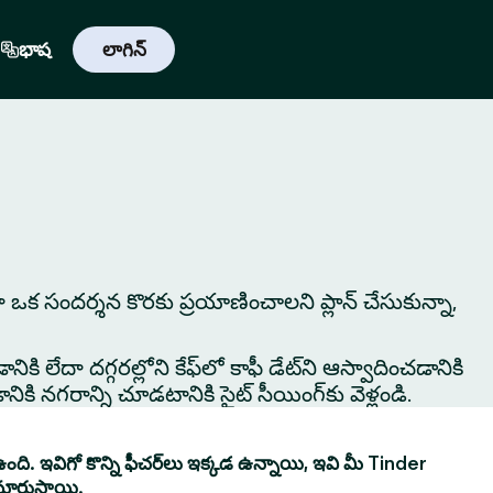
భాష
లాగిన్
లేదా ఒక సందర్శన కొరకు ప్రయాణించాలని ప్లాన్ చేసుకున్నా,
ికి లేదా దగ్గరల్లోని కేఫ్‌లో కాఫీ డేట్‌ని ఆస్వాదించడానికి
ి నగరాన్ని చూడటానికి సైట్ సీయింగ్‌కు వెళ్లండి.
ంది. ఇవిగో కొన్ని ఫీచర్‌లు ఇక్కడ ఉన్నాయి, ఇవి మీ Tinder
మారుస్తాయి.