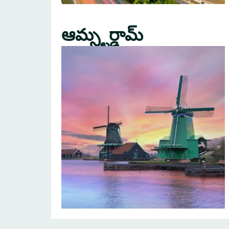
ఆమ్స్టర్డామ్