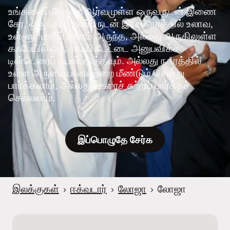
உங்களைப் போன்ற ஆர்வமுள்ள ஒருவருடன் இணை
சேர, ஒரு புதிய நண்பருடன் இரவு நேரத்தில் உலாவ,
உள்ளூர் பாரில் பானம் அருந்த, அல்லது அருகிலுள்ள
கஃபேயில் ஒரு காஃபி டேட்டை அனுபவிக்க
டின்டெரைப் பயன்படுத்தவும். அல்லது நகரத்தில்
உள்ள அருமையானவற்றை மீண்டும் சென்று
பார்க்கலாம், அல்லது ஊரைச் சுற்றிப் பார்க்கச்
செல்லலாம்.
இப்பொழுதே சேர்க
இலக்குகள்
›
ஈக்வடார்
›
லோஜா
›
லோஜா