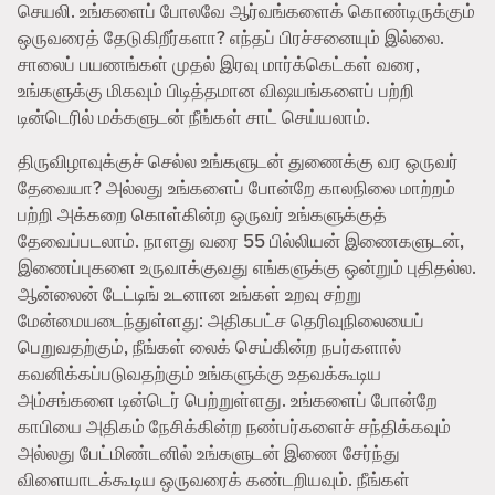
செயலி. உங்களைப் போலவே ஆர்வங்களைக் கொண்டிருக்கும்
ஒருவரைத் தேடுகிறீர்களா? எந்தப் பிரச்சனையும் இல்லை.
சாலைப் பயணங்கள் முதல் இரவு மார்க்கெட்கள் வரை,
உங்களுக்கு மிகவும் பிடித்தமான விஷயங்களைப் பற்றி
டின்டெரில் மக்களுடன் நீங்கள் சாட் செய்யலாம்.
திருவிழாவுக்குச் செல்ல உங்களுடன் துணைக்கு வர ஒருவர்
தேவையா? அல்லது உங்களைப் போன்றே காலநிலை மாற்றம்
பற்றி அக்கறை கொள்கின்ற ஒருவர் உங்களுக்குத்
தேவைப்படலாம். நாளது வரை 55 பில்லியன் இணைகளுடன்,
இணைப்புகளை உருவாக்குவது எங்களுக்கு ஒன்றும் புதிதல்ல.
ஆன்லைன் டேட்டிங் உடனான உங்கள் உறவு சற்று
மேன்மையடைந்துள்ளது: அதிகபட்ச தெரிவுநிலையைப்
பெறுவதற்கும், நீங்கள் லைக் செய்கின்ற நபர்களால்
கவனிக்கப்படுவதற்கும் உங்களுக்கு உதவக்கூடிய
அம்சங்களை டின்டெர் பெற்றுள்ளது. உங்களைப் போன்றே
காபியை அதிகம் நேசிக்கின்ற நண்பர்களைச் சந்திக்கவும்
அல்லது பேட்மிண்டனில் உங்களுடன் இணை சேர்ந்து
விளையாடக்கூடிய ஒருவரைக் கண்டறியவும். நீங்கள்