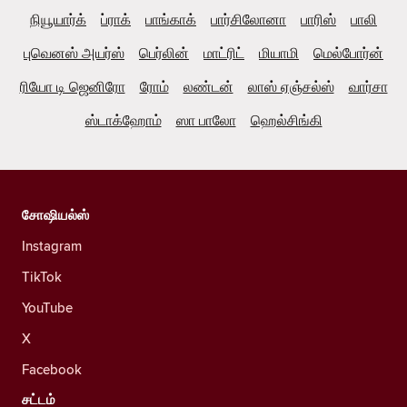
நியூயார்க்
ப்ராக்
பாங்காக்
பார்சிலோனா
பாரிஸ்
பாலி
புவெனஸ் அயர்ஸ்
பெர்லின்
மாட்ரிட்
மியாமி
மெல்போர்ன்
ரியோ டி ஜெனிரோ
ரோம்
லண்டன்
லாஸ் ஏஞ்சல்ஸ்
வார்சா
ஸ்டாக்ஹோம்
ஸா பாலோ
ஹெல்சிங்கி
சோஷியல்ஸ்
Instagram
TikTok
YouTube
X
Facebook
சட்டம்