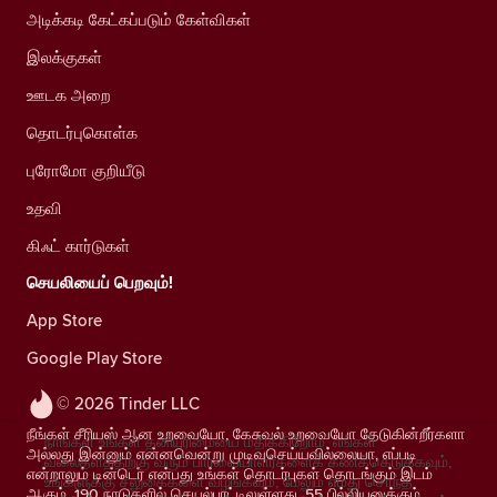
அடிக்கடி கேட்கப்படும் கேள்விகள்
இலக்குகள்
ஊடக அறை
தொடர்புகொள்க
புரோமோ குறியீடு
உதவி
கிஃட் கார்டுகள்
செயலியைப் பெறவும்!
App Store
Google Play Store
© 2026 Tinder LLC
நீங்கள் சீரியஸ் ஆன உறவையோ, கேசுவல் உறவையோ தேடுகின்றீர்களா
நாங்கள் உங்கள் தனியுரிமையை மதிக்கிறோம். எங்கள்
அல்லது இன்னும் என்னவென்று முடிவுசெய்யவில்லையா, எப்படி
வலைதளத்திற்கு வரும் பார்வையாளர்களைக் கணக்கெடுக்கவும்,
என்றாலும் டின்டெர் என்பது உங்கள் தொடர்புகள் தொடங்கும் இடம்
உங்களுக்கு சலுகைகளை வழங்கவும், மேலும் எமது சொந்த
ஆகும். 190 நாடுகளில் செயல்பாட்டிலுள்ளது, 55 பில்லியனுக்கும்