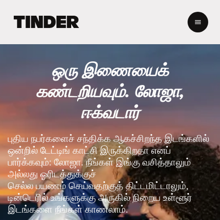
டி
ன்
டெ
ர்
ஹோ
ஒரு இணையைக்
ம்
கண்டறியவும். லோஜா,
ஈக்வடார்
புதிய நபர்களைச் சந்திக்க ஆகச்சிறந்த இடங்களில்
ஒன்றில் டேட்டிங் காட்சி இருக்கிறதா எனப்
பார்க்கவும்: லோஜா. நீங்கள் இங்கு வசித்தாலும்
அல்லது ஓரிடத்துக்குச்
செல்ல பயணம் செய்வதற்குத் திட்டமிட்டாலும்,
டின்டெரில் உங்களுக்கு அருகில் நிறைய உள்ளூர்
இடங்களை நீங்கள் காணலாம்.