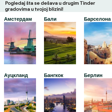
Pogledaj šta se dešava u drugim Tinder
gradovima u tvojoj blizini!
Амстердам
Бали
Барселона
Ауцкланд
Бангкок
Берлин