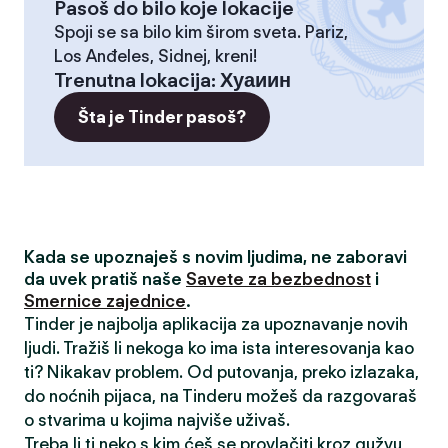
Pasoš do bilo koje lokacije
Spoji se sa bilo kim širom sveta. Pariz,
Los Anđeles, Sidnej, kreni!
Trenutna lokacija
:
Хуаиин
Šta je Tinder pasoš?
Kada se upoznaješ s novim ljudima, ne zaboravi
da uvek pratiš naše
Savete za bezbednost
i
Smernice zajednice
.
Tinder je najbolja aplikacija za upoznavanje novih
ljudi. Tražiš li nekoga ko ima ista interesovanja kao
ti? Nikakav problem. Od putovanja, preko izlazaka,
do noćnih pijaca, na Tinderu možeš da razgovaraš
o stvarima u kojima najviše uživaš.
Treba li ti neko s kim ćeš se provlačiti kroz gužvu