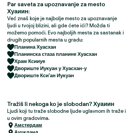
Par saveta za upoznavanje za mesto
a
Хуаиин:
Već znaš koje je najbolje mesto za upoznavanje
ljudi u tvojoj blizini, ali gde ćete ići? Možda ti
možemo pomoći. Evo najboljih mesta za sastanak i
drugih popularnih mesta u gradu:
Планина Хуасхан
Планинска стаза планине Хуасхан
Храм Ксииуе
Двориште Иукуан у Хуасхан-у
Двориште Кси'ан Иукуан
Tražiš li nekoga ko je slobodan? Хуаиин
Ljudi koji tu traže slobodne ljude uglavnom ih traže i
u ovim gradovima.
Амстердам
Ауцкланд