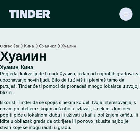
T
i
n
d
e
Odredišta
Кина
Схаанки
Хуаиин
r
Хуаиин
p
o
č
Хуаиин, Кина
e
Pogledaj kakve ljude ti nudi Хуаиин, jedan od najboljih gradova za
t
upoznavanje novih ljudi. Bilo da tu živiš ili planiraš tamo da
n
putuješ, Tinder će ti pomoći da pronađeš mnogo lokalaca u svojoj
blizini.
a
s
Iskoristi Tinder da se spojiš s nekim ko deli tvoja interesovanja, s
t
novim prijateljem s kojim ćeš otići u izlazak, s nekim s kim ćeš
r
popiti piće u lokalnom klubu ili uživati u kafi u obližnjem kafiću. Ili
a
idite u obilazak grada da otkrijete ili ponovo iskusite najbolje
n
stvari koje se mogu raditi u gradu.
i
c