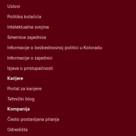
Uslovi
Politika kolačića
Intelektualna svojina
Smernice zajednice
Informacije o bezbednosnoj politici u Koloradu
Informacije o zajednici
Izjava o pristupačnosti
Karijere
Portal za karijere
Tehnički blog
Kompanija
Često postavljana pitanja
Odredišta