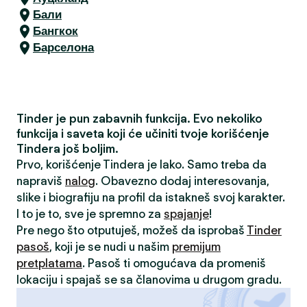
Бали
Бангкок
Барселона
Tinder je pun zabavnih funkcija. Evo nekoliko
funkcija i saveta koji će učiniti tvoje korišćenje
Tindera još boljim.
Prvo, korišćenje Tindera je lako. Samo treba da
napraviš
nalog
. Obavezno dodaj interesovanja,
slike i biografiju na profil da istakneš svoj karakter.
I to je to, sve je spremno za
spajanje
!
Pre nego što otputuješ, možeš da isprobaš
Tinder
pasoš
, koji je se nudi u našim
premijum
pretplatama
. Pasoš ti omogućava da promeniš
lokaciju i spajaš se sa članovima u drugom gradu.