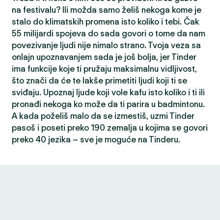
na festivalu? Ili možda samo želiš nekoga kome je
stalo do klimatskih promena isto koliko i tebi. Čak
55 milijardi spojeva do sada govori o tome da nam
povezivanje ljudi nije nimalo strano. Tvoja veza sa
onlajn upoznavanjem sada je još bolja, jer Tinder
ima funkcije koje ti pružaju maksimalnu vidljivost,
što znači da će te lakše primetiti ljudi koji ti se
sviđaju. Upoznaj ljude koji vole kafu isto koliko i ti ili
pronađi nekoga ko može da ti parira u badmintonu.
A kada poželiš malo da se izmestiš, uzmi Tinder
pasoš i poseti preko 190 zemalja u kojima se govori
preko 40 jezika – sve je moguće na Tinderu.