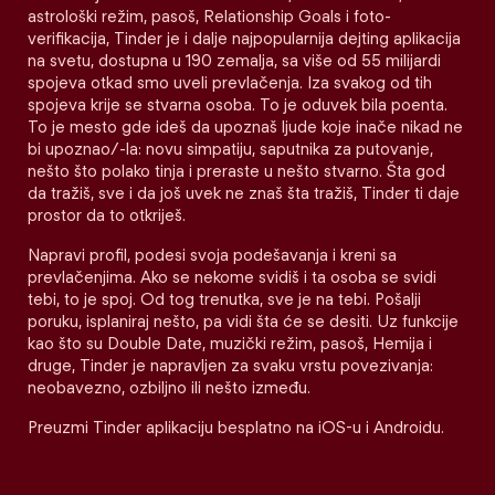
astrološki režim, pasoš, Relationship Goals i foto-
verifikacija, Tinder je i dalje najpopularnija dejting aplikacija
na svetu, dostupna u 190 zemalja, sa više od 55 milijardi
spojeva otkad smo uveli prevlačenja. Iza svakog od tih
spojeva krije se stvarna osoba. To je oduvek bila poenta.
To je mesto gde ideš da upoznaš ljude koje inače nikad ne
bi upoznao/-la: novu simpatiju, saputnika za putovanje,
nešto što polako tinja i preraste u nešto stvarno. Šta god
da tražiš, sve i da još uvek ne znaš šta tražiš, Tinder ti daje
prostor da to otkriješ.
Napravi profil, podesi svoja podešavanja i kreni sa
prevlačenjima. Ako se nekome svidiš i ta osoba se svidi
tebi, to je spoj. Od tog trenutka, sve je na tebi. Pošalji
poruku, isplaniraj nešto, pa vidi šta će se desiti. Uz funkcije
kao što su Double Date, muzički režim, pasoš, Hemija i
druge, Tinder je napravljen za svaku vrstu povezivanja:
neobavezno, ozbiljno ili nešto između.
Preuzmi Tinder aplikaciju besplatno na iOS-u i Androidu.