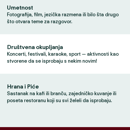
Umetnost
Fotografija, film, jezička razmena ili bilo šta drugo
što otvara teme za razgovor.
Društvena okupljanja
Koncerti, festivali, karaoke, sport — aktivnosti kao
stvorene da se isprobaju s nekim novim!
Hrana i Piće
Sastanak na kafi ili branču, zajedničko kuvanje ili
poseta restoranu koji su svi želeli da isprobaju.