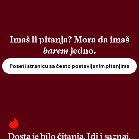
Imaš li pitanja? Mora da imaš
barem
jedno.
Poseti stranicu sa često postavljanim pitanjima
Dosta je bilo čitanja. Idi i saznaj.