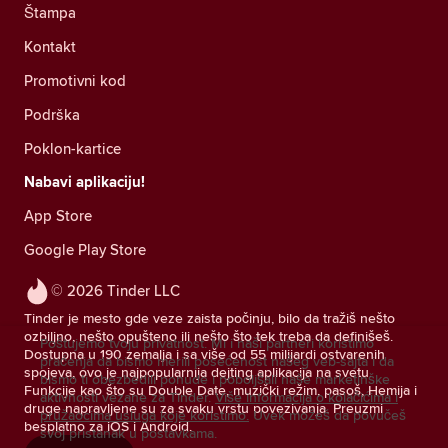
Štampa
Kontakt
Promotivni kod
Podrška
Poklon-kartice
Nabavi aplikaciju!
App Store
Google Play Store
© 2026 Tinder LLC
Tinder je mesto gde veze zaista počinju, bilo da tražiš nešto
ozbiljno, nešto opušteno ili nešto što tek treba da definišeš.
Poštujemo tvoju privatnost. Mi i naši partneri koristimo
Dostupna u 190 zemalja i sa više od 55 milijardi ostvarenih
praćenja da bismo merili posećenost našeg veb-sajta i da
spojeva, ovo je najpopularnija dejting aplikacija na svetu.
bismo ti obezbedili ponude i poboljšali naše marketinške
Funkcije kao što su Double Date, muzički režim, pasoš, Hemija i
aktivnosti vezane za Tinder.
Više informacija o kolačićima i
druge napravljene su za svaku vrstu povezivanja. Preuzmi
pružaocima usluga koje koristimo.
Uvek možeš da povučeš
besplatno za iOS i Android.
svoj pristanak u postavkama.