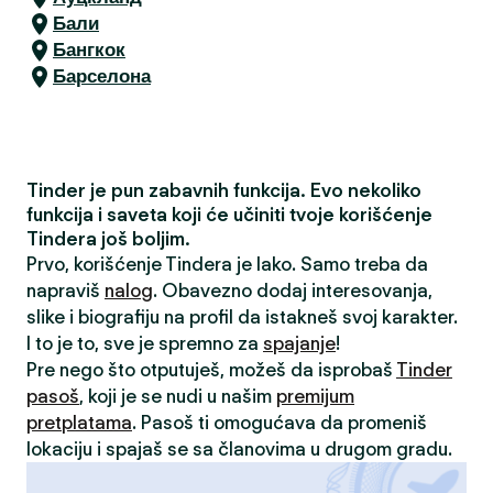
Бали
Бангкок
Барселона
Tinder je pun zabavnih funkcija. Evo nekoliko
funkcija i saveta koji će učiniti tvoje korišćenje
Tindera još boljim.
Prvo, korišćenje Tindera je lako. Samo treba da
napraviš
nalog
. Obavezno dodaj interesovanja,
slike i biografiju na profil da istakneš svoj karakter.
I to je to, sve je spremno za
spajanje
!
Pre nego što otputuješ, možeš da isprobaš
Tinder
pasoš
, koji je se nudi u našim
premijum
pretplatama
. Pasoš ti omogućava da promeniš
lokaciju i spajaš se sa članovima u drugom gradu.