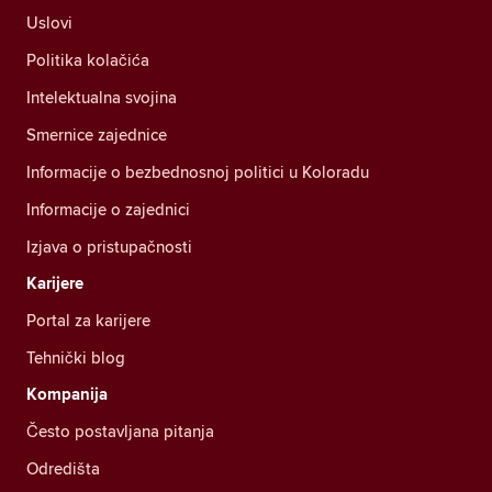
Uslovi
Politika kolačića
Intelektualna svojina
Smernice zajednice
Informacije o bezbednosnoj politici u Koloradu
Informacije o zajednici
Izjava o pristupačnosti
Karijere
Portal za karijere
Tehnički blog
Kompanija
Često postavljana pitanja
Odredišta