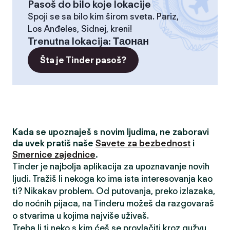
Pasoš do bilo koje lokacije
Spoji se sa bilo kim širom sveta. Pariz,
Los Anđeles, Sidnej, kreni!
Trenutna lokacija
:
Таонан
Šta je Tinder pasoš?
Kada se upoznaješ s novim ljudima, ne zaboravi
da uvek pratiš naše
Savete za bezbednost
i
Smernice zajednice
.
Tinder je najbolja aplikacija za upoznavanje novih
ljudi. Tražiš li nekoga ko ima ista interesovanja kao
ti? Nikakav problem. Od putovanja, preko izlazaka,
do noćnih pijaca, na Tinderu možeš da razgovaraš
o stvarima u kojima najviše uživaš.
Treba li ti neko s kim ćeš se provlačiti kroz gužvu