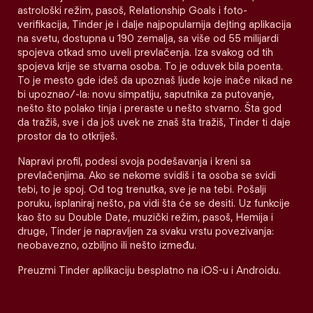
astrološki režim, pasoš, Relationship Goals i foto-
verifikacija, Tinder je i dalje najpopularnija dejting aplikacija
na svetu, dostupna u 190 zemalja, sa više od 55 milijardi
spojeva otkad smo uveli prevlačenja. Iza svakog od tih
spojeva krije se stvarna osoba. To je oduvek bila poenta.
To je mesto gde ideš da upoznaš ljude koje inače nikad ne
bi upoznao/-la: novu simpatiju, saputnika za putovanje,
nešto što polako tinja i preraste u nešto stvarno. Šta god
da tražiš, sve i da još uvek ne znaš šta tražiš, Tinder ti daje
prostor da to otkriješ.
Napravi profil, podesi svoja podešavanja i kreni sa
prevlačenjima. Ako se nekome svidiš i ta osoba se svidi
tebi, to je spoj. Od tog trenutka, sve je na tebi. Pošalji
poruku, isplaniraj nešto, pa vidi šta će se desiti. Uz funkcije
kao što su Double Date, muzički režim, pasoš, Hemija i
druge, Tinder je napravljen za svaku vrstu povezivanja:
neobavezno, ozbiljno ili nešto između.
Preuzmi Tinder aplikaciju besplatno na iOS-u i Androidu.