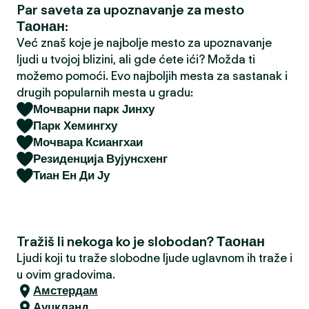
Par saveta za upoznavanje za mesto
a
Таонан:
Već znaš koje je najbolje mesto za upoznavanje
ljudi u tvojoj blizini, ali gde ćete ići? Možda ti
možemo pomoći. Evo najboljih mesta za sastanak i
drugih popularnih mesta u gradu:
Мочварни парк Јинху
Парк Хемингху
Мочвара Ксиангхаи
Резиденција Вујунсхенг
Тиан Ен Ди Ју
Tražiš li nekoga ko je slobodan? Таонан
Ljudi koji tu traže slobodne ljude uglavnom ih traže i
u ovim gradovima.
Амстердам
Ауцкланд