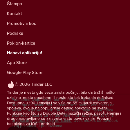
Štampa
Kontakt
Promotivni kod
Podrška
Poklon-kartice
Nabavi aplikaciju!
App Store
Google Play Store
© 2026 Tinder LLC
Tinder je mesto gde veze zaista počinju, bilo da tražiš nešto
ozbiljno, nešto opušteno ili nešto što tek treba da definišeš.
Poštujemo tvoju privatnost. Mi i naši partneri koristimo
Dostupna u 190 zemalja i sa više od 55 milijardi ostvarenih
praćenja da bismo merili posećenost našeg veb-sajta i da
spojeva, ovo je najpopularnija dejting aplikacija na svetu.
bismo ti obezbedili ponude i poboljšali naše marketinške
Funkcije kao što su Double Date, muzički režim, pasoš, Hemija i
aktivnosti vezane za Tinder.
Više informacija o kolačićima i
druge napravljene su za svaku vrstu povezivanja. Preuzmi
pružaocima usluga koje koristimo.
Uvek možeš da povučeš
besplatno za iOS i Android.
svoj pristanak u postavkama.