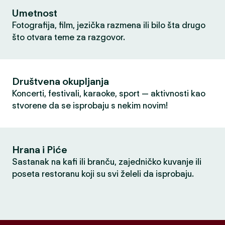
Umetnost
Fotografija, film, jezička razmena ili bilo šta drugo
što otvara teme za razgovor.
Društvena okupljanja
Koncerti, festivali, karaoke, sport — aktivnosti kao
stvorene da se isprobaju s nekim novim!
Hrana i Piće
Sastanak na kafi ili branču, zajedničko kuvanje ili
poseta restoranu koji su svi želeli da isprobaju.