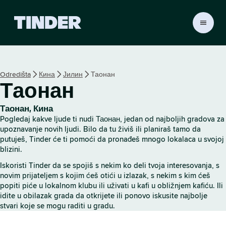
T
i
n
d
e
Odredišta
Кина
Јилин
Таонан
r
Таонан
p
o
č
Таонан, Кина
e
Pogledaj kakve ljude ti nudi Таонан, jedan od najboljih gradova za
t
upoznavanje novih ljudi. Bilo da tu živiš ili planiraš tamo da
n
putuješ, Tinder će ti pomoći da pronađeš mnogo lokalaca u svojoj
blizini.
a
s
Iskoristi Tinder da se spojiš s nekim ko deli tvoja interesovanja, s
t
novim prijateljem s kojim ćeš otići u izlazak, s nekim s kim ćeš
r
popiti piće u lokalnom klubu ili uživati u kafi u obližnjem kafiću. Ili
a
idite u obilazak grada da otkrijete ili ponovo iskusite najbolje
n
stvari koje se mogu raditi u gradu.
i
c