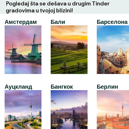
Pogledaj šta se dešava u drugim Tinder
gradovima u tvojoj blizini!
Амстердам
Бали
Барселона
Ауцкланд
Бангкок
Берлин