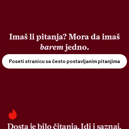
Imaš li pitanja? Mora da imaš
barem
jedno.
Poseti stranicu sa često postavljanim pitanjima
Dosta je bilo čitanja. Idi i saznaj.