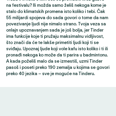
na festivalu? Ili možda samo želiš nekoga kome je
stalo do klimatskih promena isto koliko i tebi. Čak
55 milijardi spojeva do sada govori o tome da nam
povezivanje ljudi nije nimalo strano. Tvoja veza sa
onlajn upoznavanjem sada je još bolja, jer Tinder
ima funkcije koje ti pružaju maksimalnu vidljivost,
što znači da će te lakše primetiti ljudi koji ti se
sviđaju. Upoznaj ljude koji vole kafu isto koliko i ti ili
pronađi nekoga ko može da ti parira u badmintonu.
A kada poželiš malo da se izmestiš, uzmi Tinder
pasoš i poseti preko 190 zemalja u kojima se govori
preko 40 jezika – sve je moguće na Tinderu.