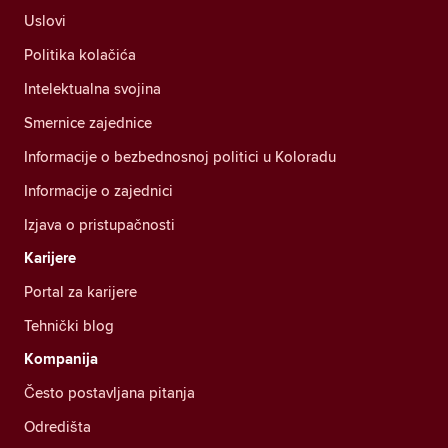
Uslovi
Politika kolačića
Intelektualna svojina
Smernice zajednice
Informacije o bezbednosnoj politici u Koloradu
Informacije o zajednici
Izjava o pristupačnosti
Karijere
Portal za karijere
Tehnički blog
Kompanija
Često postavljana pitanja
Odredišta