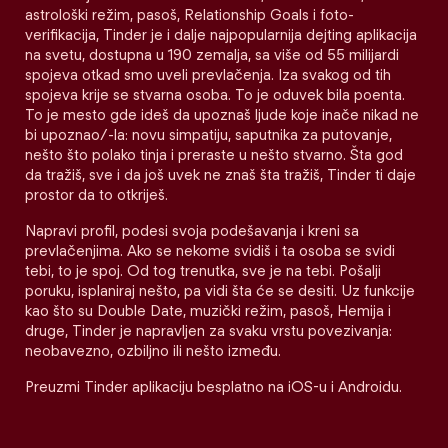
astrološki režim, pasoš, Relationship Goals i foto-
verifikacija, Tinder je i dalje najpopularnija dejting aplikacija
na svetu, dostupna u 190 zemalja, sa više od 55 milijardi
spojeva otkad smo uveli prevlačenja. Iza svakog od tih
spojeva krije se stvarna osoba. To je oduvek bila poenta.
To je mesto gde ideš da upoznaš ljude koje inače nikad ne
bi upoznao/-la: novu simpatiju, saputnika za putovanje,
nešto što polako tinja i preraste u nešto stvarno. Šta god
da tražiš, sve i da još uvek ne znaš šta tražiš, Tinder ti daje
prostor da to otkriješ.
Napravi profil, podesi svoja podešavanja i kreni sa
prevlačenjima. Ako se nekome svidiš i ta osoba se svidi
tebi, to je spoj. Od tog trenutka, sve je na tebi. Pošalji
poruku, isplaniraj nešto, pa vidi šta će se desiti. Uz funkcije
kao što su Double Date, muzički režim, pasoš, Hemija i
druge, Tinder je napravljen za svaku vrstu povezivanja:
neobavezno, ozbiljno ili nešto između.
Preuzmi Tinder aplikaciju besplatno na iOS-u i Androidu.