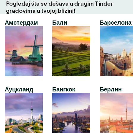
Pogledaj šta se dešava u drugim Tinder
gradovima u tvojoj blizini!
Амстердам
Бали
Барселона
Ауцкланд
Бангкок
Берлин