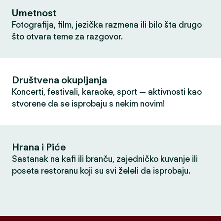
Umetnost
Fotografija, film, jezička razmena ili bilo šta drugo
što otvara teme za razgovor.
Društvena okupljanja
Koncerti, festivali, karaoke, sport — aktivnosti kao
stvorene da se isprobaju s nekim novim!
Hrana i Piće
Sastanak na kafi ili branču, zajedničko kuvanje ili
poseta restoranu koji su svi želeli da isprobaju.