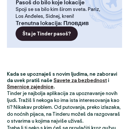
Pasoš do bilo koje lokacije
Spoji se sa bilo kim širom sveta. Pariz,
Los Anđeles, Sidnej, kreni!
Trenutna lokacija
:
Пловдив
Šta je Tinder pasoš?
Kada se upoznaješ s novim ljudima, ne zaboravi
da uvek pratiš naše
Savete za bezbednost
i
Smernice zajednice
.
Tinder je najbolja aplikacija za upoznavanje novih
ljudi. Tražiš li nekoga ko ima ista interesovanja kao
ti? Nikakav problem. Od putovanja, preko izlazaka,
do noćnih pijaca, na Tinderu možeš da razgovaraš
o stvarima u kojima najviše uživaš.
Treba li ti neko s kim ćeš se provlačiti kroz gužvu