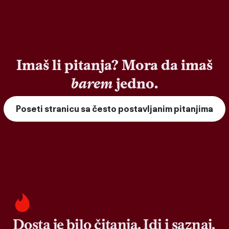
Imaš li pitanja? Mora da imaš
barem
jedno.
Poseti stranicu sa često postavljanim pitanjima
Dosta je bilo čitanja. Idi i saznaj.