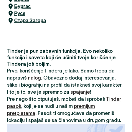
Бургас
Русе
Стара Загора
Tinder je pun zabavnih funkcija. Evo nekoliko
funkcija i saveta koji će učiniti tvoje korišćenje
Tindera još boljim.
Prvo, korišćenje Tindera je lako. Samo treba da
napraviš
nalog
. Obavezno dodaj interesovanja,
slike i biografiju na profil da istakneš svoj karakter.
I to je to, sve je spremno za
spajanje
!
Pre nego što otputuješ, možeš da isprobaš
Tinder
pasoš
, koji je se nudi u našim
premijum
pretplatama
. Pasoš ti omogućava da promeniš
lokaciju i spajaš se sa članovima u drugom gradu.