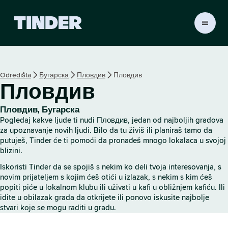
T
i
n
d
e
Odredišta
Бугарска
Пловдив
Пловдив
r
Пловдив
p
o
č
Пловдив, Бугарска
e
Pogledaj kakve ljude ti nudi Пловдив, jedan od najboljih gradova
t
za upoznavanje novih ljudi. Bilo da tu živiš ili planiraš tamo da
n
putuješ, Tinder će ti pomoći da pronađeš mnogo lokalaca u svojoj
blizini.
a
s
Iskoristi Tinder da se spojiš s nekim ko deli tvoja interesovanja, s
t
novim prijateljem s kojim ćeš otići u izlazak, s nekim s kim ćeš
r
popiti piće u lokalnom klubu ili uživati u kafi u obližnjem kafiću. Ili
a
idite u obilazak grada da otkrijete ili ponovo iskusite najbolje
n
stvari koje se mogu raditi u gradu.
i
c