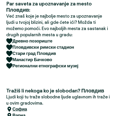
Par saveta za upoznavanje za mesto
a
Пловдив:
Već znaš koje je najbolje mesto za upoznavanje
ljudi u tvojoj blizini, ali gde ćete ići? Možda ti
možemo pomoći. Evo najboljih mesta za sastanak i
drugih popularnih mesta u gradu:
Древно позориште
Пловдивски римски стадион
Стари град Пловдив
Манастир Бачково
Регионални етнографски музеј
Tražiš li nekoga ko je slobodan? Пловдив
Ljudi koji tu traže slobodne ljude uglavnom ih traže i
u ovim gradovima.
Софиа
Варна