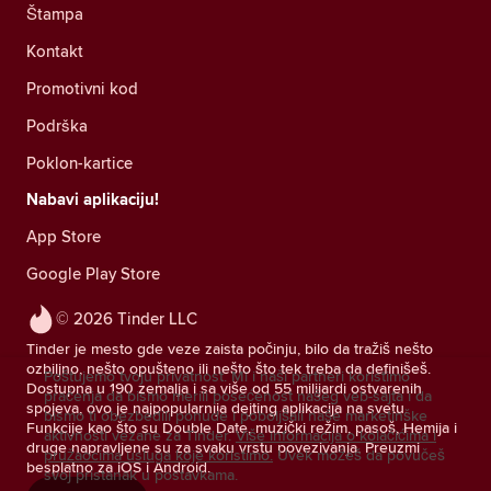
Štampa
Kontakt
Promotivni kod
Podrška
Poklon-kartice
Nabavi aplikaciju!
App Store
Google Play Store
© 2026 Tinder LLC
Tinder je mesto gde veze zaista počinju, bilo da tražiš nešto
ozbiljno, nešto opušteno ili nešto što tek treba da definišeš.
Poštujemo tvoju privatnost. Mi i naši partneri koristimo
Dostupna u 190 zemalja i sa više od 55 milijardi ostvarenih
praćenja da bismo merili posećenost našeg veb-sajta i da
spojeva, ovo je najpopularnija dejting aplikacija na svetu.
bismo ti obezbedili ponude i poboljšali naše marketinške
Funkcije kao što su Double Date, muzički režim, pasoš, Hemija i
aktivnosti vezane za Tinder.
Više informacija o kolačićima i
druge napravljene su za svaku vrstu povezivanja. Preuzmi
pružaocima usluga koje koristimo.
Uvek možeš da povučeš
besplatno za iOS i Android.
svoj pristanak u postavkama.