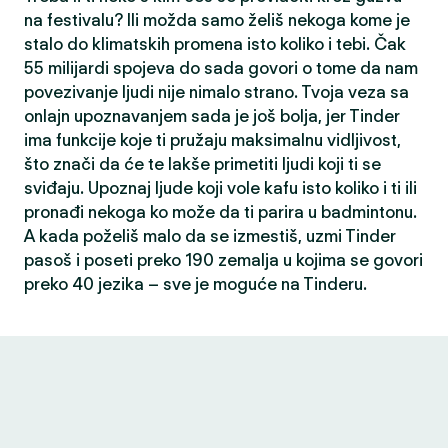
na festivalu? Ili možda samo želiš nekoga kome je
stalo do klimatskih promena isto koliko i tebi. Čak
55 milijardi spojeva do sada govori o tome da nam
povezivanje ljudi nije nimalo strano. Tvoja veza sa
onlajn upoznavanjem sada je još bolja, jer Tinder
ima funkcije koje ti pružaju maksimalnu vidljivost,
što znači da će te lakše primetiti ljudi koji ti se
sviđaju. Upoznaj ljude koji vole kafu isto koliko i ti ili
pronađi nekoga ko može da ti parira u badmintonu.
A kada poželiš malo da se izmestiš, uzmi Tinder
pasoš i poseti preko 190 zemalja u kojima se govori
preko 40 jezika – sve je moguće na Tinderu.