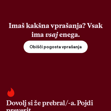
Imaš kakšna vprašanja? Vsak
ima
vsaj
enega.
Obišči pogosta vprašanja
Dovolj si že prebral/-a. Pojdi
preverit.