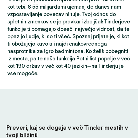
kot tebi. S 55 milijardami ujemanj do danes nam
vzpostavljanje povezav ni tuje. Tvoj odnos do
spletnih zmenkov se je pravkar izboljšal: Tinderjeve
funkcije ti pomagajo doseči največjo vidnost, da te
opazijo ljudje, ki so ti všeč. Spoznaj prijatelje, ki kot
ti obožujejo kavo ali najdi enakovrednega
nasprotnika za igro badmintona. Ko želiš pobegniti
iz mesta, pa te naša funkcija Potni list popelje v več
kot 190 držav v več kot 40 jezikih—na Tinderju je
vse mogoče.
Preveri, kaj se dogaja v več Tinder mestih v
tvoji bližini!