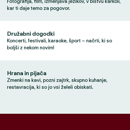
Fotografija, film, izmenjava jezikov, v bistvu karkoli,
kar ti daje temo za pogovor.
Družabni dogodki
Koncerti, festivali, karaoke, šport – načrti, ki so
boljši z nekom novim!
Hrana in pijača
Zmenki na kavi, pozni zajtrk, skupno kuhanje,
restavracija, ki so jo vsi želeli obiskati.