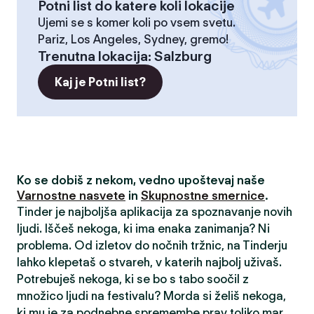
Potni list do katere koli lokacije
Ujemi se s komer koli po vsem svetu.
Pariz, Los Angeles, Sydney, gremo!
Trenutna lokacija
:
Salzburg
Kaj je Potni list?
Ko se dobiš z nekom, vedno upoštevaj naše
Varnostne nasvete
in
Skupnostne smernice
.
Tinder je najboljša aplikacija za spoznavanje novih
ljudi. Iščeš nekoga, ki ima enaka zanimanja? Ni
problema. Od izletov do nočnih tržnic, na Tinderju
lahko klepetaš o stvareh, v katerih najbolj uživaš.
Potrebuješ nekoga, ki se bo s tabo soočil z
množico ljudi na festivalu? Morda si želiš nekoga,
ki mu je za podnebne spremembe prav toliko mar