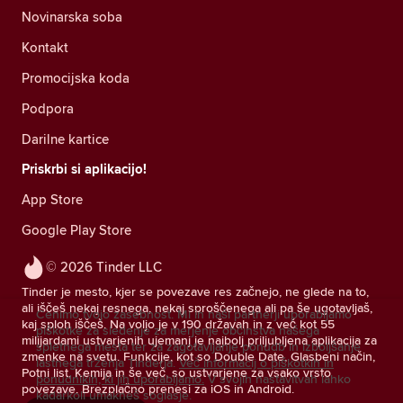
Novinarska soba
Kontakt
Promocijska koda
Podpora
Darilne kartice
Priskrbi si aplikacijo!
App Store
Google Play Store
© 2026 Tinder LLC
Tinder je mesto, kjer se povezave res začnejo, ne glede na to,
ali iščeš nekaj resnega, nekaj sproščenega ali pa še ugotavljaš,
Cenimo tvojo zasebnost. Mi in naši partnerji uporabljamo
kaj sploh iščeš. Na voljo je v 190 državah in z več kot 55
piškotke za sledenje za merjenje občinstva našega
milijardami ustvarjenih ujemanj je najbolj priljubljena aplikacija za
spletnega mesta ter za zagotavljanje ponudb in izboljšanje
zmenke na svetu. Funkcije, kot so Double Date, Glasbeni način,
lastnega trženja Tinderja.
Več informacij o piškotkih in
Potni list, Kemija in še več, so ustvarjene za vsako vrsto
ponudnikih, ki jih uporabljamo.
V svojih nastavitvah lahko
povezave. Brezplačno prenesi za iOS in Android.
kadarkoli umakneš soglasje.