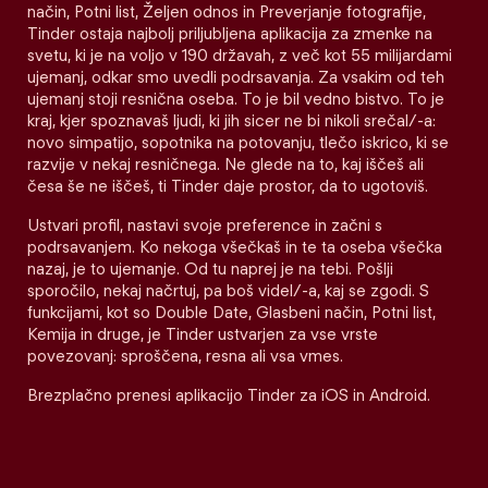
način, Potni list, Željen odnos in Preverjanje fotografije,
Tinder ostaja najbolj priljubljena aplikacija za zmenke na
svetu, ki je na voljo v 190 državah, z več kot 55 milijardami
ujemanj, odkar smo uvedli podrsavanja. Za vsakim od teh
ujemanj stoji resnična oseba. To je bil vedno bistvo. To je
kraj, kjer spoznavaš ljudi, ki jih sicer ne bi nikoli srečal/-a:
novo simpatijo, sopotnika na potovanju, tlečo iskrico, ki se
razvije v nekaj resničnega. Ne glede na to, kaj iščeš ali
česa še ne iščeš, ti Tinder daje prostor, da to ugotoviš.
Ustvari profil, nastavi svoje preference in začni s
podrsavanjem. Ko nekoga všečkaš in te ta oseba všečka
nazaj, je to ujemanje. Od tu naprej je na tebi. Pošlji
sporočilo, nekaj načrtuj, pa boš videl/-a, kaj se zgodi. S
funkcijami, kot so Double Date, Glasbeni način, Potni list,
Kemija in druge, je Tinder ustvarjen za vse vrste
povezovanj: sproščena, resna ali vsa vmes.
Brezplačno prenesi aplikacijo Tinder za iOS in Android.