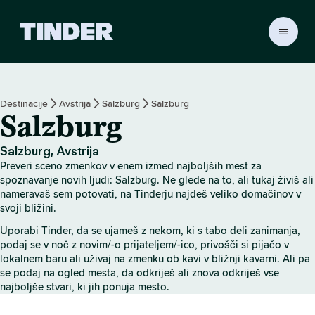
T
i
n
d
e
Destinacije
Avstrija
Salzburg
Salzburg
r
Salzburg
:
D
o
Salzburg, Avstrija
m
Preveri sceno zmenkov v enem izmed najboljših mest za
o
spoznavanje novih ljudi: Salzburg. Ne glede na to, ali tukaj živiš ali
v
nameravaš sem potovati, na Tinderju najdeš veliko domačinov v
svoji bližini.
Uporabi Tinder, da se ujameš z nekom, ki s tabo deli zanimanja,
podaj se v noč z novim/-o prijateljem/-ico, privošči si pijačo v
lokalnem baru ali uživaj na zmenku ob kavi v bližnji kavarni. Ali pa
se podaj na ogled mesta, da odkriješ ali znova odkriješ vse
najboljše stvari, ki jih ponuja mesto.