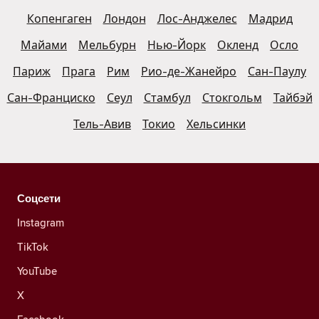
Копенгаген
Лондон
Лос-Анджелес
Мадрид
Майами
Мельбурн
Нью-Йорк
Окленд
Осло
Париж
Прага
Рим
Рио-де-Жанейро
Сан-Паулу
Сан-Франциско
Сеул
Стамбул
Стокгольм
Тайбэй
Тель-Авив
Токио
Хельсинки
Соцсети
Instagram
TikTok
YouTube
X