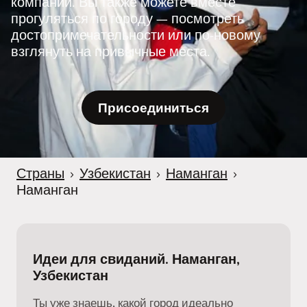
компании. Вы также можете вместе
r
прогуляться по городу — посмотреть
достопримечательности или по-новому
взглянуть на привычные места.
Присоединиться
Страны
›
Узбекистан
›
Наманган
›
Наманган
Идеи для свиданий. Наманган,
Узбекистан
Ты уже знаешь, какой город идеально