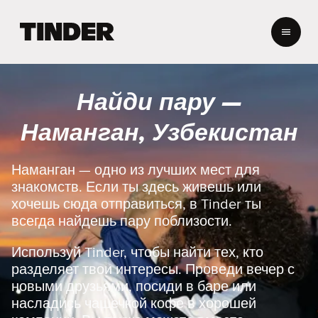
Г
л
а
в
н
Найди пару —
а
я
Наманган, Узбекистан
с
т
р
Наманган — одно из лучших мест для
а
знакомств. Если ты здесь живешь или
н
хочешь сюда отправиться, в Tinder ты
и
всегда найдешь пару поблизости.
ц
а
Используй Tinder, чтобы найти тех, кто
T
i
разделяет твои интересы. Проведи вечер с
n
новыми друзьями, посиди в баре или
d
насладись чашечкой кофе в хорошей
e