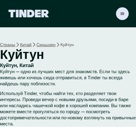
Г
л
а
в
н
Страны
Китай
Синьцзян
Куйтун
а
Куйтун
я
с
т
Куйтун, Китай
р
Куйтун — одно из лучших мест для знакомств. Если ты здесь
а
живешь или хочешь сюда отправиться, в Tinder ты всегда
н
найдешь пару поблизости.
и
Используй Tinder, чтобы найти тех, кто разделяет твои
ц
интересы. Проведи вечер с новыми друзьями, посиди в баре
а
или насладись чашечкой кофе в хорошей компании. Вы также
T
можете вместе прогуляться по городу — посмотреть
i
достопримечательности или по-новому взглянуть на привычные
n
места.
d
e