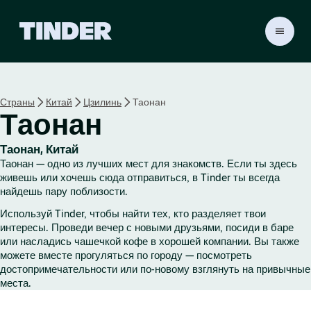
Г
л
а
в
н
Страны
Китай
Цзилинь
Таонан
а
Таонан
я
с
т
Таонан, Китай
р
Таонан — одно из лучших мест для знакомств. Если ты здесь
а
живешь или хочешь сюда отправиться, в Tinder ты всегда
н
найдешь пару поблизости.
и
Используй Tinder, чтобы найти тех, кто разделяет твои
ц
интересы. Проведи вечер с новыми друзьями, посиди в баре
а
или насладись чашечкой кофе в хорошей компании. Вы также
T
можете вместе прогуляться по городу — посмотреть
i
достопримечательности или по-новому взглянуть на привычные
n
места.
d
e