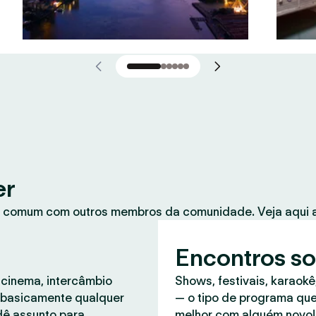
er
 comum com outros membros da comunidade. Veja aqui a
Encontros so
 cinema, intercâmbio
Shows, festivais, karaokê
, basicamente qualquer
— o tipo de programa que
dê assunto para
melhor com alguém novo!