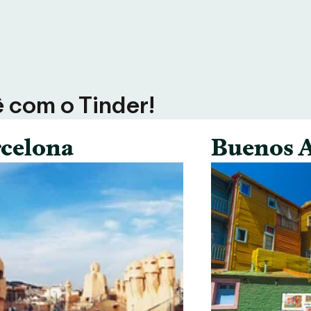
ê com o Tinder!
celona
Buenos A