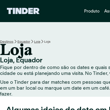
P
Produto
As
á
g
i
n
a
i
Destinos
Equador
Loja
Loja
Loja
n
i
c
Loja, Equador
i
Fique por dentro de como são os dates e quais 
a
l
cidade ou está planejando uma visita. No Tinder
d
Use o Tinder para dar matches com pessoas que
o
em um bar local ou marque um date em um café. 
T
i
fazer.
n
d
Algumas ideias de date em 
e