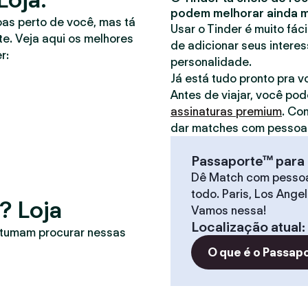
podem melhorar ainda ma
oas perto de você, mas tá
Usar o Tinder é muito fác
e. Veja aqui os melhores
de adicionar seus interes
r:
personalidade.
Já está tudo pronto pra 
Antes de viajar, você pod
assinaturas premium
. Co
dar matches com pessoas
Passaporte™ para 
Dê Match com pesso
todo. Paris, Los Ange
? Loja
Vamos nessa!
Localização atual
:
stumam procurar nessas
O que é o Passap