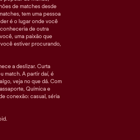
ilhões de matches desde
 matches, tem uma pessoa
nder é o lugar onde você
 conheceria de outra
 você, uma paixão que
e você estiver procurando,
mece a deslizar. Curta
u match. A partir daí, é
go, veja no que dá. Com
assaporte, Química e
 de conexão: casual, séria
id.