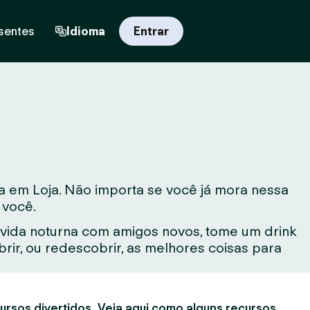
sentes
Idioma
Entrar
a em Loja. Não importa se você já mora nessa
 você.
vida noturna com amigos novos, tome um drink
ir, ou redescobrir, as melhores coisas para
ursos divertidos. Veja aqui como alguns recursos