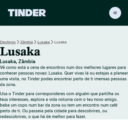
P
á
g
i
n
Destinos
Zâmbia
Lusaka
Lusaka
a
Lusaka
i
n
i
Lusaka, Zâmbia
c
Vê como está a cena de encontros num dos melhores lugares para
i
conhecer pessoas novas: Lusaka. Quer vivas lá ou estejas a planear
a
uma visita, no Tinder podes encontrar perto de ti imensas pessoas
da zona.
l
d
Usa o Tinder para corresponderes com alguém que partilha os
o
teus interesses, explora a vida noturna com o teu novo amigo,
T
bebe um copo num bar da zona ou tem um encontro num café
i
perto de ti. Ou passeia pela cidade para descobrires, ou
n
redescobrires, o que há de melhor para fazer.
d
e