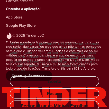
Cartões presente
Obtenha a aplicação!
App Store
Google Play Store
© 2026 Tinder LLC
O Tinder é onde as ligações começam mesmo, quer procures
Respeitamos a sua privacidade. Nós e os nossos parceiros
algo sério, algo casual ou algo que ainda não tenhas percebido
usamos rastreadores para contabilizar o público do nosso
bem o que é. Disponível em 190 países e com mais de 55 mil
website e para lhe fornecer ofertas e melhorar as nossas
milhões de Correspondências, é a app de encontros mais
opções de marketing do Tinder.
Mais informações sobre
popular do mundo. Funcionalidades como Double Date, Modo
os cookies e fornecedores que utilizamos.
Pode retirar o
Música, Passaporte, Química e muito mais foram criadas para
seu consentimento a qualquer momento nas suas
todo o tipo de ligações. Transfere grátis para iOS e Android.
definições.
português europeu
Aceito
Recuso
Personalizar as Minhas Escolhas