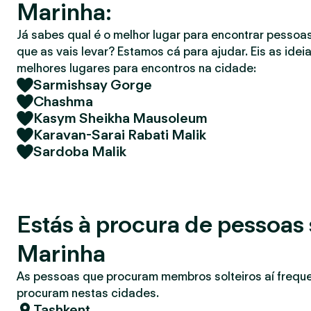
Marinha:
r
Já sabes qual é o melhor lugar para encontrar pessoas
que as vais levar? Estamos cá para ajudar. Eis as idei
melhores lugares para encontros na cidade:
Sarmishsay Gorge
Chashma
Kasym Sheikha Mausoleum
Karavan-Sarai Rabati Malik
Sardoba Malik
Estás à procura de pessoas 
Marinha
As pessoas que procuram membros solteiros aí freq
procuram nestas cidades.
Tashkent