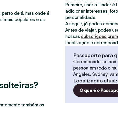
Primeiro, usar o Tinder é 
adicionar interesses, foto
 perto de ti, mas onde é
personalidade.
as mais populares e os
A seguir, já podes começ
Antes de viajar, podes us
nossas
subscrições pre
localização e correspon
Passaporte para q
Corresponda-se com
pessoa em todo o mun
Angeles, Sydney, vam
Localização atual
:
solteiras?
O que é o Passap
uentemente também os