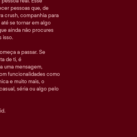
pessoa real. Esse
hecer pessoas que, de
va crush, companhia para
até se tornar em algo
 que ainda não procures
 isso.
 começa a passar. Se
 de ti, é
nvia uma mensagem,
Com funcionalidades como
ca e muito mais, o
casual, séria ou algo pelo
id.