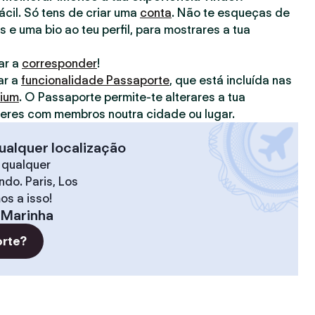
fácil. Só tens de criar uma
conta
. Não te esqueças de
s e uma bio ao teu perfil, para mostrares a tua
ar a
corresponder
!
ar a
funcionalidade Passaporte
, que está incluída nas
mium
. O Passaporte permite-te alterares a tua
deres com membros noutra cidade ou lugar.
ualquer localização
 qualquer
do. Paris, Los
os a isso!
Marinha
orte?