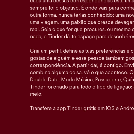
cada uma dessas correspondências está uma 
sempre foi o objetivo. É onde vais para con
outra forma, nunca terias conhecido: uma no
uma viagem, uma paixão que cresce devagar 
real. Seja o que for que procures, ou mesmo
nada, o Tinder dá-te espaço para descobrires
Cria um perfil, define as tuas preferências e
gostas de alguém e essa pessoa também gosta
correspondência. A partir daí, é contigo. E
combina alguma coisa, vê o que acontece. 
Double Date, Modo Música, Passaporte, Quími
Tinder foi criado para todo o tipo de ligação: 
meio.
Transfere a app Tinder grátis em iOS e Andro