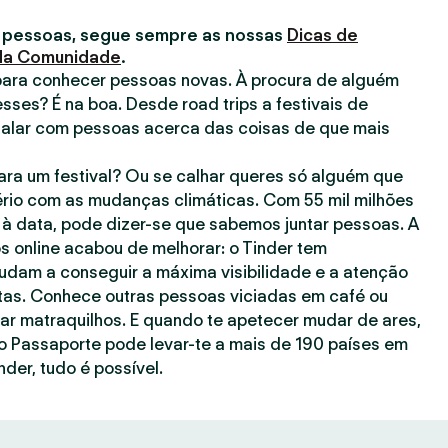
 pessoas, segue sempre as nossas
Dicas de
 da Comunidade
.
para conhecer pessoas novas. À procura de alguém
esses? É na boa. Desde road trips a festivais de
falar com pessoas acerca das coisas de que mais
ra um festival? Ou se calhar queres só alguém que
rio com as mudanças climáticas. Com 55 mil milhões
à data, pode dizer-se que sabemos juntar pessoas. A
s online acabou de melhorar: o Tinder tem
judam a conseguir a máxima visibilidade e a atenção
as. Conhece outras pessoas viciadas em café ou
gar matraquilhos. E quando te apetecer mudar de ares,
o Passaporte pode levar-te a mais de 190 países em
nder, tudo é possível.