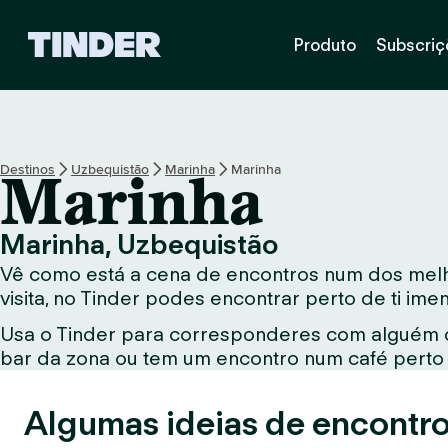
P
Produto
Subscriç
á
g
i
n
a
i
Destinos
Uzbequistão
Marinha
Marinha
Marinha
n
i
c
Marinha, Uzbequistão
i
Vê como está a cena de encontros num dos melho
a
l
visita, no Tinder podes encontrar perto de ti im
d
Usa o Tinder para corresponderes com alguém qu
o
bar da zona ou tem um encontro num café perto d
T
i
n
Algumas ideias de encontro
d
e