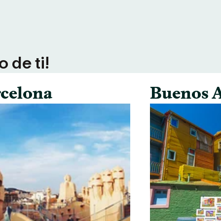
 de ti!
celona
Buenos A