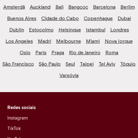
Amsterdã
Auckland
Bali
Bangcoc
Barcelona
Berlim
Buenos Aires
Cidade do Cabo
Copenhague
Dubai
Dublin
Estocolmo
Helsinque
Istambul
Londres
Los Angeles
Madri
Melbourne
Miami
Nova Iorque
Oslo
Paris
Praga
Rio de Janeiro
Roma
São Francisco
São Paulo
Seul
Taipei
Tel Aviv
Tóquio
Varsóvia
Redes sociais
Instagram
TikTok