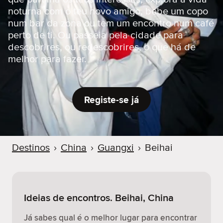
r
noturna com o teu novo amigo, bebe um copo
num bar da zona ou tem um encontro num café
perto de ti. Ou passeia pela cidade para
descobrires, ou redescobrires, o que há de
melhor para fazer.
Registe-se já
Destinos
›
China
›
Guangxi
›
Beihai
Ideias de encontros. Beihai, China
Já sabes qual é o melhor lugar para encontrar