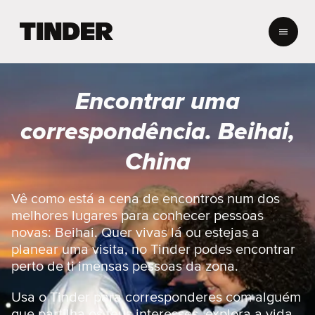
P
á
g
i
n
Encontrar uma
a
i
correspondência. Beihai,
n
i
China
c
i
a
Vê como está a cena de encontros num dos
l
melhores lugares para conhecer pessoas
d
novas: Beihai. Quer vivas lá ou estejas a
o
planear uma visita, no Tinder podes encontrar
T
perto de ti imensas pessoas da zona.
i
n
d
Usa o Tinder para corresponderes com alguém
e
que partilha os teus interesses, explora a vida