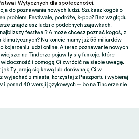
ństwa
i
Wytycznych dla społeczności
.
kacja do poznawania nowych ludzi. Szukasz kogoś o
n problem. Festiwale, podróże, k-pop? Bez względu
nderze znajdziesz ludzi o podobnych zajawkach.
ajbliższy festiwal? A może chcesz poznać kogoś, z
 klimatycznych? Na koncie mamy już 55 miliardów
o kojarzeniu ludzi online. A teraz poznawanie nowych
wiejsze: na Tinderze pojawiły się funkcje, które
widoczność i pomogą Ci zwrócić na siebie uwagę.
k jak Ty jarają się kawą lub dorównają Ci w
sz wyjechać z miasta, korzystaj z Paszportu i wybieraj
 i ponad 40 wersji językowych — bo na Tinderze nie