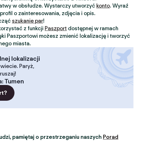
 łatwy w obsłudze. Wystarczy utworzyć
konto
. Wyraź
profil o zainteresowania, zdjęcia i opis.
ocząć
szukanie par
!
orzystać z funkcji
Paszport
dostępnej w ramach
ięki Paszportowi możesz zmienić lokalizację i tworzyć
nnego miasta.
ej lokalizacji
wiecie. Paryż,
ruszaj!
a
:
Tumen
rt?
dzi, pamiętaj o przestrzeganiu naszych
Porad