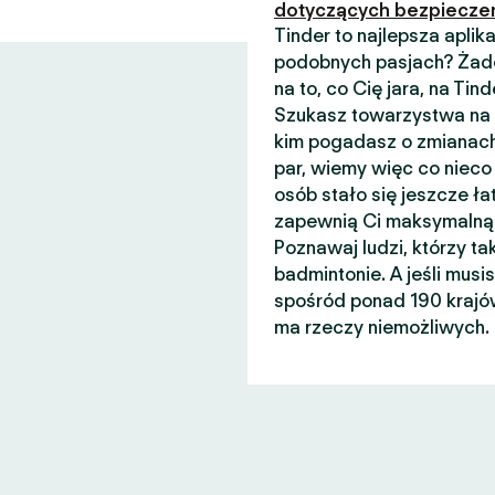
dotyczących bezpiecze
Tinder to najlepsza apli
podobnych pasjach? Żade
na to, co Cię jara, na Ti
Szukasz towarzystwa na n
kim pogadasz o zmianach
par, wiemy więc co nieco 
osób stało się jeszcze łat
zapewnią Ci maksymalną 
Poznawaj ludzi, którzy ta
badmintonie. A jeśli musi
spośród ponad 190 krajów
ma rzeczy niemożliwych.