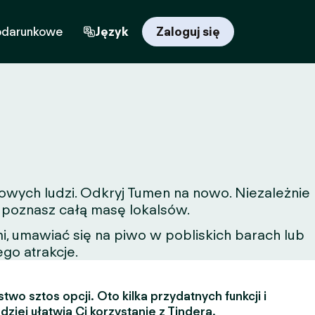
odarunkowe
Język
Zaloguj się
nowych ludzi. Odkryj Tumen na nowo. Niezależnie
a poznasz całą masę lokalsów.
, umawiać się na piwo w pobliskich barach lub
ego atrakcje.
two sztos opcji. Oto kilka przydatnych funkcji i
dziej ułatwią Ci korzystanie z Tindera.