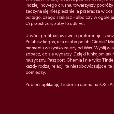
indziej: nowego crusha, towarzyszy podróży 
zaczyna się niespiesznie, a przeradza w co
od tego, czego szukasz - albo czy w ogóle ju
Ci przestrzeń, żeby to odkryć.
Utwórz profil, ustaw swoje preferencje i zacz
Polubisz kogoś, a ta osoba polubi Ciebie? M
momentu wszystko zależy od Was. Wyślij wia
zobacz, co się wydarzy. Dzięki funkcjom taki
muzyczny, Paszport, Chemia i nie tylko Tinder
każdy rodzaj relacji: te niezobowiązujące, t
pomiędzy.
Pobierz aplikację Tinder za darmo na iOS i A