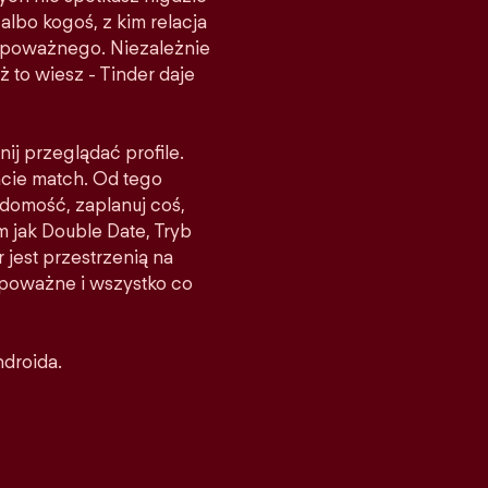
albo kogoś, z kim relacja
ś poważnego. Niezależnie
ż to wiesz - Tinder daje
nij przeglądać profile.
acie match. Od tego
domość, zaplanuj coś,
m jak Double Date, Tryb
 jest przestrzenią na
e poważne i wszystko co
ndroida.