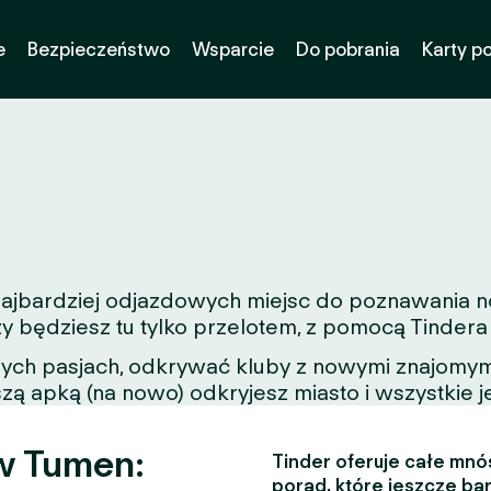
e
Bezpieczeństwo
Wsparcie
Do pobrania
Karty p
z najbardziej odjazdowych miejsc do poznawania 
zy będziesz tu tylko przelotem, z pomocą Tinder
nych pasjach, odkrywać kluby z nowymi znajomymi
zą apką (na nowo) odkryjesz miasto i wszystkie j
w Tumen:
Tinder oferuje całe mnós
porad, które jeszcze bar