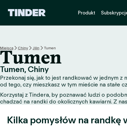
T
Produkt
Subskrypcj
i
n
d
e
r
S
Miejsca
Chiny
Jilin
Tumen
Tumen
t
r
o
Tumen, Chiny
n
Przekonaj się, jak to jest randkować w jednym 
a
g
od tego, czy mieszkasz w tym mieście na stałe c
ł
Korzystaj z Tindera, by poznawać ludzi o podob
ó
chadzać na randki do okolicznych kawiarni. Z nas
w
n
a
Kilka pomysłów na randkę 