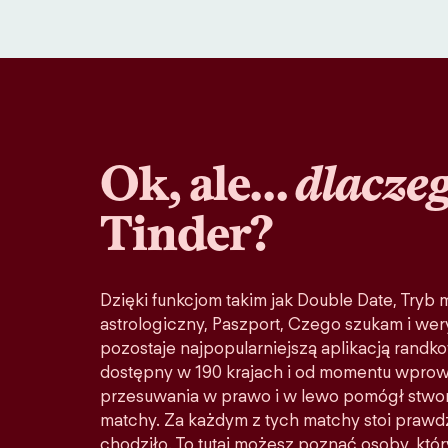
Ok, ale…
dlacze
Tinder?
Dzięki funkcjom takim jak Double Date, Tryb
astrologiczny, Paszport, Czego szukam i wery
pozostaje najpopularniejszą aplikacją randko
dostępny w 190 krajach i od momentu wprow
przesuwania w prawo i w lewo pomógł stwo
matchy. Za każdym z tych matchy stoi prawd
chodziło. To tutaj możesz poznać osoby, któ