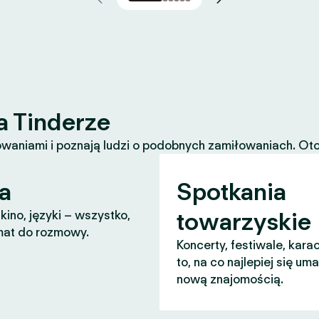
a Tinderze
waniami i poznają ludzi o podobnych zamiłowaniach. Oto k
a
Spotkania
towarzyskie
 kino, języki – wszystko,
mat do rozmowy.
Koncerty, festiwale, karao
to, na co najlepiej się um
nową znajomością.