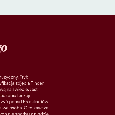
go
 muzyczny, Tryb
fikacja zdjęcia Tinder
wą na świecie. Jest
adzenia funkcji
rzyć ponad 55 miliardów
ziwa osoba. O to zawsze
rych nie spotkasz nigdzie