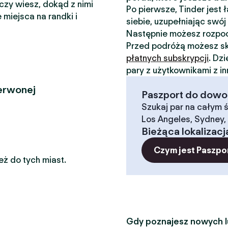
 czy wiesz, dokąd z nimi
Po pierwsze, Tinder jest
 miejsca na randki i
siebie, uzupełniając swój 
Następnie możesz rozp
Przed podróżą możesz sk
płatnych subskrypcji
. Dz
pary z użytkownikami z i
erwonej
Paszport do dowoln
Szukaj par na całym ś
Los Angeles, Sydney, 
Bieżąca lokalizacj
Czym jest Paszpo
eż do tych miast.
Gdy poznajesz nowych lu