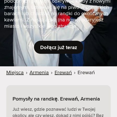
podobnych pasjach, odkrywać kluby z nowymi
znajomymi, umawiać się na piwo w pobliskich
barach lub chadzać na randki do okolicznych
kawiarni. Z naszą apką (na nowo) odkryjesz
miasto i wszystkie jego atrakcje.
Dołącz już teraz
Miejsca
›
Armenia
›
Erewań
›
Erewań
Pomysły na randkę. Erewań, Armenia
Już wiesz, gdzie poznawać ludzi w Twojej
okolicy, ale czy wiesz, dokąd z nimi pójść? Bez