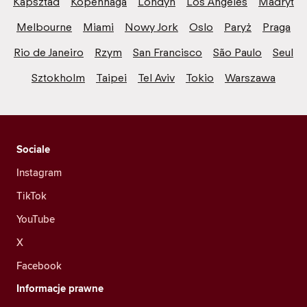
Kapsztad
Kopenhaga
Londyn
Los Angeles
Madryt
Melbourne
Miami
Nowy Jork
Oslo
Paryż
Praga
Rio de Janeiro
Rzym
San Francisco
São Paulo
Seul
Sztokholm
Taipei
Tel Aviv
Tokio
Warszawa
Sociale
Instagram
TikTok
YouTube
X
Facebook
Informacje prawne