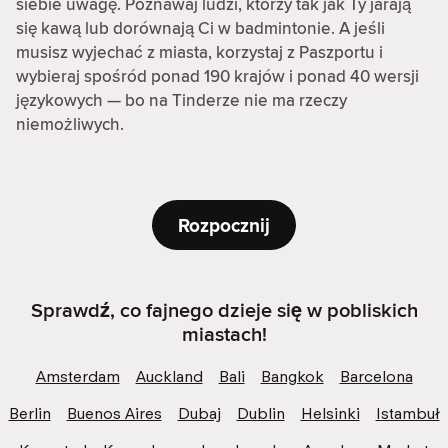
siebie uwagę. Poznawaj ludzi, którzy tak jak Ty jarają
się kawą lub dorównają Ci w badmintonie. A jeśli
musisz wyjechać z miasta, korzystaj z Paszportu i
wybieraj spośród ponad 190 krajów i ponad 40 wersji
językowych — bo na Tinderze nie ma rzeczy
niemożliwych.
Rozpocznij
Sprawdź, co fajnego dzieje się w pobliskich
miastach!
Amsterdam
Auckland
Bali
Bangkok
Barcelona
Berlin
Buenos Aires
Dubaj
Dublin
Helsinki
Istambuł