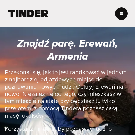
T
i
n
d
e
Znajdź parę. Erewań,
r
S
Armenia
t
r
o
Przekonaj się, jak to jest randkować w jednym
n
z najbardziej odjazdowych miejsc do
a
poznawania nowych ludzi. Odkryj Erewań na
g
nowo. Niezależnie od tego, czy mieszkasz w
ł
tym mieście na stałe czy będziesz tu tylko
ó
w
przelotem, z pomocą Tindera poznasz całą
n
masę lokalsów.
a
Korzystaj z Tindera, by poznawać ludzi o