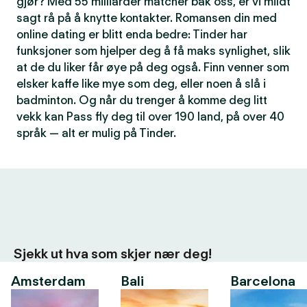
gjør? Med 55 milliarder matcher bak oss, er vi mildt
sagt rå på å knytte kontakter. Romansen din med
online dating er blitt enda bedre: Tinder har
funksjoner som hjelper deg å få maks synlighet, slik
at de du liker får øye på deg også. Finn venner som
elsker kaffe like mye som deg, eller noen å slå i
badminton. Og når du trenger å komme deg litt
vekk kan Pass fly deg til over 190 land, på over 40
språk — alt er mulig på Tinder.
Sjekk ut hva som skjer nær deg!
Amsterdam
Bali
Barcelona