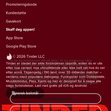
Promoteringskode
Kundestøtte
Gavekort
Skaff deg appen!
App Store
Google Play Store
© 2026 Tinder LLC
Vi tar personvernet ditt på alvor. Vi og partnerne våre
Tinder er stedet der ekte forbindelser oppstår, enten du er ute
bruker informasjonskapsler for å måle publikum på
etter noe seriøst, noe uforpliktende eller ikke helt vet hva du ser
nettstedet vårt, samt for å gi deg tilbud og forbedre
etter ennå. Tilgjengelig i 190 land, over 55 milliarder matcher –
markedsføringstiltakene våre for Tinder.
Mer informasjon
verdens mest populære datingapp. Funksjoner som Dobbeldate,
om informasjonskapslene og leverandørene våre.
Du kan
Musikkmodus, Pass, Kjemi og mer er designet for å skape alle
trekke tilbake samtykket ditt når som helst i innstillingene
slags forbindelser. Last ned gratis på iOS og Android.
dine.
norsk bokmål
Jeg aksepterer