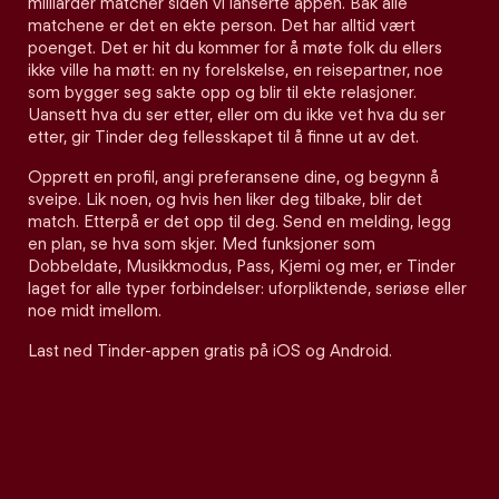
milliarder matcher siden vi lanserte appen. Bak alle
matchene er det en ekte person. Det har alltid vært
poenget. Det er hit du kommer for å møte folk du ellers
ikke ville ha møtt: en ny forelskelse, en reisepartner, noe
som bygger seg sakte opp og blir til ekte relasjoner.
Uansett hva du ser etter, eller om du ikke vet hva du ser
etter, gir Tinder deg fellesskapet til å finne ut av det.
Opprett en profil, angi preferansene dine, og begynn å
sveipe. Lik noen, og hvis hen liker deg tilbake, blir det
match. Etterpå er det opp til deg. Send en melding, legg
en plan, se hva som skjer. Med funksjoner som
Dobbeldate, Musikkmodus, Pass, Kjemi og mer, er Tinder
laget for alle typer forbindelser: uforpliktende, seriøse eller
noe midt imellom.
Last ned Tinder-appen gratis på iOS og Android.