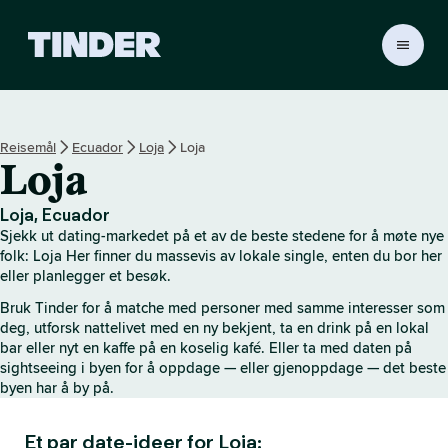
T
i
n
d
e
Reisemål
Ecuador
Loja
Loja
r
Loja
s
h
j
Loja, Ecuador
e
Sjekk ut dating-markedet på et av de beste stedene for å møte nye
m
folk: Loja Her finner du massevis av lokale single, enten du bor her
m
eller planlegger et besøk.
e
Bruk Tinder for å matche med personer med samme interesser som
s
deg, utforsk nattelivet med en ny bekjent, ta en drink på en lokal
i
bar eller nyt en kaffe på en koselig kafé. Eller ta med daten på
d
sightseeing i byen for å oppdage — eller gjenoppdage — det beste
e
byen har å by på.
Et par date-ideer for Loja: