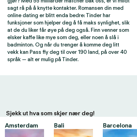
gjør? Med 55 milliarder matcher bak oss, er vi mildt
sagt rå på å knytte kontakter. Romansen din med
online dating er blitt enda bedre: Tinder har
funksjoner som hjelper deg å få maks synlighet, slik
at de du liker får øye på deg også. Finn venner som
elsker kaffe like mye som deg, eller noen å slå i
badminton. Og når du trenger å komme deg litt
vekk kan Pass fly deg til over 190 land, på over 40
språk — alt er mulig på Tinder.
Sjekk ut hva som skjer nær deg!
Amsterdam
Bali
Barcelona