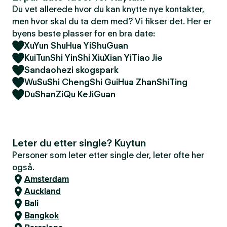
Du vet allerede hvor du kan knytte nye kontakter,
men hvor skal du ta dem med? Vi fikser det. Her er
byens beste plasser for en bra date:
XuYun ShuHua YiShuGuan
KuiTunShi YinShi XiuXian YiTiao Jie
Sandaohezi skogspark
WuSuShi ChengShi GuiHua ZhanShiTing
DuShanZiQu KeJiGuan
Leter du etter single? Kuytun
Personer som leter etter single der, leter ofte her
også.
Amsterdam
Auckland
Bali
Bangkok