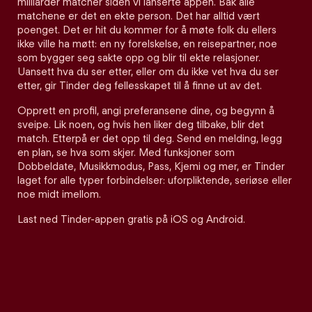
milliarder matcher siden vi lanserte appen. Bak alle
matchene er det en ekte person. Det har alltid vært
poenget. Det er hit du kommer for å møte folk du ellers
ikke ville ha møtt: en ny forelskelse, en reisepartner, noe
som bygger seg sakte opp og blir til ekte relasjoner.
Uansett hva du ser etter, eller om du ikke vet hva du ser
etter, gir Tinder deg fellesskapet til å finne ut av det.
Opprett en profil, angi preferansene dine, og begynn å
sveipe. Lik noen, og hvis hen liker deg tilbake, blir det
match. Etterpå er det opp til deg. Send en melding, legg
en plan, se hva som skjer. Med funksjoner som
Dobbeldate, Musikkmodus, Pass, Kjemi og mer, er Tinder
laget for alle typer forbindelser: uforpliktende, seriøse eller
noe midt imellom.
Last ned Tinder-appen gratis på iOS og Android.