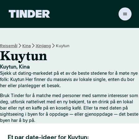
T
i
n
d
e
Reisemål
Kina
Xinjiang
Kuytun
r
Kuytun
s
h
j
Kuytun, Kina
e
Sjekk ut dating-markedet på et av de beste stedene for å møte nye
m
folk: Kuytun Her finner du massevis av lokale single, enten du bor
m
her eller planlegger et besøk.
e
Bruk Tinder for å matche med personer med samme interesser som
s
deg, utforsk nattelivet med en ny bekjent, ta en drink på en lokal
i
bar eller nyt en kaffe på en koselig kafé. Eller ta med daten på
d
sightseeing i byen for å oppdage — eller gjenoppdage — det beste
e
byen har å by på.
Et par date-ideer for Kuytun: