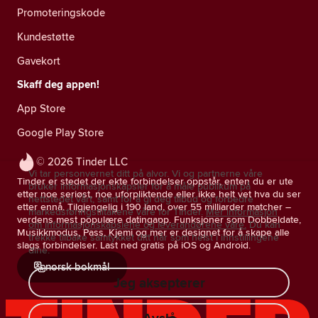
Promoteringskode
Kundestøtte
Gavekort
Skaff deg appen!
App Store
Google Play Store
© 2026 Tinder LLC
Vi tar personvernet ditt på alvor. Vi og partnerne våre
Tinder er stedet der ekte forbindelser oppstår, enten du er ute
bruker informasjonskapsler for å måle publikum på
etter noe seriøst, noe uforpliktende eller ikke helt vet hva du ser
nettstedet vårt, samt for å gi deg tilbud og forbedre
etter ennå. Tilgjengelig i 190 land, over 55 milliarder matcher –
markedsføringstiltakene våre for Tinder.
Mer informasjon
verdens mest populære datingapp. Funksjoner som Dobbeldate,
om informasjonskapslene og leverandørene våre.
Du kan
Musikkmodus, Pass, Kjemi og mer er designet for å skape alle
trekke tilbake samtykket ditt når som helst i innstillingene
slags forbindelser. Last ned gratis på iOS og Android.
dine.
norsk bokmål
Jeg aksepterer