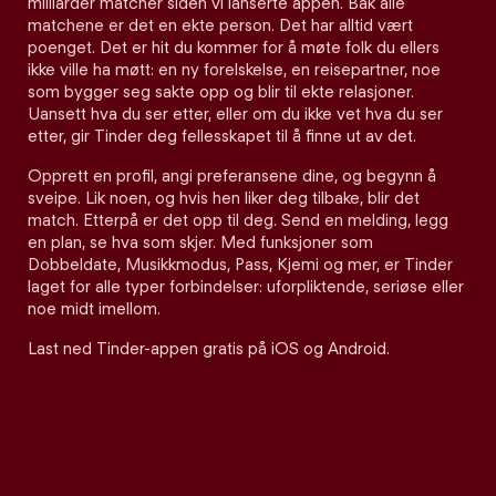
milliarder matcher siden vi lanserte appen. Bak alle
matchene er det en ekte person. Det har alltid vært
poenget. Det er hit du kommer for å møte folk du ellers
ikke ville ha møtt: en ny forelskelse, en reisepartner, noe
som bygger seg sakte opp og blir til ekte relasjoner.
Uansett hva du ser etter, eller om du ikke vet hva du ser
etter, gir Tinder deg fellesskapet til å finne ut av det.
Opprett en profil, angi preferansene dine, og begynn å
sveipe. Lik noen, og hvis hen liker deg tilbake, blir det
match. Etterpå er det opp til deg. Send en melding, legg
en plan, se hva som skjer. Med funksjoner som
Dobbeldate, Musikkmodus, Pass, Kjemi og mer, er Tinder
laget for alle typer forbindelser: uforpliktende, seriøse eller
noe midt imellom.
Last ned Tinder-appen gratis på iOS og Android.