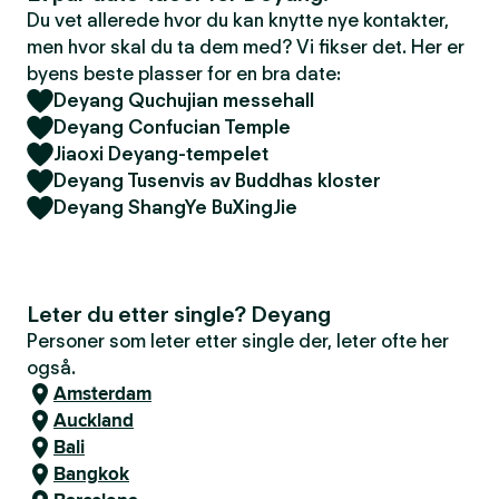
Du vet allerede hvor du kan knytte nye kontakter,
men hvor skal du ta dem med? Vi fikser det. Her er
byens beste plasser for en bra date:
Deyang Quchujian messehall
Deyang Confucian Temple
Jiaoxi Deyang-tempelet
Deyang Tusenvis av Buddhas kloster
Deyang ShangYe BuXingJie
Leter du etter single? Deyang
Personer som leter etter single der, leter ofte her
også.
Amsterdam
Auckland
Bali
Bangkok