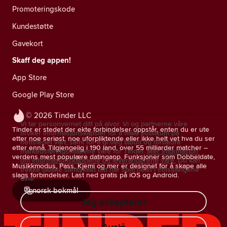
Promoteringskode
Kundestøtte
Gavekort
Skaff deg appen!
App Store
Google Play Store
© 2026 Tinder LLC
Vi tar personvernet ditt på alvor. Vi og partnerne våre
Tinder er stedet der ekte forbindelser oppstår, enten du er ute
bruker informasjonskapsler for å måle publikum på
etter noe seriøst, noe uforpliktende eller ikke helt vet hva du ser
nettstedet vårt, samt for å gi deg tilbud og forbedre
etter ennå. Tilgjengelig i 190 land, over 55 milliarder matcher –
markedsføringstiltakene våre for Tinder.
Mer informasjon
verdens mest populære datingapp. Funksjoner som Dobbeldate,
om informasjonskapslene og leverandørene våre.
Du kan
Musikkmodus, Pass, Kjemi og mer er designet for å skape alle
trekke tilbake samtykket ditt når som helst i innstillingene
slags forbindelser. Last ned gratis på iOS og Android.
dine.
norsk bokmål
Jeg aksepterer