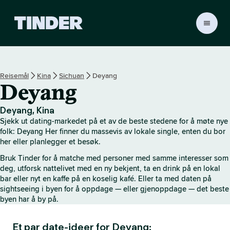
T
i
n
d
e
Reisemål
Kina
Sichuan
Deyang
r
Deyang
s
h
j
Deyang, Kina
e
Sjekk ut dating-markedet på et av de beste stedene for å møte nye
m
folk: Deyang Her finner du massevis av lokale single, enten du bor
m
her eller planlegger et besøk.
e
Bruk Tinder for å matche med personer med samme interesser som
s
deg, utforsk nattelivet med en ny bekjent, ta en drink på en lokal
i
bar eller nyt en kaffe på en koselig kafé. Eller ta med daten på
d
sightseeing i byen for å oppdage — eller gjenoppdage — det beste
e
byen har å by på.
Et par date-ideer for Deyang: