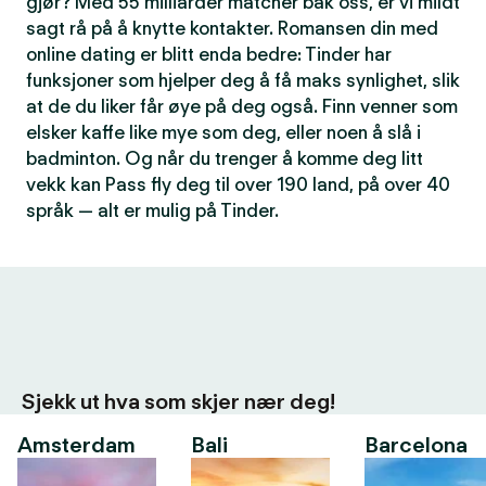
gjør? Med 55 milliarder matcher bak oss, er vi mildt
sagt rå på å knytte kontakter. Romansen din med
online dating er blitt enda bedre: Tinder har
funksjoner som hjelper deg å få maks synlighet, slik
at de du liker får øye på deg også. Finn venner som
elsker kaffe like mye som deg, eller noen å slå i
badminton. Og når du trenger å komme deg litt
vekk kan Pass fly deg til over 190 land, på over 40
språk — alt er mulig på Tinder.
Sjekk ut hva som skjer nær deg!
Amsterdam
Bali
Barcelona