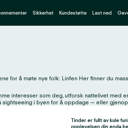
onnementer
Sikkerhet
Kundestøtte
Last ned
Gave
e for å møte nye folk: Linfen Her finner du masse
interesser som deg, utforsk nattelivet med en ny
på sightseeing i byen for å oppdage — eller gjen
Tinder er fullt av kule f
opplevelsen din enda b