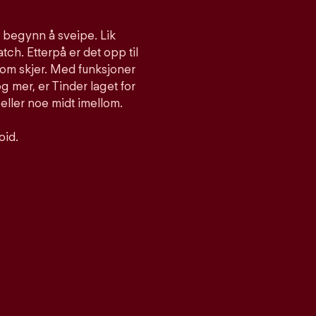
g begynn å sveipe. Lik
atch. Etterpå er det opp til
som skjer. Med funksjoner
 mer, er Tinder laget for
 eller noe midt imellom.
oid.