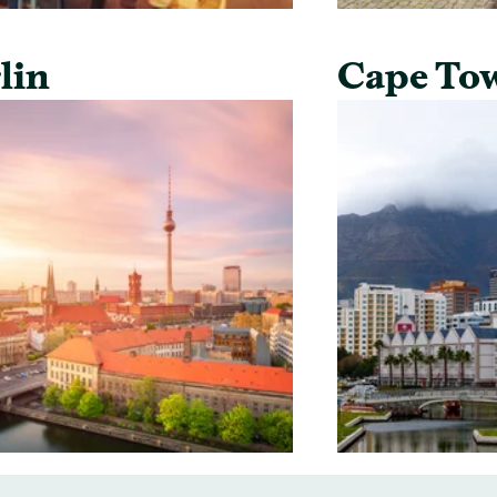
lin
Cape To