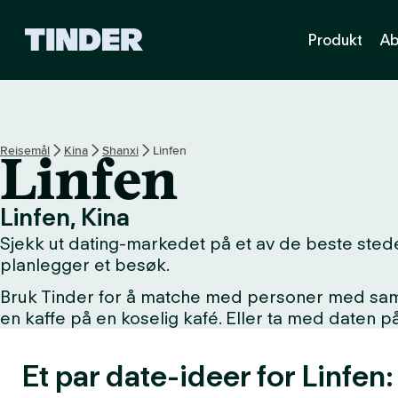
T
Produkt
Ab
i
n
d
e
r
s
Reisemål
Kina
Shanxi
Linfen
Linfen
h
j
e
Linfen, Kina
m
Sjekk ut dating-markedet på et av de beste steden
m
e
planlegger et besøk.
s
Bruk Tinder for å matche med personer med samme 
i
en kaffe på en koselig kafé. Eller ta med daten 
d
e
Et par date-ideer for Linfen: