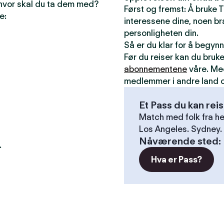
 hvor skal du ta dem med?
Først og fremst: Å bruke T
e:
interessene dine, noen bra
personligheten din.
Så er du klar for å begyn
Før du reiser kan du bruk
abonnementene
våre. Me
medlemmer i andre land o
Et Pass du kan rei
Match med folk fra he
n
Los Angeles. Sydney. 
Nåværende sted
:
.
Hva er Pass?