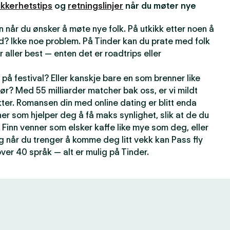
ikkerhetstips
og
retningslinjer
når du møter nye
 når du ønsker å møte nye folk. På utkikk etter noen å
d? Ikke noe problem. På Tinder kan du prate med folk
r aller best — enten det er roadtrips eller
på festival? Eller kanskje bare en som brenner like
ør? Med 55 milliarder matcher bak oss, er vi mildt
kter. Romansen din med online dating er blitt enda
er som hjelper deg å få maks synlighet, slik at de du
 Finn venner som elsker kaffe like mye som deg, eller
g når du trenger å komme deg litt vekk kan Pass fly
over 40 språk — alt er mulig på Tinder.