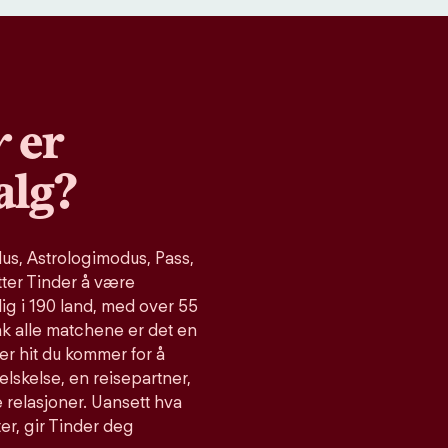
r
er
alg?
s, Astrologimodus, Pass,
tter Tinder å være
ig i 190 land, med over 55
ak alle matchene er det en
er hit du kommer for å
relskelse, en reisepartner,
 relasjoner. Uansett hva
ter, gir Tinder deg