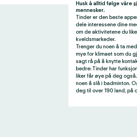
Husk å alltid følge våre
s
mennesker.
Tinder er den beste appen
dele interessene dine me
om de aktivitetene du like
kveldsmarkeder.
Trenger du noen å ta med 
mye for klimaet som du gj
sagt rå på å knytte konta
bedre: Tinder har funksjon
liker får øye på deg også.
noen å slå i badminton. O
deg til over 190 land, på 