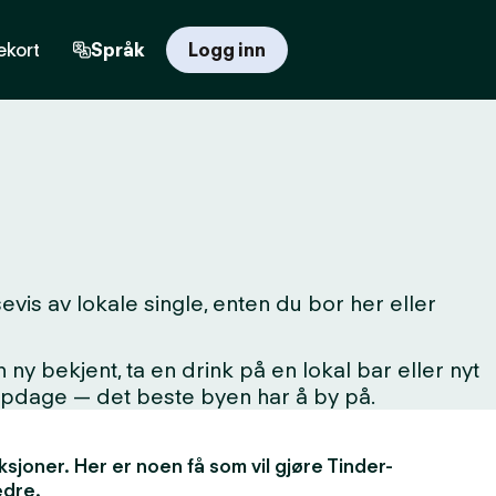
kort
Språk
Logg inn
vis av lokale single, enten du bor her eller
 bekjent, ta en drink på en lokal bar eller nyt
oppdage — det beste byen har å by på.
unksjoner. Her er noen få som vil gjøre Tinder-
edre.