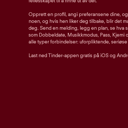
fellesskapet til å finne ut av det.
Opprett en profil, angi preferansene dine, o
noen, og hvis hen liker deg tilbake, blir det m
deg. Send en melding, legg en plan, se hva 
som Dobbeldate, Musikkmodus, Pass, Kjemi og
alle typer forbindelser: uforpliktende, seriøse
Last ned Tinder-appen gratis på iOS og Andr