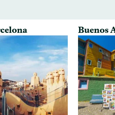
celona
Buenos A