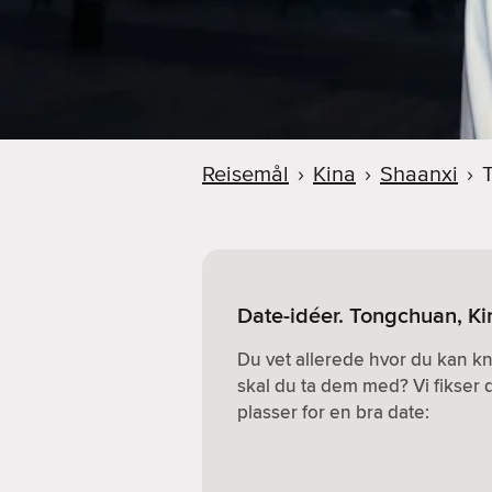
Reisemål
›
Kina
›
Shaanxi
›
Date-idéer. Tongchuan, Ki
Du vet allerede hvor du kan k
skal du ta dem med? Vi fikser 
plasser for en bra date: