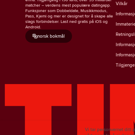
Vilkår
matcher – verdens mest populære datingapp.
Funksjoner som Dobbeldate, Musikkmodus,
Informasj
Pass, Kjemi og mer er designet for å skape alle
slags forbindelser. Last ned gratis på iOS og
Immaterie
Android.
Retningsl
norsk bokmål
Informas
Informas
Tilgjenge
Vi tar personvernet ditt 