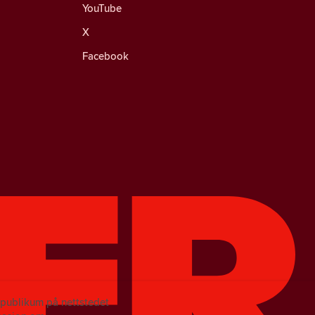
YouTube
X
Facebook
e publikum på nettstedet