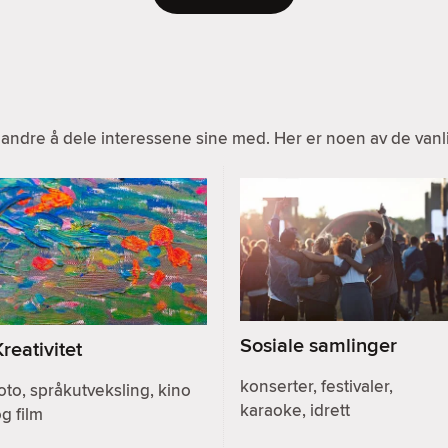
ndre å dele interessene sine med. Her er noen av de vanlig
Sosiale samlinger
Kreativitet
konserter, festivaler,
oto, språkutveksling, kino
karaoke, idrett
g film