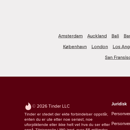
Amsterdam
Auckland
Bali
Ba
København
London
Los Ang
San Fransis
Juridisk
© 2026 Tinder LLC
Personve
Tinder er stedet der ekte forbindelser oppstår,
enten du er ute etter noe seriøst, noe
Personver
uforpliktende eller ikke helt vet hva du ser etter
ennå. Tilgjengelig i 190 land, over 55 milliarder