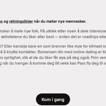
ps
og
retningslinjer
når du møter nye mennesker.
nsker å møte nye folk. På utkikk etter noen å dele interes
ktivitetene du liker aller best — enten det er roadtrips el
l? Eller kanskje bare en som brenner like mye for klimaet s
 på å knytte kontakter. Romansen din med online dating er bl
 synlighet, slik at de du liker får øye på deg også. Finn v
g når du trenger å komme deg litt vekk kan Pass fly deg til o
Kom i gang