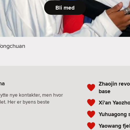
Bli med
Tongchuan
na
Zhaojin rev
base
nytte nye kontakter, men hvor
det. Her er byens beste
Xi'an Yaozh
Yuhuagong 
Yaowang fjel