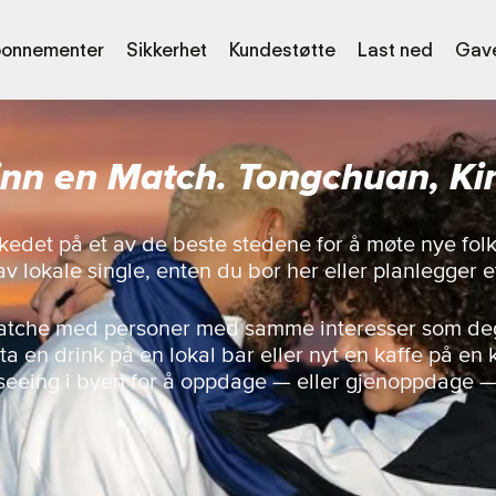
onnementer
Sikkerhet
Kundestøtte
Last ned
Gave
inn en Match. Tongchuan, Ki
kedet på et av de beste stedene for å møte nye fo
v lokale single, enten du bor her eller planlegger e
matche med personer med samme interesser som deg,
a en drink på en lokal bar eller nyt en kaffe på en k
seeing i byen for å oppdage — eller gjenoppdage 