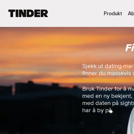
T
Produkt
Ab
i
n
d
e
F
r
s
h
j
Sjekk ut dating-mar
e
finner du massevis a
m
m
e
Bruk Tinder for å 
s
med en ny bekjent, t
i
med daten på sight
d
har å by på.
e