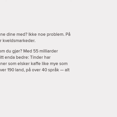
sene dine med? Ikke noe problem. På
ler kveldsmarkeder.
om du gjør? Med 55 milliarder
itt enda bedre: Tinder har
enner som elsker kaffe like mye som
ver 190 land, på over 40 språk — alt