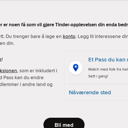
Her er noen få som vil gjøre Tinder-opplevelsen din enda bedr
ett. Du trenger bare å lage en
konto
. Legg til interessene d
en din.
Et Pass du kan 
e
!
Match med folk fra hel
nksjonen
, som er inkludert i
Sett i gang!
d Pass kan du endre
dlemmer i andre land og
Nåværende sted
Bli med