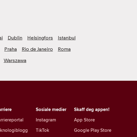
ai
Dublin
Helsingfors
Istanbul
Praha
Rio de Janeiro
Roma
Warszawa
rriere
Sosiale medier
Skaff deg appen!
rriereportal
Instagram
App Store
eknologiblogg
TikTok
Google Play Store