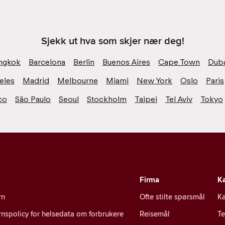
Sjekk ut hva som skjer nær deg!
ngkok
Barcelona
Berlin
Buenos Aires
Cape Town
Dub
eles
Madrid
Melbourne
Miami
New York
Oslo
Paris
co
São Paulo
Seoul
Stockholm
Taipei
Tel Aviv
Tokyo
Firma
Ka
rn
Ofte stilte spørsmål
Ka
nspolicy for helsedata om forbrukere
Reisemål
T