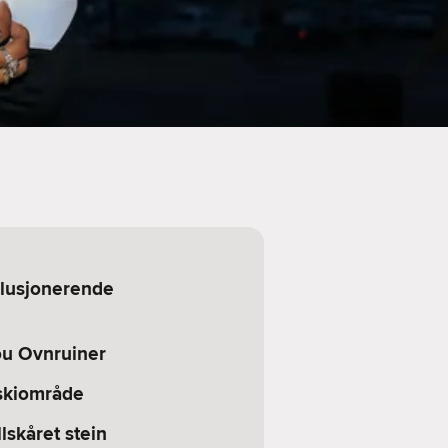
olusjonerende
ou Ovnruiner
skiområde
lskåret stein