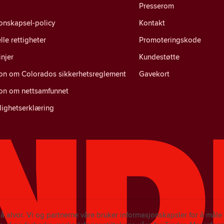
Presserom
onskapsel-policy
Kontakt
lle rettigheter
Promoteringskode
injer
Kundestøtte
jon om Colorados sikkerhetsreglement
Gavekort
jon om nettsamfunnet
lighetserklæring
på alvor. Vi og partnerne våre bruker informasjonskapsler for å mål