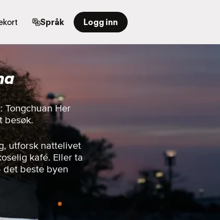
kort
Språk
Logg inn
na
lk: Tongchuan Her
t besøk.
 utforsk nattelivet
oselig kafé. Eller ta
— det beste byen