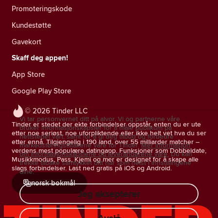
Promoteringskode
Kundestøtte
Gavekort
Skaff deg appen!
App Store
Google Play Store
© 2026 Tinder LLC
Vi tar personvernet ditt på alvor. Vi og partnerne våre
Tinder er stedet der ekte forbindelser oppstår, enten du er ute
bruker informasjonskapsler for å måle publikum på
etter noe seriøst, noe uforpliktende eller ikke helt vet hva du ser
nettstedet vårt, samt for å gi deg tilbud og forbedre
etter ennå. Tilgjengelig i 190 land, over 55 milliarder matcher –
markedsføringstiltakene våre for Tinder.
Mer informasjon
verdens mest populære datingapp. Funksjoner som Dobbeldate,
om informasjonskapslene og leverandørene våre.
Du kan
Musikkmodus, Pass, Kjemi og mer er designet for å skape alle
trekke tilbake samtykket ditt når som helst i innstillingene
slags forbindelser. Last ned gratis på iOS og Android.
dine.
norsk bokmål
Jeg aksepterer