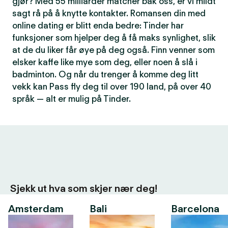
gjør? Med 55 milliarder matcher bak oss, er vi mildt
sagt rå på å knytte kontakter. Romansen din med
online dating er blitt enda bedre: Tinder har
funksjoner som hjelper deg å få maks synlighet, slik
at de du liker får øye på deg også. Finn venner som
elsker kaffe like mye som deg, eller noen å slå i
badminton. Og når du trenger å komme deg litt
vekk kan Pass fly deg til over 190 land, på over 40
språk — alt er mulig på Tinder.
Sjekk ut hva som skjer nær deg!
Amsterdam
Bali
Barcelona