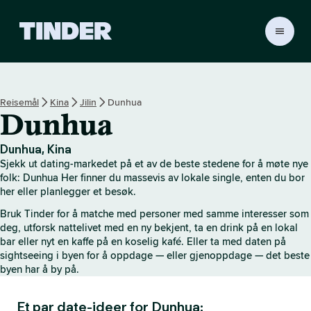
T
i
n
d
e
Reisemål
Kina
Jilin
Dunhua
r
Dunhua
s
h
j
Dunhua, Kina
e
Sjekk ut dating-markedet på et av de beste stedene for å møte nye
m
folk: Dunhua Her finner du massevis av lokale single, enten du bor
m
her eller planlegger et besøk.
e
Bruk Tinder for å matche med personer med samme interesser som
s
deg, utforsk nattelivet med en ny bekjent, ta en drink på en lokal
i
bar eller nyt en kaffe på en koselig kafé. Eller ta med daten på
d
sightseeing i byen for å oppdage — eller gjenoppdage — det beste
e
byen har å by på.
Et par date-ideer for Dunhua: