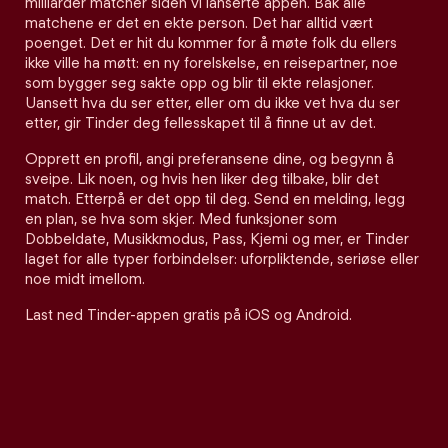
milliarder matcher siden vi lanserte appen. Bak alle
matchene er det en ekte person. Det har alltid vært
poenget. Det er hit du kommer for å møte folk du ellers
ikke ville ha møtt: en ny forelskelse, en reisepartner, noe
som bygger seg sakte opp og blir til ekte relasjoner.
Uansett hva du ser etter, eller om du ikke vet hva du ser
etter, gir Tinder deg fellesskapet til å finne ut av det.
Opprett en profil, angi preferansene dine, og begynn å
sveipe. Lik noen, og hvis hen liker deg tilbake, blir det
match. Etterpå er det opp til deg. Send en melding, legg
en plan, se hva som skjer. Med funksjoner som
Dobbeldate, Musikkmodus, Pass, Kjemi og mer, er Tinder
laget for alle typer forbindelser: uforpliktende, seriøse eller
noe midt imellom.
Last ned Tinder-appen gratis på iOS og Android.