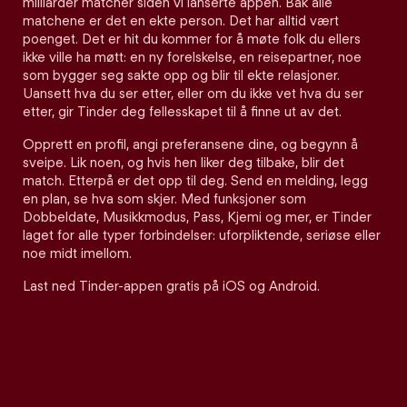
milliarder matcher siden vi lanserte appen. Bak alle
matchene er det en ekte person. Det har alltid vært
poenget. Det er hit du kommer for å møte folk du ellers
ikke ville ha møtt: en ny forelskelse, en reisepartner, noe
som bygger seg sakte opp og blir til ekte relasjoner.
Uansett hva du ser etter, eller om du ikke vet hva du ser
etter, gir Tinder deg fellesskapet til å finne ut av det.
Opprett en profil, angi preferansene dine, og begynn å
sveipe. Lik noen, og hvis hen liker deg tilbake, blir det
match. Etterpå er det opp til deg. Send en melding, legg
en plan, se hva som skjer. Med funksjoner som
Dobbeldate, Musikkmodus, Pass, Kjemi og mer, er Tinder
laget for alle typer forbindelser: uforpliktende, seriøse eller
noe midt imellom.
Last ned Tinder-appen gratis på iOS og Android.