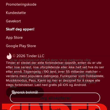
Promoteringskode
Kundestøtte
Gavekort
Skaff deg appen!
App Store
Google Play Store
© 2026 Tinder LLC
Vi tar personvernet ditt på alvor. Vi og partnerne våre
Tinder er stedet der ekte forbindelser oppstår, enten du er ute
bruker informasjonskapsler for å måle publikum på
etter noe seriøst, noe uforpliktende eller ikke helt vet hva du ser
nettstedet vårt, samt for å gi deg tilbud og forbedre
etter ennå. Tilgjengelig i 190 land, over 55 milliarder matcher –
markedsføringstiltakene våre for Tinder.
Mer informasjon
verdens mest populære datingapp. Funksjoner som Dobbeldate,
om informasjonskapslene og leverandørene våre.
Du kan
Musikkmodus, Pass, Kjemi og mer er designet for å skape alle
trekke tilbake samtykket ditt når som helst i innstillingene
slags forbindelser. Last ned gratis på iOS og Android.
dine.
norsk bokmål
Jeg aksepterer