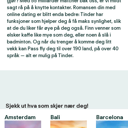
gjør? Med 55 milliarder matcher bak oss, er vi mildt
sagt rå på å knytte kontakter. Romansen din med
online dating er blitt enda bedre: Tinder har
funksjoner som hjelper deg å få maks synlighet, slik
at de du liker får øye på deg også. Finn venner som
elsker kaffe like mye som deg, eller noen å slå i
badminton. Og når du trenger å komme deg litt
vekk kan Pass fly deg til over 190 land, på over 40
språk — alt er mulig på Tinder.
Sjekk ut hva som skjer nær deg!
Amsterdam
Bali
Barcelona