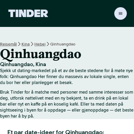
T
i
n
d
e
Reisemål
Kina
Hebei
Qinhuangdao
r
Qinhuangdao
s
h
j
Qinhuangdao, Kina
e
Sjekk ut dating-markedet på et av de beste stedene for å møte nye
m
folk: Qinhuangdao Her finner du massevis av lokale single, enten
m
du bor her eller planlegger et besøk.
e
Bruk Tinder for å matche med personer med samme interesser som
s
deg, utforsk nattelivet med en ny bekjent, ta en drink på en lokal
i
bar eller nyt en kaffe på en koselig kafé. Eller ta med daten på
d
sightseeing i byen for å oppdage — eller gjenoppdage — det beste
e
byen har å by på.
Et par date-ideer for Qinhuangdao: