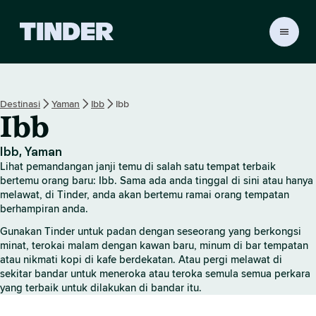
H
a
l
a
m
Destinasi
Yaman
Ibb
Ibb
a
Ibb
n
U
t
Ibb, Yaman
a
Lihat pemandangan janji temu di salah satu tempat terbaik
m
bertemu orang baru: Ibb. Sama ada anda tinggal di sini atau hanya
a
melawat, di Tinder, anda akan bertemu ramai orang tempatan
berhampiran anda.
T
i
Gunakan Tinder untuk padan dengan seseorang yang berkongsi
n
minat, terokai malam dengan kawan baru, minum di bar tempatan
d
atau nikmati kopi di kafe berdekatan. Atau pergi melawat di
e
sekitar bandar untuk meneroka atau teroka semula semua perkara
r
yang terbaik untuk dilakukan di bandar itu.