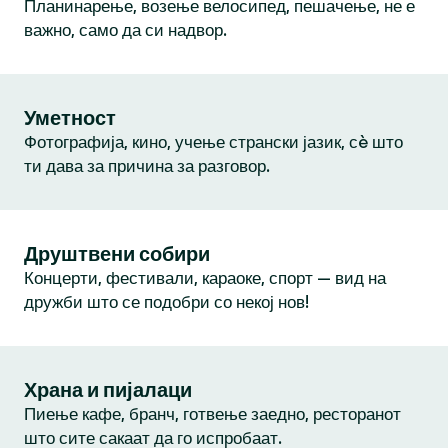
Планинарење, возење велосипед, пешачење, не е
важно, само да си надвор.
Уметност
Фотографија, кино, учење странски јазик, сè што
ти дава за причина за разговор.
Друштвени собири
Концерти, фестивали, караоке, спорт — вид на
дружби што се подобри со некој нов!
Храна и пијалаци
Пиење кафе, бранч, готвење заедно, ресторанот
што сите сакаат да го испробаат.