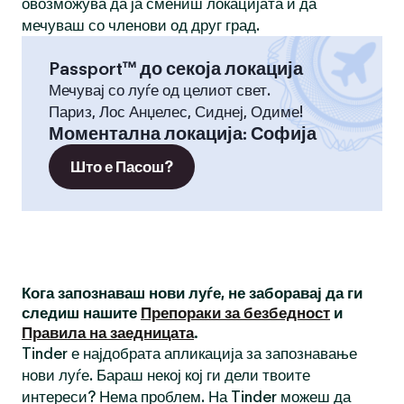
овозможува да ја смениш локацијата и да
мечуваш со членови од друг град.
Passport™ до секоја локација
Мечувај со луѓе од целиот свет.
Париз, Лос Анџелес, Сиднеј, Одиме!
Моментална локација
:
Софија
Што е Пасош?
Кога запознаваш нови луѓе, не заборавај да ги
следиш нашите
Препораки за безбедност
и
Правила на заедницата
.
Tinder е најдобрата апликација за запознавање
нови луѓе. Бараш некој кој ги дели твоите
интереси? Нема проблем. На Tinder можеш да