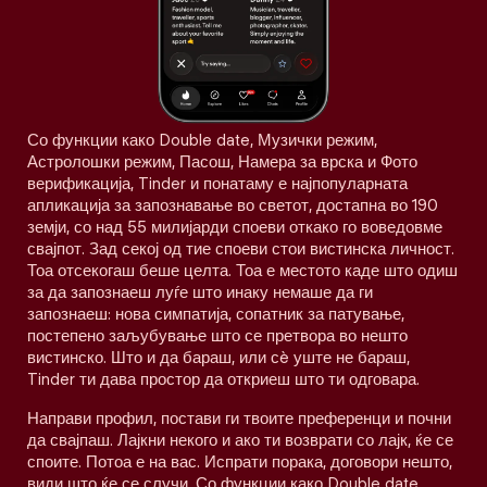
Со функции како Double date, Музички режим,
Астролошки режим, Пасош, Намера за врска и Фото
верификација, Tinder и понатаму е најпопуларната
апликација за запознавање во светот, достапна во 190
земји, со над 55 милијарди споеви откако го воведовме
свајпот. Зад секој од тие споеви стои вистинска личност.
Тоа отсекогаш беше целта. Тоа е местото каде што одиш
за да запознаеш луѓе што инаку немаше да ги
запознаеш: нова симпатија, сопатник за патување,
постепено заљубување што се претвора во нешто
вистинско. Што и да бараш, или сè уште не бараш,
Tinder ти дава простор да откриеш што ти одговара.
Направи профил, постави ги твоите преференци и почни
да свајпаш. Лајкни некого и ако ти возврати со лајк, ќе се
споите. Потоа е на вас. Испрати порака, договори нешто,
види што ќе се случи. Со функции како Double date,