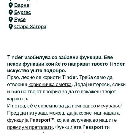
Варна
Бургас
Русе
Стара Загора
Tinder изобилува со забавни функции. Еве
некои функции кои ќе го направат твоето Tinder
искуство уште подобро.
Прво, лесно се користи Tinder. Треба само да
отвориш
корисничка сметка
. Додај интереси, слики
и био на твојот профил за да го покажеш твојот
карактер.
И потоа, сè е спремно за да почнеш со
мечување
!
Пред да патуваш, можеш да ја користиш нашата
функција Passport™
, која е вклучена во нашите
премиум претплати
. Функцијата Passport ти