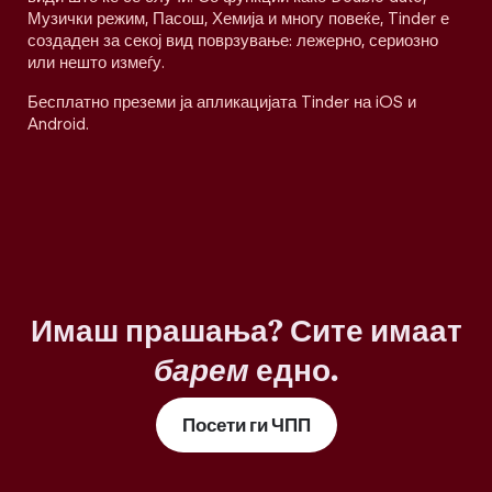
Музички режим, Пасош, Хемија и многу повеќе, Tinder е
создаден за секој вид поврзување: лежерно, сериозно
или нешто измеѓу.
Бесплатно преземи ја апликацијата Tinder на iOS и
Android.
Имаш прашања? Сите имаат
барем
едно.
Посети ги ЧПП