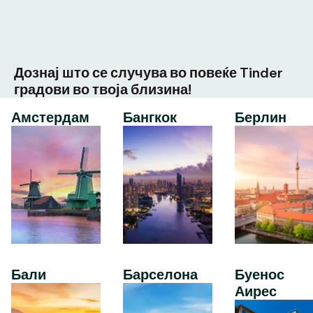
Дознај што се случува во повеќе Tinder
градови во твоја близина!
Амстердам
Бангкок
Берлин
Бали
Барселона
Буенос
Аирес