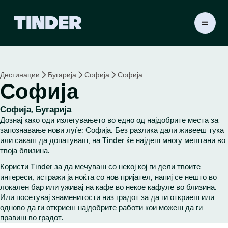
T
i
n
d
e
Дестинации
Бугарија
Софија
Софија
r
Софија
H
o
m
Софија, Бугарија
e
Дознај како оди излегувањето во едно од најдобрите места за
запознавање нови луѓе: Софија. Без разлика дали живееш тука
или сакаш да допатуваш, на Tinder ќе најдеш многу мештани во
твоја близина.
Користи Tinder за да мечуваш со некој кој ги дели твоите
интереси, истражи ја ноќта со нов пријател, напиј се нешто во
локален бар или уживај на кафе во некое кафуле во близина.
Или посетувај знаменитости низ градот за да ги откриеш или
одново да ги откриеш најдобрите работи кои можеш да ги
правиш во градот.