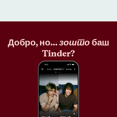
Добро, но…
зошто
баш
Tinder?