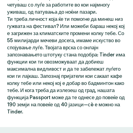
четуваш со луѓе за работите во кои најмногу
уживаш, од патувања до ноќни пазари.
Ти треба личност која ќе ти помогне да минеш низ
гужвата на фестивал? Или можеби бараш некој кој
е загрижен за климатските промени колку тебе. Со
55 милијарди мечеви досега, имаме искуство во
спојување луѓе. Твојата врска со онлајн
запознавањето штотуку стана подобра: Tinder има
функции кои ти овозможуваат да добиеш
максимална видливост и да те забележат луѓето
кои ги лајкаш. Запознај пријатели кои сакаат кафе
колку тебе или некој кој е добар во бадминтон како
тебе. И кога треба да излезеш од град, нашата
функција Passport може да те однесе до повеќе од
190 земји на повеќе од 40 јазици—сè е можно на
Tinder.