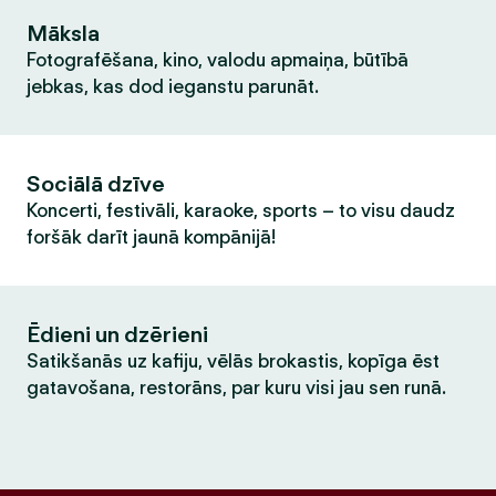
Māksla
Fotografēšana, kino, valodu apmaiņa, būtībā
jebkas, kas dod ieganstu parunāt.
Sociālā dzīve
Koncerti, festivāli, karaoke, sports – to visu daudz
foršāk darīt jaunā kompānijā!
Ēdieni un dzērieni
Satikšanās uz kafiju, vēlās brokastis, kopīga ēst
gatavošana, restorāns, par kuru visi jau sen runā.