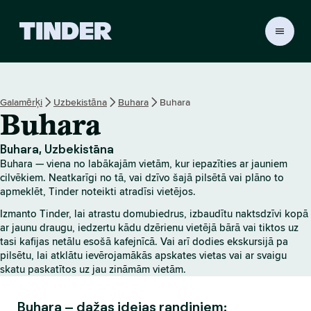
T
i
n
d
e
Galamērķi
Uzbekistāna
Buhara
Buhara
r
Buhara
s
ā
k
Buhara, Uzbekistāna
u
Buhara — viena no labākajām vietām, kur iepazīties ar jauniem
m
cilvēkiem. Neatkarīgi no tā, vai dzīvo šajā pilsētā vai plāno to
l
apmeklēt, Tinder noteikti atradīsi vietējos.
a
Izmanto Tinder, lai atrastu domubiedrus, izbaudītu naktsdzīvi kopā
p
ar jaunu draugu, iedzertu kādu dzērienu vietējā bārā vai tiktos uz
a
tasi kafijas netālu esošā kafejnīcā. Vai arī dodies ekskursijā pa
pilsētu, lai atklātu ievērojamākās apskates vietas vai ar svaigu
skatu paskatītos uz jau zināmām vietām.
Buhara – dažas idejas randiņiem: