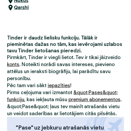
Nukus
Qarshi
Tinder ir daudz lielisku funkciju. Tālāk ir
pieminētas dažas no tām, kas ievērojami uzlabos
tavu Tinder lietošanas pieredzi.
Pirmkārt, Tinder ir viegli lietot. Tev ir tikai jāizveido
konts
. Noteikti norādi savas intereses, pievieno
attēlus un ieraksti biogrāfiju, lai parādītu savu
personību.
Pēc tam vari sākt
iepazīties
!
Pirms ceļojuma vari izmantot
&quot;Pases&quot;
funkciju
, kas iekļauta mūsu
premium abonementos
.
&quot;Pase&quot; ļaus tev mainīt atrašanās vietu
un veidot saderības ar lietotājiem citās pilsētās.
"Pase" uz jebkuru atrašanās vietu