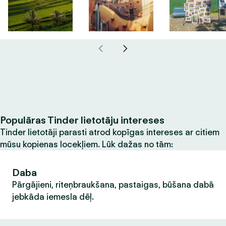
Populāras Tinder lietotāju intereses
Tinder lietotāji parasti atrod kopīgas intereses ar citiem
mūsu kopienas locekļiem. Lūk dažas no tām:
Daba
Pārgājieni, riteņbraukšana, pastaigas, būšana dabā
jebkāda iemesla dēļ.