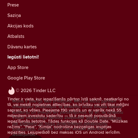
Prese
Saziņa
Akcijas kods
Atbalsts
Dāvanu kartes
Iegūsti lietotni!
App Store
Google Play Store
© 2026 Tinder LLC
Tinder ir vieta, kur iepazīšanās pārtop īstā saiknē, neatkarīgi no
Mums ir svarīgs tavs privātums. Mēs un mūsu partneri
tā, vai meklē nopietnas attiecības, ko brīvāku vai vēl tikai mēģini
izmantojam izsekotājus, lai analizētu mūsu tīmekļa vietnes
saprast, ko vēlies. Pieejama 190 valstīs un ar vairāk nekā 55
auditoriju un sniegtu tev piedāvājumus, kā arī, lai uzlabotu
miljardiem izveidotu saderību — tā ir pasaulē populārākā
Tinder mārketinga darbību efektivitāti.
Vairāk informācijas
iepazīšanās lietotne. Tādas funkcijas kā Double Date, "Mūzikas
par sīkfailiem un mūsu izmantotajiem pakalpojumu
režīms", "Pase", "Ķīmija" nodrošina bezgalīgas iespējas
sniedzējiem.
Jebkurā brīdī vari atsaukt piekrišanu
iepazīties. Lejupielādē bez maksas iOS un Android ierīcēm.
iestatījumos.