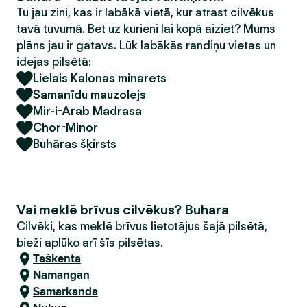
Tu jau zini, kas ir labākā vietā, kur atrast cilvēkus
tavā tuvumā. Bet uz kurieni lai kopā aiziet? Mums
plāns jau ir gatavs. Lūk labākās randiņu vietas un
idejas pilsētā:
Lielais Kalonas minarets
Samanīdu mauzolejs
Mir-i-Arab Madrasa
Chor-Minor
Buhāras šķirsts
Vai meklē brīvus cilvēkus? Buhara
Cilvēki, kas meklē brīvus lietotājus šajā pilsētā,
bieži aplūko arī šīs pilsētas.
Taškenta
Namangan
Samarkanda