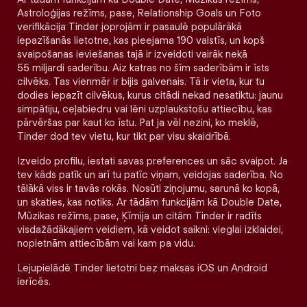
Astroloģijas režīms, pase, Relationship Goals un Foto
verifikācija Tinder joprojām ir pasaulē populārākā
iepazīšanās lietotne, kas pieejama 190 valstīs, un kopš
svaipošanas ieviešanas tajā ir izveidoti vairāk nekā
55 miljardi saderību. Aiz katras no šīm saderībām ir īsts
cilvēks. Tas vienmēr ir bijis galvenais. Tā ir vieta, kur tu
dodies iepazīt cilvēkus, kurus citādi nekad nesatiktu: jaunu
simpātiju, ceļabiedru vai lēni uzplaukstošu attiecību, kas
pārvēršas par kaut ko īstu. Pat ja vēl nezini, ko meklē,
Tinder dod tev vietu, kur tikt par visu skaidrībā.
Izveido profilu, iestati savas preferences un sāc svaipot. Ja
tev kāds patīk un arī tu patīc viņam, veidojas saderība. No
tālākā viss ir tavās rokās. Nosūti ziņojumu, sarunā ko kopā,
un skaties, kas notiks. Ar tādām funkcijām kā Double Date,
Mūzikas režīms, pase, Ķīmija un citām Tinder ir radīts
visdažādākajiem veidiem, kā veidot saikni: vieglai izklaidei,
nopietnām attiecībām vai kam pa vidu.
Lejupielādē Tinder lietotni bez maksas iOS un Android
ierīcēs.