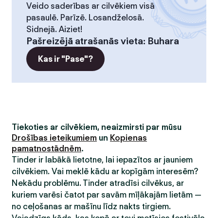
Veido saderības ar cilvēkiem visā
pasaulē. Parīzē. Losandželosā.
Sidnejā. Aiziet!
Pašreizējā atrašanās vieta
:
Buhara
Kas ir "Pase"?
Tiekoties ar cilvēkiem, neaizmirsti par mūsu
Drošības ieteikumiem
un
Kopienas
pamatnostādnēm
.
Tinder ir labākā lietotne, lai iepazītos ar jauniem
cilvēkiem. Vai meklē kādu ar kopīgām interesēm?
Nekādu problēmu. Tinder atradīsi cilvēkus, ar
kuriem varēsi čatot par savām mīļākajām lietām —
no ceļošanas ar mašīnu līdz nakts tirgiem.