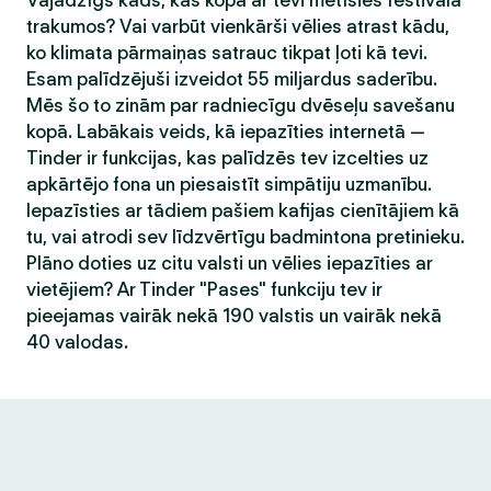
Vajadzīgs kāds, kas kopā ar tevi metīsies festivāla
trakumos? Vai varbūt vienkārši vēlies atrast kādu,
ko klimata pārmaiņas satrauc tikpat ļoti kā tevi.
Esam palīdzējuši izveidot 55 miljardus saderību.
Mēs šo to zinām par radniecīgu dvēseļu savešanu
kopā. Labākais veids, kā iepazīties internetā —
Tinder ir funkcijas, kas palīdzēs tev izcelties uz
apkārtējo fona un piesaistīt simpātiju uzmanību.
Iepazīsties ar tādiem pašiem kafijas cienītājiem kā
tu, vai atrodi sev līdzvērtīgu badmintona pretinieku.
Plāno doties uz citu valsti un vēlies iepazīties ar
vietējiem? Ar Tinder "Pases" funkciju tev ir
pieejamas vairāk nekā 190 valstis un vairāk nekā
40 valodas.