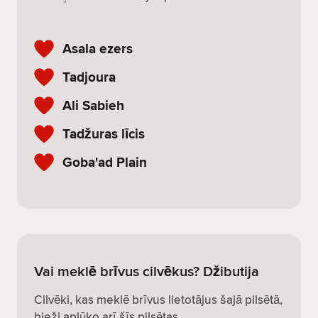
Asala ezers
Tadjoura
Ali Sabieh
Tadžuras līcis
Goba'ad Plain
Vai meklē brīvus cilvēkus? Džibutija
Cilvēki, kas meklē brīvus lietotājus šajā pilsētā,
bieži aplūko arī šīs pilsētas.