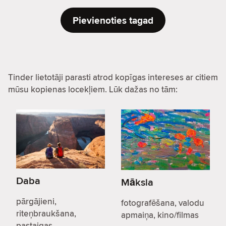
Pievienoties tagad
Tinder lietotāji parasti atrod kopīgas intereses ar citiem
mūsu kopienas locekļiem. Lūk dažas no tām:
Daba
Māksla
pārgājieni,
fotografēšana, valodu
riteņbraukšana,
apmaiņa, kino/filmas
pastaigas