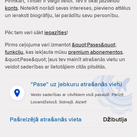
Pirmkārt, Tinder ir viegli lietot. Tev ir tikai jāizveido
konts
. Noteikti norādi savas intereses, pievieno attēlus
un ieraksti biogrāfiju, lai parādītu savu personību.
Pēc tam vari sākt
iepazīties
!
Pirms ceļojuma vari izmantot
&quot;Pases&quot;
funkciju
, kas iekļauta mūsu
premium abonementos
.
&quot;Pase&quot; ļaus tev mainīt atrašanās vietu un
veidot saderības ar lietotājiem citās pilsētās.
"Pase" uz jebkuru atrašanās vietu
Veido saderības ar cilvēkiem visā pasaulē. Parīzē.
Losandželosā. Sidnejā. Aiziet!
Pašreizējā atrašanās vieta
Džibutija