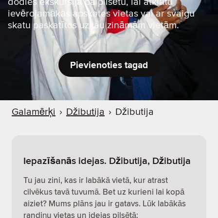
dodies ekskursijā pa pilsētu, lai atklātu
ievērojamākās apskates vietas vai ar svaigu
skatu paskatītos uz jau zināmām vietām.
Pievienoties tagad
Galamērķi
›
Džibutija
›
Džibutija
Iepazīšanās idejas. Džibutija, Džibutija
Tu jau zini, kas ir labākā vietā, kur atrast
cilvēkus tavā tuvumā. Bet uz kurieni lai kopā
aiziet? Mums plāns jau ir gatavs. Lūk labākās
randiņu vietas un idejas pilsētā: