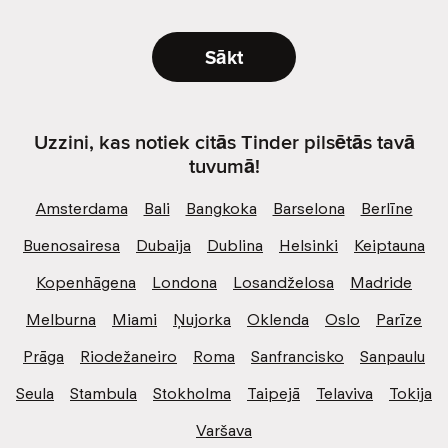
Sākt
Uzzini, kas notiek citās Tinder pilsētās tavā
tuvumā!
Amsterdama
Bali
Bangkoka
Barselona
Berlīne
Buenosairesa
Dubaija
Dublina
Helsinki
Keiptauna
Kopenhāgena
Londona
Losandželosa
Madride
Melburna
Miami
Ņujorka
Oklenda
Oslo
Parīze
Prāga
Riodežaneiro
Roma
Sanfrancisko
Sanpaulu
Seula
Stambula
Stokholma
Taipejā
Telaviva
Tokija
Varšava