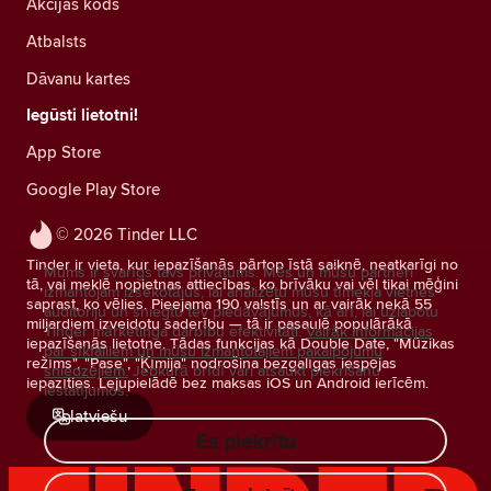
Akcijas kods
Atbalsts
Dāvanu kartes
Iegūsti lietotni!
App Store
Google Play Store
© 2026 Tinder LLC
Tinder ir vieta, kur iepazīšanās pārtop īstā saiknē, neatkarīgi no
Mums ir svarīgs tavs privātums. Mēs un mūsu partneri
tā, vai meklē nopietnas attiecības, ko brīvāku vai vēl tikai mēģini
izmantojam izsekotājus, lai analizētu mūsu tīmekļa vietnes
saprast, ko vēlies. Pieejama 190 valstīs un ar vairāk nekā 55
auditoriju un sniegtu tev piedāvājumus, kā arī, lai uzlabotu
miljardiem izveidotu saderību — tā ir pasaulē populārākā
Tinder mārketinga darbību efektivitāti.
Vairāk informācijas
iepazīšanās lietotne. Tādas funkcijas kā Double Date, "Mūzikas
par sīkfailiem un mūsu izmantotajiem pakalpojumu
režīms", "Pase", "Ķīmija" nodrošina bezgalīgas iespējas
sniedzējiem.
Jebkurā brīdī vari atsaukt piekrišanu
iepazīties. Lejupielādē bez maksas iOS un Android ierīcēm.
iestatījumos.
latviešu
Es piekrītu