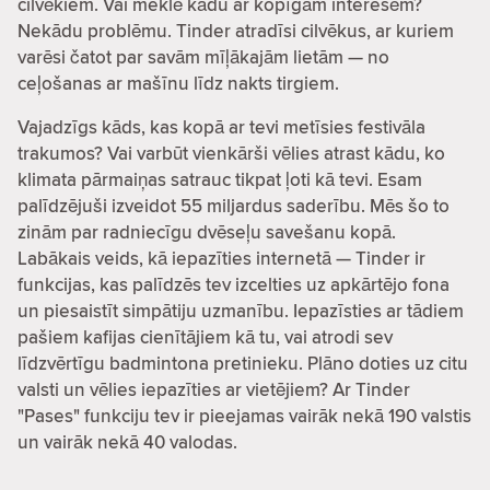
cilvēkiem. Vai meklē kādu ar kopīgām interesēm?
Nekādu problēmu. Tinder atradīsi cilvēkus, ar kuriem
varēsi čatot par savām mīļākajām lietām — no
ceļošanas ar mašīnu līdz nakts tirgiem.
Vajadzīgs kāds, kas kopā ar tevi metīsies festivāla
trakumos? Vai varbūt vienkārši vēlies atrast kādu, ko
klimata pārmaiņas satrauc tikpat ļoti kā tevi. Esam
palīdzējuši izveidot 55 miljardus saderību. Mēs šo to
zinām par radniecīgu dvēseļu savešanu kopā.
Labākais veids, kā iepazīties internetā — Tinder ir
funkcijas, kas palīdzēs tev izcelties uz apkārtējo fona
un piesaistīt simpātiju uzmanību. Iepazīsties ar tādiem
pašiem kafijas cienītājiem kā tu, vai atrodi sev
līdzvērtīgu badmintona pretinieku. Plāno doties uz citu
valsti un vēlies iepazīties ar vietējiem? Ar Tinder
"Pases" funkciju tev ir pieejamas vairāk nekā 190 valstis
un vairāk nekā 40 valodas.