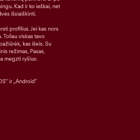
ingu. Kad ir ko ieškai, net
vės išsiaiškinti.
sti profilius. Jei kas nors
a. Toliau viskas tavo
pažiūrėk, kas išeis. Su
nis režimas, Pasas,
a megzti ryšius:
S“ ir „Android“