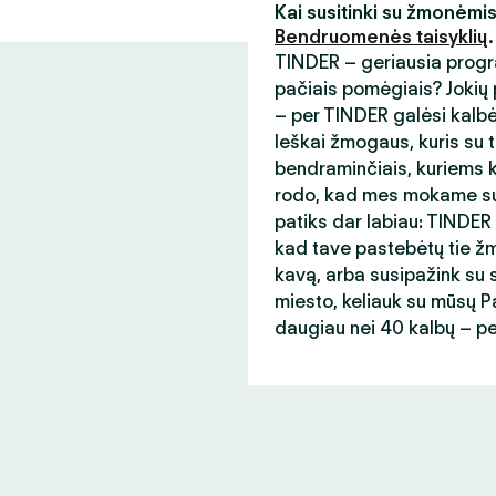
Kai susitinki su žmonėmi
Bendruomenės taisyklių
.
TINDER – geriausia progr
pačiais pomėgiais? Jokių p
– per TINDER galėsi kalb
Ieškai žmogaus, kuris su t
bendraminčiais, kuriems ka
rodo, kad mes mokame sup
patiks dar labiau: TINDER
kad tave pastebėtų tie žmo
kavą, arba susipažink su s
miesto, keliauk su mūsų Paso
daugiau nei 40 kalbų – p