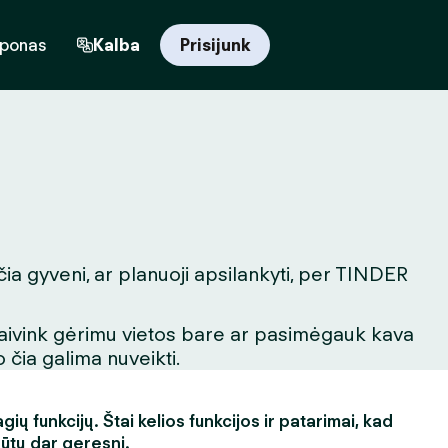
uponas
Kalba
Prisijunk
čia gyveni, ar planuoji apsilankyti, per TINDER
igaivink gėrimu vietos bare ar pasimėgauk kava
 čia galima nuveikti.
ų funkcijų. Štai kelios funkcijos ir patarimai, kad
būtų dar geresni.