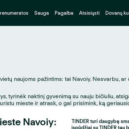
renumeratos
Sauga
Pagalba
Atsisiųsti
Dovanų k
 vietų naujoms pažintims: tai Navoiy. Nesvarbu, ar 
, tyrinėk naktinį gyvenimą su nauju bičiuliu, ats
stu mieste ir atrask, o gal prisimink, ką geriausio
ieste Navoiy:
TINDER turi daugybę smagi
įspūdžiai su TINDER tau 