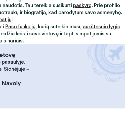
 naudotis. Tau tereikia susikurti
paskyrą
. Prie profilio
uotraukų ir biografiją, kad parodytum savo asmenybę.
patijų
!
oti
Paso funkciją
, kurią suteikia mūsų
aukštesnio lygio
leidžia keisti savo vietovę ir tapti simpatijomis su
is nariais.
ietovę
 pasaulyje.
, Sidnėjuje –
:
Navoiy