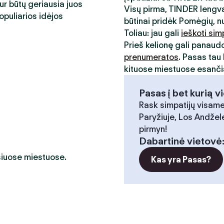
kur būtų geriausia juos
Visų pirma, TINDER lengva
opuliarios idėjos
būtinai pridėk Pomėgių, n
Toliau: jau gali
ieškoti sim
Prieš kelionę gali panaud
prenumeratos
. Pasas tau 
kituose miestuose esančia
Pasas į bet kurią v
Rask simpatijų visame
Paryžiuje, Los Andžele
pirmyn!
Dabartinė vietovė
 šiuose miestuose.
Kas yra Pasas?