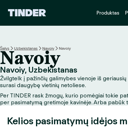
T
Produktas
P
I
N
D
E
R
p
Šalys
Uzbekistanas
Navoiy
Navoiy
Navoiy
a
g
r
Navoiy, Uzbekistanas
i
Žvilgtelk į pažinčių galimybes vienoje iš geriausių
n
d
surasi daugybę vietinių netoliese.
i
Per TINDER rask žmogų, kurio pomėgiai tokie patys
n
per pasimatymą gretimoje kavinėje. Arba pabūk turi
i
s
Kelios pasimatymų idėjos m