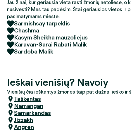
Jau žinai, kur geriausia vieta rasti žmonių netoliese, o 
nusivesti? Mes tau padėsim. Štai geriausios vietos ir p
pasimatymams mieste:
Sarmishsay tarpeklis
Chashma
Kasym Sheikha mauzoliejus
Karavan-Sarai Rabati Malik
Sardoba Malik
Ieškai vienišių? Navoiy
Vienišių čia ieškantys žmonės taip pat dažnai ieško ir
Taškentas
Namangan
Samarkandas
Jizzakh
Angren