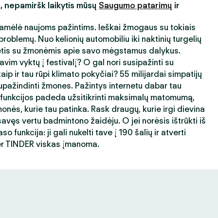
s, nepamiršk laikytis mūsų
Saugumo patarimų
ir
amėlė naujoms pažintims. Ieškai žmogaus su tokiais
roblemų. Nuo kelionių automobiliu iki naktinių turgelių
ėtis su žmonėmis apie savo mėgstamus dalykus.
avim vyktų į festivalį? O gal nori susipažinti su
ip ir tau rūpi klimato pokyčiai? 55 milijardai simpatijų
ažindinti žmones. Pažintys internetu dabar tau
 funkcijos padeda užsitikrinti maksimalų matomumą,
nės, kurie tau patinka. Rask draugų, kurie irgi dievina
avęs vertu badmintono žaidėju. O jei norėsis ištrūkti iš
 funkcija: ji gali nukelti tave į 190 šalių ir atverti
er TINDER viskas įmanoma.