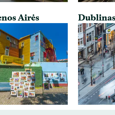
nos Airės
Dublina