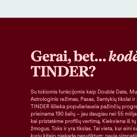
Gerai, bet…
kodė
TINDER?
Su tokiomis funkcijomis kaip Double Date, Muz
Astrologinis režimas, Pasas, Santykių tikslai ir
TINDER išlieka populiariausia pažinčių progr
prieinama 190 šalių – jau daugiau nei 55 milija
kai pristatėme profilių vertimą. Kiekviena iš tų
žmogus. Toks ir yra tikslas. Tai vieta, kur eini
kurių kitaip niekada nesutiktum: nauja simpatij