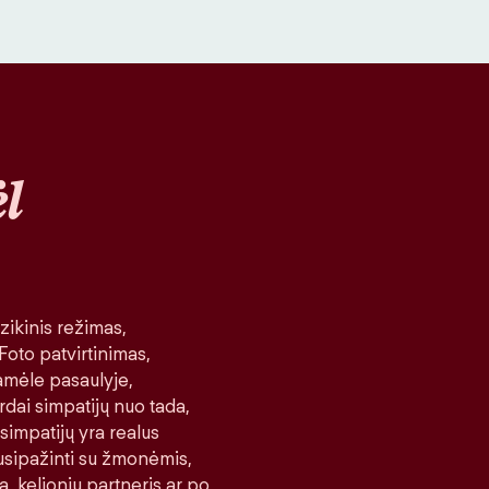
l
ikinis režimas,
 Foto patvirtinimas,
amėle pasaulyje,
rdai simpatijų nuo tada,
 simpatijų yra realus
 susipažinti su žmonėmis,
a, kelionių partneris ar po