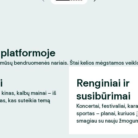
platformoje
 mūsų bendruomenės nariais. Štai kelios mėgstamos veikl
i
Renginiai ir
susibūrimai
 kinas, kalbų mainai – iš
as, kas suteikia temą
Koncertai, festivaliai, kar
sportas – planai, kuriuos 
smagiau su nauju žmogum