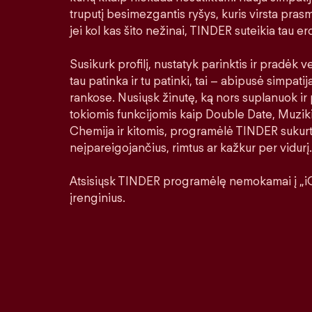
truputį besimezgantis ryšys, kuris virsta prasm
jei kol kas šito nežinai, TINDER suteikia tau erd
Susikurk profilį, nustatyk parinktis ir pradėk ver
tau patinka ir tu patinki, tai – abipusė simpatij
rankose. Nusiųsk žinutę, ką nors suplanuok ir 
tokiomis funkcijomis kaip Double Date, Muziki
Chemija ir kitomis, programėlė TINDER sukurt
neįpareigojančius, rimtus ar kažkur per vidurį.
Atsisiųsk TINDER programėlę nemokamai į „iO
įrenginius.