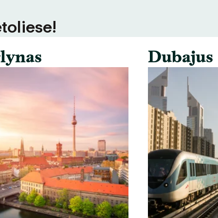
toliese!
lynas
Dubajus