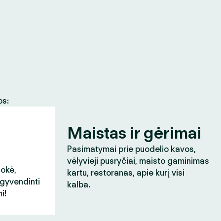
os:
Maistas ir gėrimai
Pasimatymai prie puodelio kavos,
vėlyvieji pusryčiai, maisto gaminimas
aokė,
kartu, restoranas, apie kurį visi
įgyvendinti
kalba.
i!