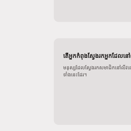
តើអ្នកកំពុងស្វែងរកអ្នកដែលនៅលី
មនុស្សដែលស្វែងរកសមាជិកនៅលីវនៅទ
ទាំងនេះដែរ។