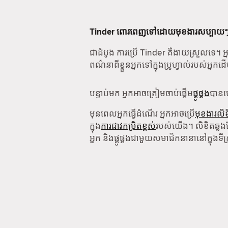
Tinder ពោរពេញទៅដោយមុខងារសប្បាយៗ។ ទ
ជាដំបូង ការប្រើ Tinder គឺងាយស្រួលទេ។ អ្នក
ពណ៌នាពីខ្លួនអ្នកទៅក្នុងប្រូហ្វាល់របស់អ្នក
បន្ទាប់មក អ្នកអាចត្រៀមចាប់ផ្តើម
ផ្គូផ្គង
បាន
មុនពេលអ្នកធ្វើដំណើរ អ្នកអាចប្រើ
មុខងារលិខ
ក្នុង
ការជាវកម្រិតខ្ពស់
របស់យើង។ លិខិតឆ្លងដែន
អ្នក និងផ្គូផ្គងជាមួយសមាជិកនានានៅក្នុងទី