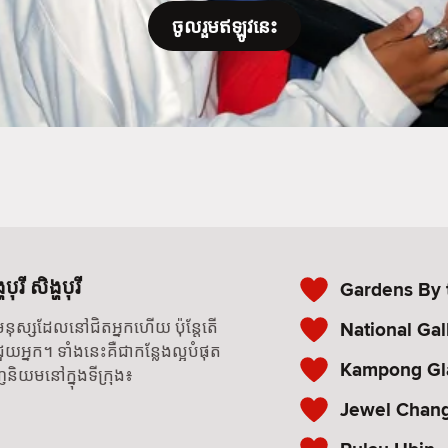
ចូលរួមឥឡូវនេះ
រី សិង្ហបុរី
Gardens By 
រកមនុស្សដែលនៅជិតអ្នកហើយ ប៉ុន្តែតើ
National Gal
យអ្នក។ ទាំងនេះគឺជាកន្លែងល្អបំផុត
Kampong G
និយមនៅក្នុងទីក្រុង៖
Jewel Chang