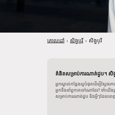
គោលដៅ
›
សិង្ហបុរី
›
សិង្ហបុរី
គំនិតសម្រាប់ការណាត់ជួប។ សិង្ហបុ
អ្នកស្គាល់កន្លែងល្អបំផុតដើម្បីស្វែង
អ្នកនឹងនាំពួកគេទៅណាដែរ? ចាំយើងជួ
សម្រាប់ការណាត់ជួប និងអ្វីៗដែលពេញ