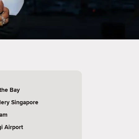
the Bay
lery Singapore
lam
i Airport