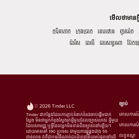
មើលថាមានអ្វ
កូប៉ិនហាក
ក្រុងប្រាក
ខេបថោន
ញូវយ៉ក
ប៉ារីស
បាលី
បាសេឡូណា
ប៊ែកឡ
ច្បាប់
© 2026 Tinder LLC
គោលការណ
Tinder ជាកន្លែងដែលការភ្ជាប់ទំនាក់ទំនងចាប់ផ្តើមជាក់
ស្តែង មិនថាអ្នកកំពុងស្វែងរកអ្វីមួយដែលច្បាស់លាស់ អ្វីមួយ
គោលការណ៍ឯ
ដែលសាមញ្ញ ឬអ្វីដែលអ្នកមិនទាន់ដឹងច្បាស់នៅឡើយ។
ដោយមាននៅ 190 ប្រទេស ជាមួយការផ្គូផ្គងជាង 55
លក្ខខណ្ឌ
ពាន់លាន វាគឺជាកម្មវិធីណាត់ជួបដ៏ពេញនិយមបំផុតនៅលើ