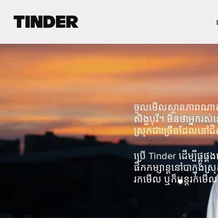
ទំ
ព័
រ
ដើ
ម
T
i
n
d
ចូលមើលស្ថានភាពណាត់ជ
e
សិង្ហបុរី។ មិនថាអ្នករ
r
ស្រុកជាច្រើនដែលនៅជិ
ប្រើ Tinder ដើម្បីផ្គ
ផឹកកម្សាន្តនៅបាក្នុង
រកមើល ឬក៏បន្តរកមើលអ្វ