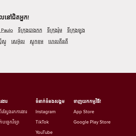
ែលនៅជិតអ្នក!
o Paulo
ទីក្រុងបាងកក
ទីក្រុងរ៉ូម
ទីក្រុងឡុង
​ស្កូ
សេអ៊ូល
ស្តុកខុម
ហេលគីនគី
រងារ
ទំនាក់ទំនងសង្គម
ទាញយកកម្មវិធី!
ព័រស្វែងរកការងារ
Instagram
App Store
លក់បច្ចេកវិទ្យា
TikTok
Google Play Store
YouTube