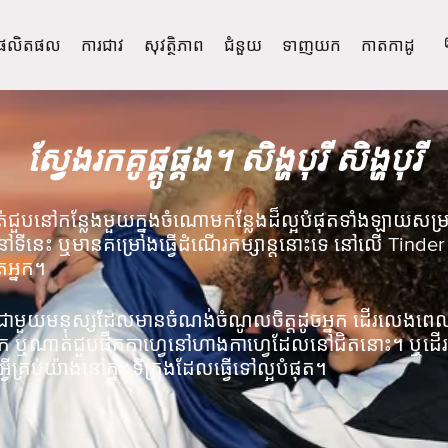
ផលិតផល
ការជាវ
សុវត្ថិភាព
ជំនួយ
ទាញយក
កាតកាដូ
ស្វែងរកគូផ្គូផ្គង។ សិង្ហបុរី សិង្ហបុរី
ួបនៅកន្លែងមួយក្នុងចំណោមកន្លែងដ៏ល្អបំផុតទាំងឡាយសម្រាប
ស់នៅទីនេះ ឬមានគម្រោងធ្វើដំណើរកម្សាន្តនោះទេ នៅលើ Tinder 
តអ្នក។
ូផ្គងជាមួយមនុស្សដែលមានចំណង់ចំណូលចិត្តដូចអ្នក ដើរលេងពេលយប
ស្រុក ឬណាត់ជួបផឹកកាហ្វេនៅហាងកាហ្វេដែលនៅជិតនោះ។ ឬដើរលេង
ីគ្រប់យ៉ាងនៅក្នុងទីក្រុងដែលធ្វើទៅល្អបំផុត។