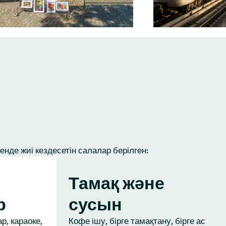
нде жиі кездесетін салалар берілген:
Тамақ және
р
сусын
р, караоке,
Кофе ішу, бірге тамақтану, бірге ас