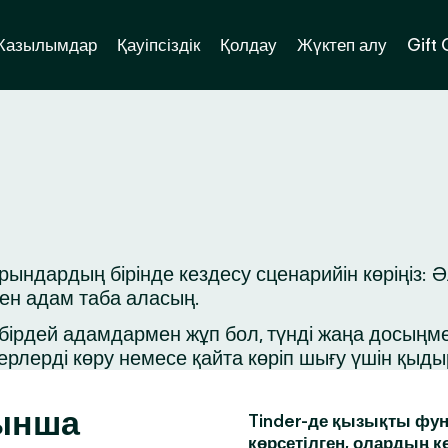
Жазылымдар
Қауіпсіздік
Қолдау
Жүктеп алу
Gift
ндардың бірінде кездесу сценарийін көріңіз: Ә
ген адам таба аласың.
ірдей адамдармен жұп бол, түнді жаңа досыңмен 
ерлерді көру немесе қайта көріп шығу үшін қыд
ынша
Tinder-де қызықты фун
көрсетілген, олардың к