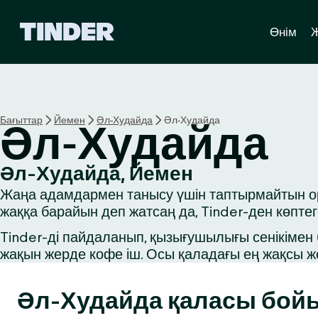
T
Өнім
i
n
d
e
r
H
Бағыттар
Йемен
Әл-Худайда
Әл-Худайда
Әл-Худайда
o
m
e
Әл-Худайда, Йемен
Жаңа адамдармен танысу үшін таптырмайтын оры
жаққа барайын деп жатсаң да, Tinder-ден көпте
Tinder-ді пайдаланып, қызығушылығы сенікімен б
жақын жерде кофе іш. Осы қаладағы ең жақсы ж
Әл-Худайда қаласы бой