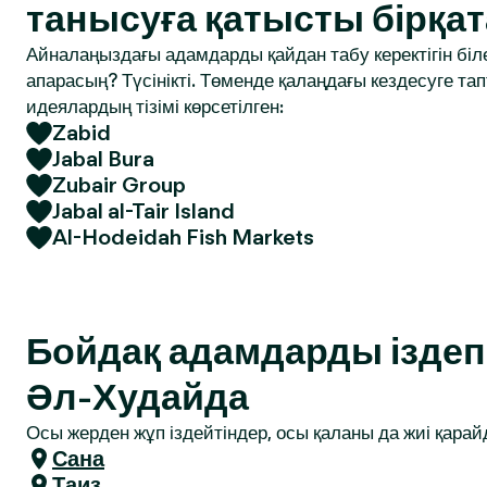
танысуға қатысты бірқат
Айналаңыздағы адамдарды қайдан табу керектігін біле
апарасың? Түсінікті. Төменде қалаңдағы кездесуге т
идеялардың тізімі көрсетілген:
Zabid
Jabal Bura
Zubair Group
Jabal al-Tair Island
Al-Hodeidah Fish Markets
Бойдақ адамдарды іздеп 
Әл-Худайда
Осы жерден жұп іздейтіндер, осы қаланы да жиі қарай
Сана
Таиз