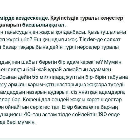
ірде кездескенде,
Қауіпсіздік туралы кеңестер
даларын
басшылыққа ал.
ен танысудың ең жақсы қолданбасы. Қызығушылығы
деп жүрсің бе? Еш қиындығы жоқ. Tinder-де саяхат
і базар тақырыбына дейін түрлі нәрселер туралы
дық пен шабыт беретін бір адам керек пе? Мүмкін
 сен сияқты бей-жай қарай алмайтын адаммен
 Осыған дейін 55 миллиард жұптың бір-бірін табуына
десу арқылы қарым-қатынастарыңыз жақсара түседі:
амдардың назарын аударып, сіз ұнатқан адамдарға
ялар бар. Кофені дәл сендей жақсы көретін достар
 ойнайтын серіктес тап. Егер басқа елге барғың
функциясы 40-тан астам тілде сөйлейтін 190 елде
де бәрі мүмкін.