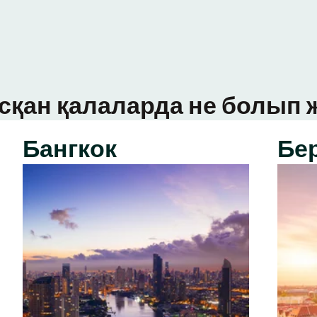
сқан қалаларда не болып ж
Бангкок
Бе