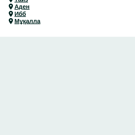
Аден
Ибб
Мұқалла