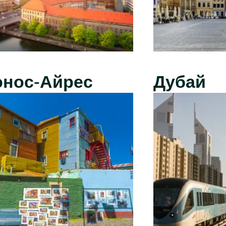
энос-Айрес
Дубай