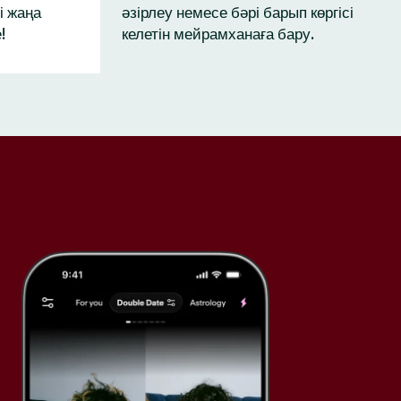
і жаңа
әзірлеу немесе бәрі барып көргісі
!
келетін мейрамханаға бару.