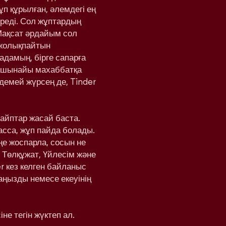
ұп құрылған, әлемдегі ең
реді. Сол жұптардың
Мақсат әрдайым сол
 жолықпайтын
адамың, бірге сапарға
а шынайы махаббатқа
здемей жүрсең де, Tinder
вайптар жасай баста.
басса, жұп пайда болады.
еңе жоспарла, сосын не
 Төлқұжат, Үйлесім және
r кез келген байланыс
аңызды немесе екеуінің
не тегін жүктеп ал.