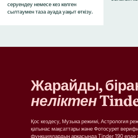
серуендеу немесе кез келген
сылтаумен таза ауада уақыт өткізу.
Жарайды, бірақ
неліктен
Tinde
Қос кездесу, Музыка режимі, Астрология ре
қатынас мақсаттары және Фотосурет вериф
функциялардың арқасында Tinder 190 елде 