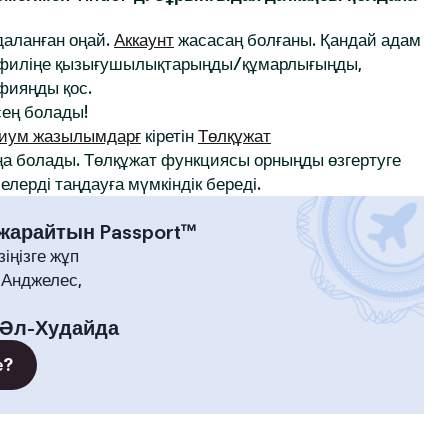
йдаланған оңай.
Аккаунт
жасасаң болғаны. Қандай адам
профиліңе қызығушылықтарыңды/құмарлығыңды,
афияңды қос.
ең болады!
иум жазылымдарғ
кіретін
Төлқұжат
а болады. Төлқұжат функциясы орныңды өзгертуге
лерді таңдауға мүмкіндік береді.
 жарайтын Passport™
зіңізге жұп
-Анджелес,
Әл-Худайда
е?