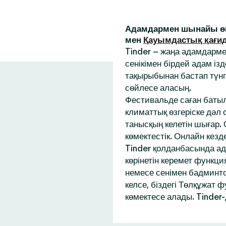
Адамдармен шынайы өм
мен
Қауымдастық қағи
Tinder – жаңа адамдарм
сенікімен бірдей адам із
тақырыбынан бастап түнг
сөйлесе аласың.
Фестивальде саған батыл
климаттық өзгеріске дәл
танысқың келетін шығар.
көмектестік. Онлайн кез
Tinder қолданбасында ад
көрінетін керемет функци
немесе сенімен бадминтон
келсе, біздегі Төлқұжат 
көмектесе алады. Tinder-