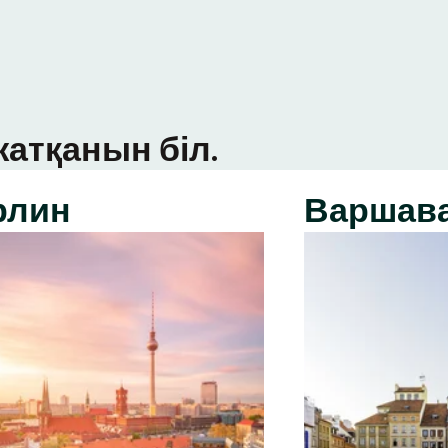
атқанын біл.
рлин
Варшав