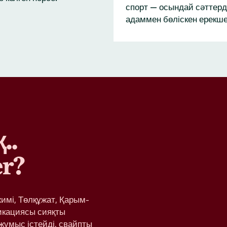
спорт — осындай сәттерд
адаммен бөліскен ерекше
..
r?
жимі, Төлқұжат, Қарым-
икациясы сияқты
жұмыс істейді, свайпты