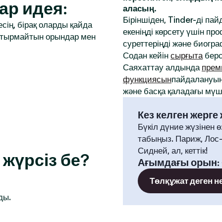
ар идея:
аласың.
Біріншіден, Tinder-ді па
сің, бірақ оларды қайда
екеніңді көрсету үшін 
аптырмайтын орындар мен
суреттеріңді және биогр
Содан кейін
сырғыта
берс
Саяхаттау алдында
прем
функциясын
пайдалануың
және басқа қаладағы мүше
Кез келген жерге
Бүкіл дүние жүзінен ө
табыңыз. Париж, Лос
Сидней, ал, кеттік!
жүрсіз бе?
Ағымдағы орын
:
Төлқұжат деген н
ды.