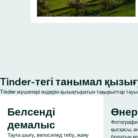
Tinder-тегі танымал қыз
Tinder мүшелері өздерін қызықтыратын тақырыптар тауып
Белсенді
Өнер
демалыс
Фотография
қысқасы, ә
Тауға шығу, велосипед тебу, жаяу
болатын ке