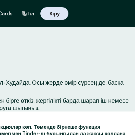
 Cards
Тіл
Кіру
л-Худайда. Осы жерде өмір сүрсең де, басқа
бірге өткіз, жергілікті барда шарап іш немесе
ыруға шығыңыз.
кциялар көп. Төменде бірнеше функция
өмегімен Tinder-ді бұрынғыдан да жақсы қолдана