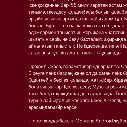
іске қосқаннан бері 55 миллиардтан астам ж
танымал кездесу қолданбасы болып қала бе
әрқайсысының артында шынайы адам тұр. 
болған. Бұл — сен басқа уақыттаа ешқашан
адамдармен танысатын жер: жаңа ұнататын 
шығатын серік, не баяу басталып, ақырынд
айналатын таныстық. Не іздесең де, не әлі і
саған оны түсініп алатын кеңістік ұсынады.
Профиль жаса, параметрлеріңді орнат та, С
Біреуге лайк бассаң және ол да саған лайк 
Одан кейін бәрі өз қолыңда. Хат жібер, бірд
болатынын көр. Қос кездесу, Музыка режимі,
тағы басқа функциялардың арқасында Tinde
түріне лайықталып жасалған: жеңіл-желпі, м
арасындағы бір нәрсе.
Tinder қолданбасын iOS және Android жүйесі