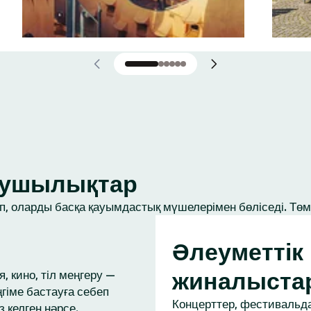
ығушылықтар
, оларды басқа қауымдастық мүшелерімен бөліседі. Төме
Әлеуметтік
жиналыста
, кино, тіл меңгеру —
ңгіме бастауға себеп
Концерттер, фестивальда
з келген нәрсе.