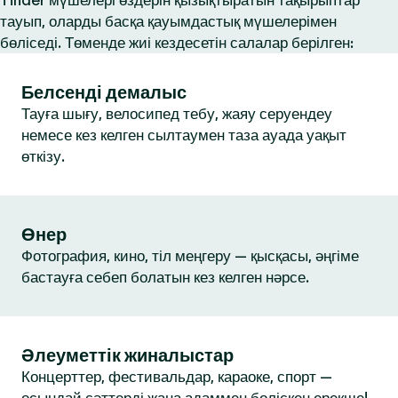
Tinder мүшелері өздерін қызықтыратын тақырыптар
тауып, оларды басқа қауымдастық мүшелерімен
бөліседі. Төменде жиі кездесетін салалар берілген:
Белсенді демалыс
Тауға шығу, велосипед тебу, жаяу серуендеу
немесе кез келген сылтаумен таза ауада уақыт
өткізу.
Өнер
Фотография, кино, тіл меңгеру — қысқасы, әңгіме
бастауға себеп болатын кез келген нәрсе.
Әлеуметтік жиналыстар
Концерттер, фестивальдар, караоке, спорт —