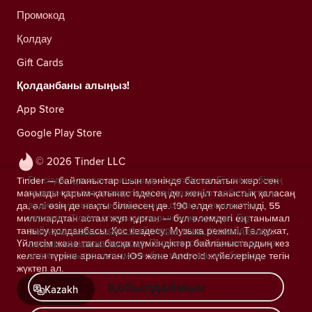
Промокод
Қолдау
Gift Cards
Қолданбаны алыңыз!
App Store
Google Play Store
© 2026 Tinder LLC
Біз сіздің құпиялылығыңызды сақтаймыз. Біз және біздің
Tinder — байланыстар шын мәнінде басталатын жер: сен
серіктестеріміз трекерлерді пайдаланып, веб-сайттың
маңызды қарым-қатынас іздесең де, жеңіл таныстық қаласаң
аудиториясын есептейді және сіздерге ұсыныстар
да, әлі өзің де нақты білмесең де. 190 елде қолжетімді, 55
көрсетіп, Tinder операцияларын жақсартады.
Біз
миллиардтан астам жұп құрған — бұл әлемдегі ең танымал
пайдаланатын cookie файлдары және провайдерлері
танысу қолданбасы. Қос кездесу, Музыка режимі, Төлқұжат,
туралы қосымша ақпарат.
Параметрлер бөлімінде кез
Үйлесім және тағы басқа мүмкіндіктер байланыстардың кез
келген уақытта келісімнен бас тартуыңызға болады.
келген түріне арналған. iOS және Android жүйелерінде тегін
жүктеп ал.
Қабылдаймын
Kazakh