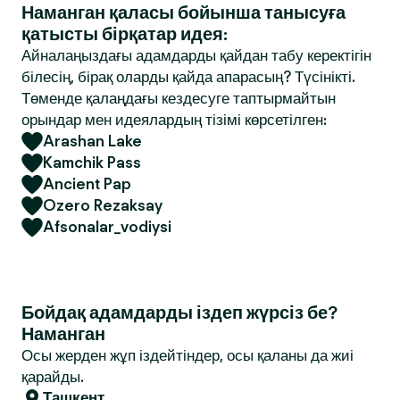
Наманган қаласы бойынша танысуға
қатысты бірқатар идея:
Айналаңыздағы адамдарды қайдан табу керектігін
білесің, бірақ оларды қайда апарасың? Түсінікті.
Төменде қалаңдағы кездесуге таптырмайтын
орындар мен идеялардың тізімі көрсетілген:
Arashan Lake
Kamchik Pass
Ancient Pap
Ozero Rezaksay
Afsonalar_vodiysi
Бойдақ адамдарды іздеп жүрсіз бе?
Наманган
Осы жерден жұп іздейтіндер, осы қаланы да жиі
қарайды.
Ташкент