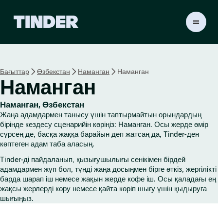
T
i
n
d
e
Бағыттар
Өзбекстан
Наманган
Наманган
r
Наманган
H
o
m
Наманган, Өзбекстан
e
Жаңа адамдармен танысу үшін таптырмайтын орындардың
бірінде кездесу сценарийін көріңіз: Наманган. Осы жерде өмір
сүрсең де, басқа жаққа барайын деп жатсаң да, Tinder-ден
көптеген адам таба аласың.
Tinder-ді пайдаланып, қызығушылығы сенікімен бірдей
адамдармен жұп бол, түнді жаңа досыңмен бірге өткіз, жергілікті
барда шарап іш немесе жақын жерде кофе іш. Осы қаладағы ең
жақсы жерлерді көру немесе қайта көріп шығу үшін қыдыруға
шығыңыз.