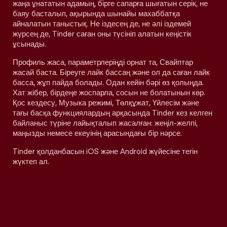
жаңа ұнататын адамың, бірге сапарға шығатын серік, не
баяу басталып, ақырында шынайы махаббатқа
айналатын таныстық. Не іздесең де, не әлі іздемей
жүрсең де, Tinder саған оны түсініп алатын кеңістік
ұсынады.
Профиль жаса, параметрлеріңді орнат та, Свайптар
жасай баста. Біреуге лайк бассаң және ол да саған лайк
басса, жұп пайда болады. Одан кейін бәрі өз қолыңда.
Хат жібер, бірдеңе жоспарла, сосын не болатынын көр.
Қос кездесу, Музыка режимі, Төлқұжат, Үйлесім және
тағы басқа функциялардың арқасында Tinder кез келген
байланыс түріне лайықталып жасалған: жеңіл-желпі,
маңызды немесе екеуінің арасындағы бір нәрсе.
Tinder қолданбасын iOS және Android жүйесіне тегін
жүктеп ал.