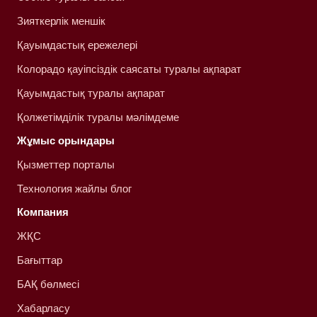
Зияткерлік меншік
Қауымдастық ережелері
Колорадо қауіпсіздік саясаты туралы ақпарат
Қауымдастық туралы ақпарат
Қолжетімділік туралы мәлімдеме
Жұмыс орындары
Қызметтер порталы
Технология жайлы блог
Компания
ЖҚС
Бағыттар
БАҚ бөлмесі
Хабарласу