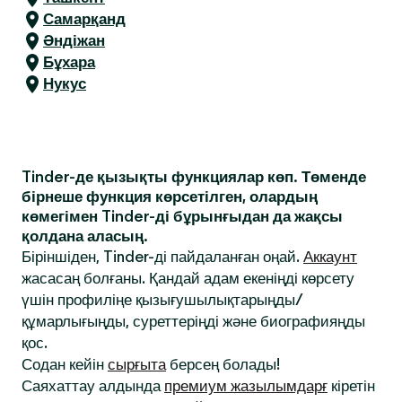
Самарқанд
Әндіжан
Бұхара
Нукус
Tinder-де қызықты функциялар көп. Төменде
бірнеше функция көрсетілген, олардың
көмегімен Tinder-ді бұрынғыдан да жақсы
қолдана аласың.
Біріншіден, Tinder-ді пайдаланған оңай.
Аккаунт
жасасаң болғаны. Қандай адам екеніңді көрсету
үшін профиліңе қызығушылықтарыңды/
құмарлығыңды, суреттеріңді және биографияңды
қос.
Содан кейін
сырғыта
берсең болады!
Саяхаттау алдында
премиум жазылымдарғ
кіретін