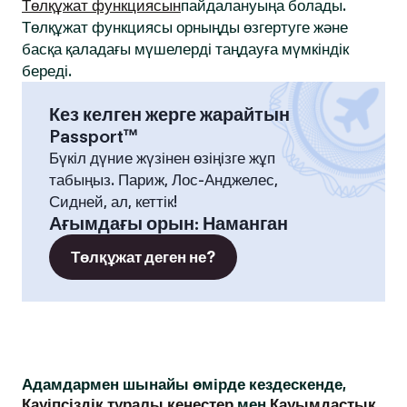
Төлқұжат функциясын
пайдалануыңа болады.
Төлқұжат функциясы орныңды өзгертуге және
басқа қаладағы мүшелерді таңдауға мүмкіндік
береді.
Кез келген жерге жарайтын
Passport™
Бүкіл дүние жүзінен өзіңізге жұп
табыңыз. Париж, Лос-Анджелес,
Сидней, ал, кеттік!
Ағымдағы орын
:
Наманган
Төлқұжат деген не?
Адамдармен шынайы өмірде кездескенде,
Қауіпсіздік туралы кеңестер
мен
Қауымдастық