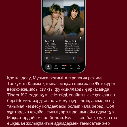
Қос кездесу, Музыка режимі, Астрология режимі,
Төлқұжат, Қарым-қатынас мақсаттары және Фотосурет
верификациясы сияқты функциялардың арқасында
Tinder 190 елде жұмыс істейді, свайпты іске қосқаннан
бері 55 миллиардтан астам жұп құрылған, әлемдегі ең
танымал кездесу қолданбасы болып қала береді. Сол
жұптардың әрқайсысының артында шынайы адам тұр.
Мақсат әрдайым сол болған. Бұл — сен басқа уақыттаа
ешқашан жолықпайтын адамдармен танысатын жер: