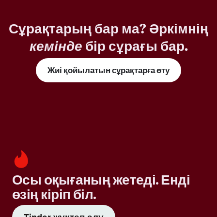
Сұрақтарың бар ма? Әркімнің
кемінде
бір сұрағы бар.
Жиі қойылатын сұрақтарға өту
Осы оқығаның жетеді. Енді
өзің кіріп біл.