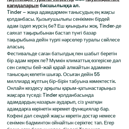
қағидаларын
басшылыққа ал.
Tinder – жаңа адамдармен танысудың ең жақсы
қолданбасы. Қызығушылығы сенікімен бірдей
адам іздеп жүрсің бе? Еш қиындығы жоқ. Tinder-де
саяхат тақырыбынан бастап түнгі базар
тақырыбына дейін түрлі нәрселер туралы сөйлесе
аласың.
Фестивальде саған батылдық пен шабыт беретін
бір адам керек пе? Мүмкін климаттық өзгеріске дәл
сен сияқты бей-жай қарай алмайтын адаммен
танысқың келетін шығар. Осыған дейін 55
миллиард жұптың бір-бірін табуына көмектестік.
Онлайн кездесу арқылы қарым-қатынастарыңыз
жақсара түседі: Tinder қолданбасында
адамдардың назарын аударып, сіз ұнатқан
адамдарға көрінетін керемет функциялар бар.
Кофені дәл сендей жақсы көретін достар немесе
сенімен бадминтон ойнайтын серіктес тап. Егер