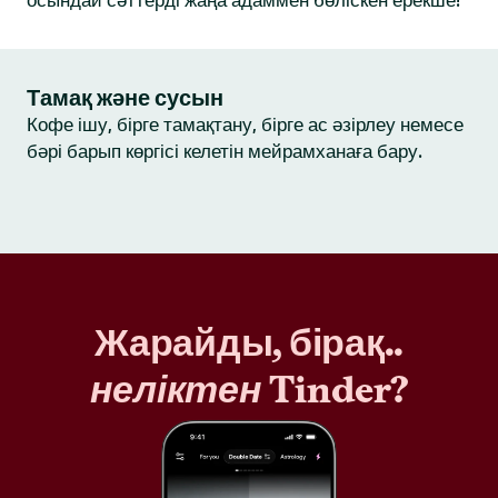
осындай сәттерді жаңа адаммен бөліскен ерекше!
Тамақ және сусын
Кофе ішу, бірге тамақтану, бірге ас әзірлеу немесе
бәрі барып көргісі келетін мейрамханаға бару.
Жарайды, бірақ..
неліктен
Tinder?