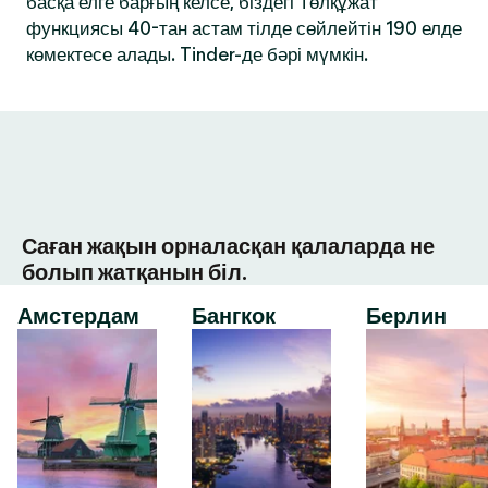
басқа елге барғың келсе, біздегі Төлқұжат
функциясы 40-тан астам тілде сөйлейтін 190 елде
көмектесе алады. Tinder-де бәрі мүмкін.
Саған жақын орналасқан қалаларда не
болып жатқанын біл.
Амстердам
Бангкок
Берлин