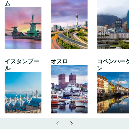
ム
イスタンブー
オスロ
コペンハー
ル
ン