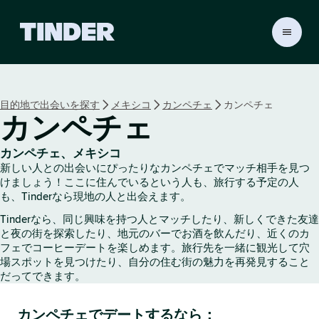
T
i
n
d
e
目的地で出会いを探す
メキシコ
カンペチェ
カンペチェ
r
カンペチェ
ホ
ー
ム
カンペチェ、メキシコ
ペ
新しい人との出会いにぴったりなカンペチェでマッチ相手を見つ
ー
けましょう！ここに住んでいるという人も、旅行する予定の人
ジ
も、Tinderなら現地の人と出会えます。
Tinderなら、同じ興味を持つ人とマッチしたり、新しくできた友達
と夜の街を探索したり、地元のバーでお酒を飲んだり、近くのカ
フェでコーヒーデートを楽しめます。旅行先を一緒に観光して穴
場スポットを見つけたり、自分の住む街の魅力を再発見すること
だってできます。
カンペチェでデートするなら：