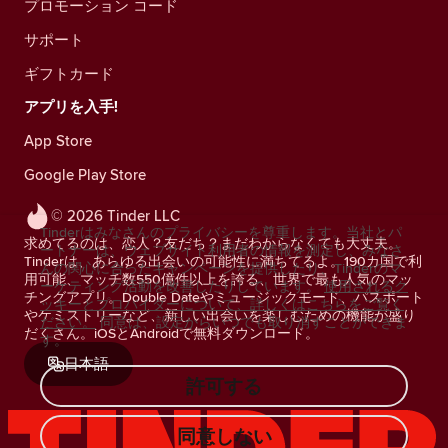
プロモーション コード
サポート
ギフトカード
アプリを入手!
App Store
Google Play Store
© 2026 Tinder LLC
Tinderはみなさんのプライバシーを尊重します。当社とパ
求めてるのは、恋人？友だち？まだわからなくても大丈夫。
ートナーは、ウェブサイト利用者の情報を測定し、みなさ
Tinderは、あらゆる出会いの可能性に満ちてるよ。190カ国で利
んの関心に合ったキャンペーンを提供したり、Tinderのマ
用可能、マッチ数550億件以上を誇る、世界で最も人気のマッ
ーケティング活動を改善したりしています。
使用されるク
チングアプリ。Double Dateやミュージックモード、パスポート
ッキーとプロバイダーについて、詳しくはこちらをご覧く
やケミストリーなど、新しい出会いを楽しむための機能が盛り
ださい。
同意は、設定からいつでも取り消すことができま
だくさん。iOSとAndroidで無料ダウンロード。
す。
日本語
許可する
同意しない