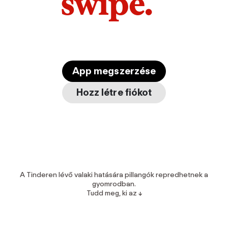
swipe.
App megszerzése
Hozz létre fiókot
A Tinderen lévő valaki hatására pillangók repredhetnek a
gyomrodban.
Tudd meg, ki az ↓