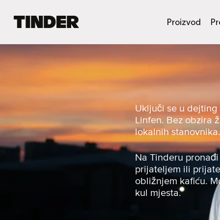
T
Proizvod
Pr
i
n
d
e
r
n
a
s
Uključi se u dejtin
l
Linfen. Bez obzira ži
o
lokalnih stanovnika
v
n
i
Na Tinderu pronađi 
c
prijateljem ili prija
a
obližnjem kafiću. Mo
kul mjesta.