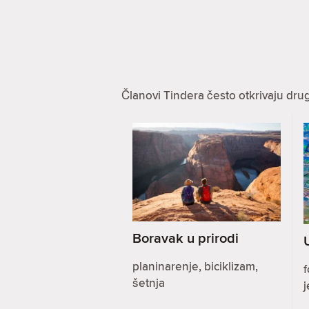
Članovi Tindera često otkrivaju dru
Boravak u prirodi
planinarenje, biciklizam,
f
šetnja
j