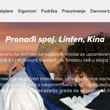
etplate
Sigurnost
Podrška
Preuzimanje
Darovne k
Pronađi spoj. Linfen, Kina
g scenu na jednom od najboljih mjesta za upoznavanj
viš li tu ili dolaziš u posjet, na Tinderu ćeš u svojoj
.
nekoga sa sličnim interesima, uživaj u čarima noćn
teljicom, popij piće u lokalnom baru ili uživaj na dejt
žeš otići i u razgledavanje grada da se podsjetiš il