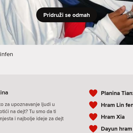
Pridruži se odmah
infen
Kina
Planina Tia
to za upoznavanje ljudi u
Hram Lin fe
otići na dejt? Tu smo da ti
Hram Xia
sta i najbolje ideje za dejt
Dayun hram