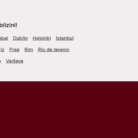
lizini!
bai
Dublin
Helsinki
Istanbul
iz
Prag
Rim
Rio de Janeiro
o
Varšava