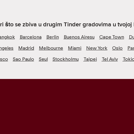
ri što se zbiva u drugim Tinder gradovima u tvojoj b
angkok
Barcelona
Berlin
Buenos Airesu
Cape Town
Du
ngeles
Madrid
Melbourne
Miami
New York
Oslo
Par
isco
Sao Paulo
Seul
Stockholmu
Taipei
Tel Aviv
Toki