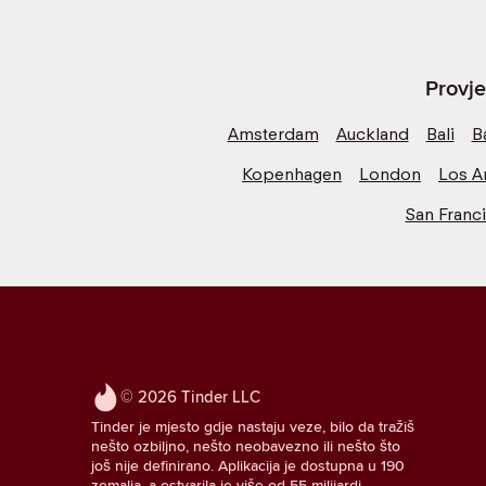
Provje
Amsterdam
Auckland
Bali
B
Kopenhagen
London
Los A
San Franc
© 2026 Tinder LLC
Tinder je mjesto gdje nastaju veze, bilo da tražiš
nešto ozbiljno, nešto neobavezno ili nešto što
još nije definirano. Aplikacija je dostupna u 190
zemalja, a ostvarila je više od 55 milijardi