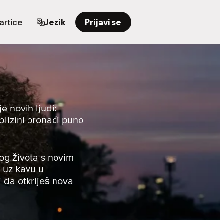
artice
Jezik
Prijavi se
e novih ljudi:
 blizini pronaći puno
og života s novim
u uz kavu u
i da otkriješ nova