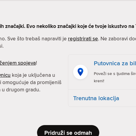
značajki. Evo nekoliko značajki koje će tvoje iskustvo na T
no. Sve što trebaš napraviti je
registrirati se
. Ne zaboravi dod
i.
Putovnica za bil
ženjem spojeva
!
Poveži se s ljudima ši
vnicu
koja je uključena u
kreni!
 ti omogućuje da promijeniš
ma u drugom gradu.
Trenutna lokacija
Pridruži se odmah