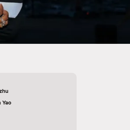
nzhu
n Yao