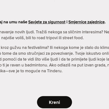
maj na umu naše
Savjete za sigurnost
i
Smjernice zajednice
.
oznavanje novih ljudi. Tražiš nekoga sa sličnim interesima
ajviše voliš, bili to road tripovi ili street food.
 kroz gužvu na festivalima? Ili nekoga kome je stalo do klima
i o tome da smo stručnjaci za povezivanje. Tvoje iskustvo onl
pomoći da te vidi što više ljudi i da te primijete ljudi koje la
ko ti je ravan u badmintonu. Ako odlaziš na put izvan grada,
ezika—sve je to moguće na Tinderu.
Kreni