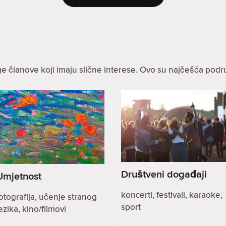
ge članove koji imaju slične interese. Ovo su najčešća podru
Društveni događaji
Umjetnost
koncerti, festivali, karaoke,
otografija, učenje stranog
sport
ezika, kino/filmovi