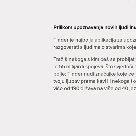
Prilikom upoznavanja novih ljudi i
Tinder je najbolja aplikacija za up
razgovarati s ljudima o stvarima koje n
Tražiš nekoga s kim ćeš se probijati
je 55 milijardi spojeva, što svjedoč
bolje: Tinder nudi značajke koje će ti 
tvoju ljubav prema kavi ili nekoga t
više od 190 država na više od 40 j