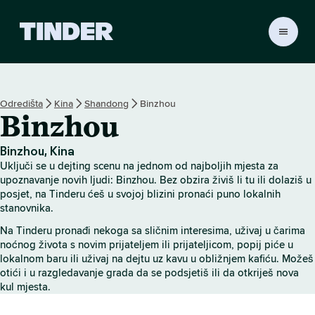
T
i
n
d
e
Odredišta
Kina
Shandong
Binzhou
r
Binzhou
n
a
s
Binzhou, Kina
l
Uključi se u dejting scenu na jednom od najboljih mjesta za
o
upoznavanje novih ljudi: Binzhou. Bez obzira živiš li tu ili dolaziš u
v
posjet, na Tinderu ćeš u svojoj blizini pronaći puno lokalnih
stanovnika.
n
i
Na Tinderu pronađi nekoga sa sličnim interesima, uživaj u čarima
c
noćnog života s novim prijateljem ili prijateljicom, popij piće u
a
lokalnom baru ili uživaj na dejtu uz kavu u obližnjem kafiću. Možeš
otići i u razgledavanje grada da se podsjetiš ili da otkriješ nova
kul mjesta.