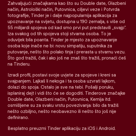
Zahvaljujući značajkama kao što su Double date, Glazbeni
način, Astrološki način, Putovnica, ciljevi veze i Potvrda
fotografije, Tinder je i dalje najpopularnija aplikacija za
upoznavanje na svijetu, dostupna u 190 zemalja, s više od
55 milijardi spojeva od kad smo prvi put predstavili „svajp“.
Iza svakog od tih spojeva stoji stvarna osoba. To je
oduvijek bila poanta. Tinder je mjesto za upoznavanje
osoba koje inače ne bi: novu simpatiju, suputnika za
putovanje, nešto što polako tinja i prerasta u stvarnu vezu.
Što god tražiš, čak i ako još ne znaš što tražiš, pronaći ćeš
na Tinderu.
Izradi profil, postavi svoje uvjete za spojeve i kreni sa
svajpanjem. Lajkaš li nekoga i ta osoba uzvrati lajkom,
dolazi do spoja. Ostalo je sve na tebi. Pošalji poruku,
isplaniraj dejt i vidi što će se dogoditi. Tinderove značajke
Double date, Glazbeni način, Putovnica, Kemija itd.
osmišljene su za svaku vrstu povezivanja: bilo da tražiš
nešto ozbiljno, nešto neobavezno ili nešto što još nije
definirano.
Besplatno preuzmi Tinder aplikaciju za iOS i Android.