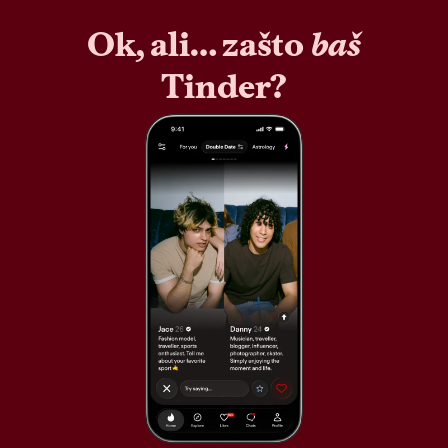
Ok, ali… zašto
baš
Tinder?