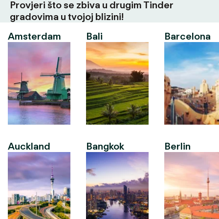
Provjeri što se zbiva u drugim Tinder
gradovima u tvojoj blizini!
Amsterdam
Bali
Barcelona
Auckland
Bangkok
Berlin