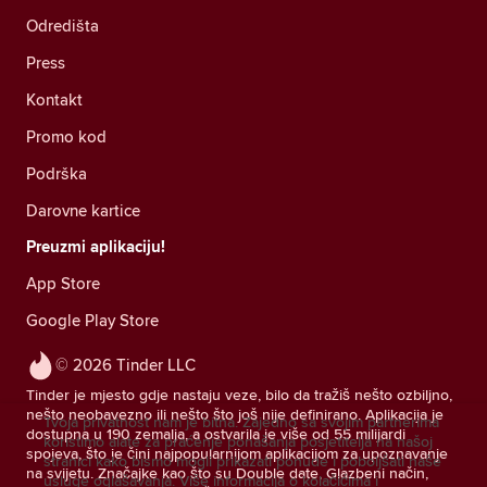
Odredišta
Press
Kontakt
Promo kod
Podrška
Darovne kartice
Preuzmi aplikaciju!
App Store
Google Play Store
© 2026 Tinder LLC
Tinder je mjesto gdje nastaju veze, bilo da tražiš nešto ozbiljno,
nešto neobavezno ili nešto što još nije definirano. Aplikacija je
Tvoja privatnost nam je bitna. Zajedno sa svojim partnerima
dostupna u 190 zemalja, a ostvarila je više od 55 milijardi
koristimo alate za praćenje ponašanja posjetitelja na našoj
spojeva, što je čini najpopularnijom aplikacijom za upoznavanje
stranici kako bismo mogli prikazati ponude i poboljšati naše
na svijetu. Značajke kao što su Double date, Glazbeni način,
usluge oglašavanja.
Više informacija o kolačićima i