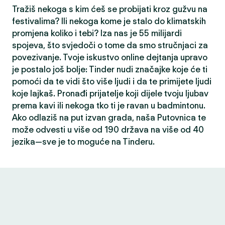
Tražiš nekoga s kim ćeš se probijati kroz gužvu na
festivalima? Ili nekoga kome je stalo do klimatskih
promjena koliko i tebi? Iza nas je 55 milijardi
spojeva, što svjedoči o tome da smo stručnjaci za
povezivanje. Tvoje iskustvo online dejtanja upravo
je postalo još bolje: Tinder nudi značajke koje će ti
pomoći da te vidi što više ljudi i da te primijete ljudi
koje lajkaš. Pronađi prijatelje koji dijele tvoju ljubav
prema kavi ili nekoga tko ti je ravan u badmintonu.
Ako odlaziš na put izvan grada, naša Putovnica te
može odvesti u više od 190 država na više od 40
jezika—sve je to moguće na Tinderu.