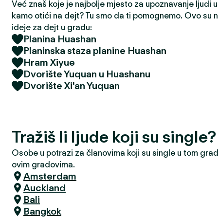
Već znaš koje je najbolje mjesto za upoznavanje ljudi u t
kamo otići na dejt? Tu smo da ti pomognemo. Ovo su na
ideje za dejt u gradu:
Planina Huashan
Planinska staza planine Huashan
Hram Xiyue
Dvorište Yuquan u Huashanu
Dvorište Xi'an Yuquan
Tražiš li ljude koji su single
Osobe u potrazi za članovima koji su single u tom grad
ovim gradovima.
Amsterdam
Auckland
Bali
Bangkok