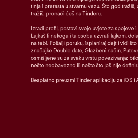
tinja i prerasta u stvarnu vezu. Što god tražiš,
tražiš, pronaći ćeš na Tinderu.
Izradi profil, postavi svoje uvjete za spojeve 
Lajkaš li nekoga i ta osoba uzvrati lajkom, dol
na tebi. Pošalji poruku, isplaniraj dejt i vidi š
značajke Double date, Glazbeni način, Putovni
osmišljene su za svaku vrstu povezivanja: bilo
nešto neobavezno ili nešto što još nije defini
Besplatno preuzmi Tinder aplikaciju za iOS i 