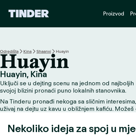
T
Proizvod
Pr
i
n
d
e
r
n
Odredišta
Kina
Shaanxi
Huayin
Huayin
a
s
l
Huayin, Kina
o
Uključi se u dejting scenu na jednom od najboljih m
v
n
svojoj blizini pronaći puno lokalnih stanovnika.
i
Na Tinderu pronađi nekoga sa sličnim interesima, už
c
uživaj na dejtu uz kavu u obližnjem kafiću. Možeš o
a
Nekoliko ideja za spoj u mj