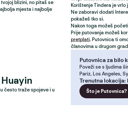
vojoj blizini, no pitaš se
Korištenje Tindera je vrlo
jbolja mjesta i najbolje
Ne zaboravi dodati Interese
pokažeš tko si.
Nakon toga možeš počet
Prije putovanja možeš kori
pretplati
. Putovnica ti om
članovima u drugom grad
Putovnica za bilo k
Poveži se s ljudima ši
Pariz, Los Angeles, Sy
? Huayin
Trenutna lokacija
:
u često traže spojeve i u
Što je Putovnica?