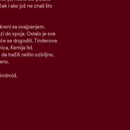
 čak i ako još ne znaš što
i kreni sa svajpanjem.
azi do spoja. Ostalo je sve
to će se dogoditi. Tinderove
ca, Kemija itd.
 da tražiš nešto ozbiljno,
rano.
Android.