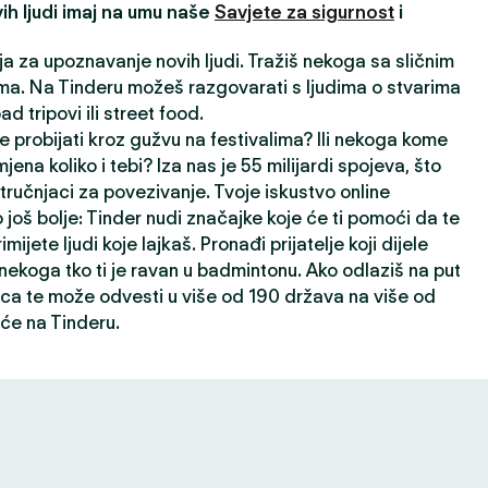
ih ljudi imaj na umu naše
Savjete za sigurnost
i
ija za upoznavanje novih ljudi. Tražiš nekoga sa sličnim
a. Na Tinderu možeš razgovarati s ljudima o stvarima
oad tripovi ili street food.
e probijati kroz gužvu na festivalima? Ili nekoga kome
jena koliko i tebi? Iza nas je 55 milijardi spojeva, što
ručnjaci za povezivanje. Tvoje iskustvo online
 još bolje: Tinder nudi značajke koje će ti pomoći da te
rimijete ljudi koje lajkaš. Pronađi prijatelje koji dijele
i nekoga tko ti je ravan u badmintonu. Ako odlaziš na put
ca te može odvesti u više od 190 država na više od
će na Tinderu.