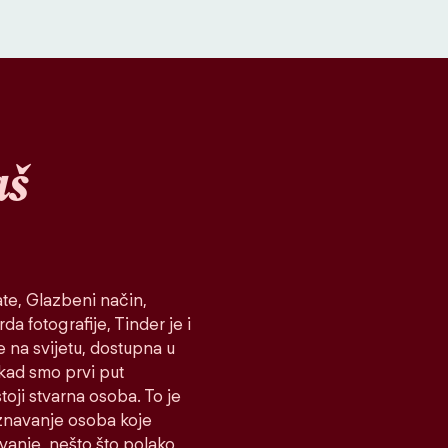
aš
te, Glazbeni način,
da fotografije, Tinder je i
e na svijetu, dostupna u
 kad smo prvi put
toji stvarna osoba. To je
oznavanje osoba koje
ovanje, nešto što polako