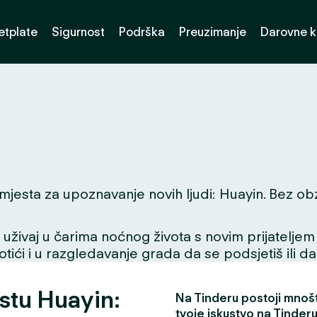
etplate
Sigurnost
Podrška
Preuzimanje
Darovne k
jesta za upoznavanje novih ljudi: Huayin. Bez obzira
ivaj u čarima noćnog života s novim prijateljem ili
tići i u razgledavanje grada da se podsjetiš ili da
estu Huayin:
Na Tinderu postoji mnošt
tvoje iskustvo na Tinderu 