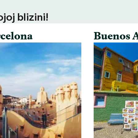
oj blizini!
celona
Buenos A