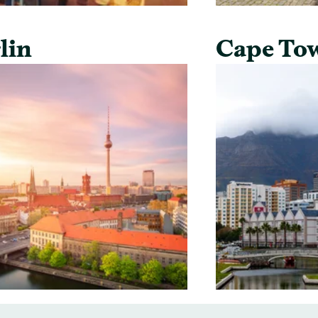
lin
Cape To