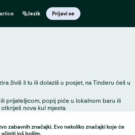
artice
Jezik
Prijavi se
 živiš li tu ili dolaziš u posjet, na Tinderu ćeš u
 prijateljicom, popij piće u lokalnom baru ili
 otkriješ nova kul mjesta.
vo zabavnih značajki. Evo nekoliko značajki koje će
učiniti još boljim.