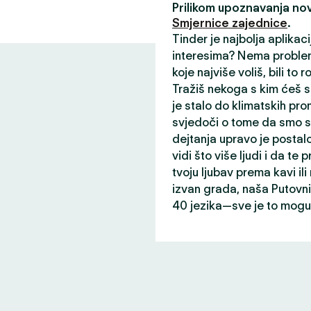
Prilikom upoznavanja nov
Smjernice zajednice
.
Tinder je najbolja aplikac
interesima? Nema problem
koje najviše voliš, bili to r
Tražiš nekoga s kim ćeš s
je stalo do klimatskih prom
svjedoči o tome da smo st
dejtanja upravo je postalo
vidi što više ljudi i da te p
tvoju ljubav prema kavi il
izvan grada, naša Putovni
40 jezika—sve je to mogu