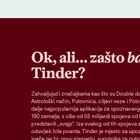
Ok, ali… zašto
b
Tinder?
Zahvaljujući značajkama kao što su Double da
Astrološki način, Putovnica, ciljevi veze i Potvr
dalje najpopularnija aplikacija za upoznavanj
190 zemalja, s više od 55 milijardi spojeva od
predstavili „svajp“. Iza svakog od tih spojeva s
oduvijek bila poanta. Tinder je mjesto za up
inače ne bi: novu simpatiju, suputnika za put