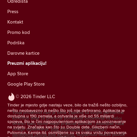
Odredišta
Press
Kontakt
Promo kod
Podrška
Darovne kartice
Preuzmi aplikaciju!
App Store
Google Play Store
© 2026 Tinder LLC
Tinder je mjesto gdje nastaju veze, bilo da tražiš nešto ozbiljno,
nešto neobavezno ili nešto što još nije definirano. Aplikacija je
Tvoja privatnost nam je bitna. Zajedno sa svojim partnerima
dostupna u 190 zemalja, a ostvarila je više od 55 milijardi
koristimo alate za praćenje ponašanja posjetitelja na našoj
spojeva, što je čini najpopularnijom aplikacijom za upoznavanje
stranici kako bismo mogli prikazati ponude i poboljšati naše
na svijetu. Značajke kao što su Double date, Glazbeni način,
usluge oglašavanja.
Više informacija o kolačićima i
Putovnica, Kemija itd. osmišljene su za svaku vrstu povezivanja.
davateljima usluga koje koristimo.
Suglasnost možeš povući