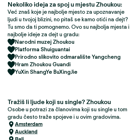
Nekoliko ideja za spoj u mjestu Zhoukou:
Već znaš koje je najbolje mjesto za upoznavanje
ljudi u tvojoj blizini, no pitaš se kamo otići na dejt?
Tu smo da ti pomognemo. Ovo su najbolja mjesta i
najbolje ideje za dejt u gradu:
Narodni muzej Zhoukou
Platforma Shuiguantai
Prirodno slikovito odmaralište Yangcheng
Hram Zhoukou Guandi
YuXin ShangYe BuXingJie
Tražiš li ljude koji su single? Zhoukou
Osobe u potrazi za članovima koji su single u tom
gradu često traže spojeve i u ovim gradovima.
Amsterdam
Auckland
Bali