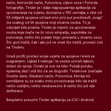
način, Astrološki način, Putovnica, ciljevi veze i Potvrda
fotografije, Tinder je i dalje najpopularnija aplikacija za
upoznavanje na svijetu, dostupna u 190 zemalja, s više od
55 milijardi spojeva od kad smo prvi put predstavili „svajp“.
Iza svakog od tih spojeva stoji stvarna osoba. To je
oduvijek bila poanta. Tinder je mjesto za upoznavanje
osoba koje inače ne bi: novu simpatiju, suputnika za
putovanje, nešto što polako tinja i prerasta u stvarnu vezu.
Što god tražiš, čak i ako još ne znaš što tražiš, pronaći ćeš
na Tinderu.
Izradi profil, postavi svoje uvjete za spojeve i kreni sa
svajpanjem. Lajkaš li nekoga i ta osoba uzvrati lajkom,
dolazi do spoja. Ostalo je sve na tebi. Pošalji poruku,
isplaniraj dejt i vidi što će se dogoditi. Tinderove značajke
Double date, Glazbeni način, Putovnica, Kemija itd.
osmišljene su za svaku vrstu povezivanja: bilo da tražiš
nešto ozbiljno, nešto neobavezno ili nešto što još nije
definirano.
Besplatno preuzmi Tinder aplikaciju za iOS i Android.