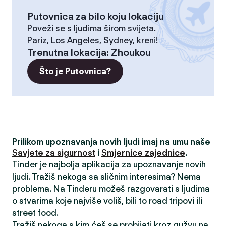
Putovnica za bilo koju lokaciju
Poveži se s ljudima širom svijeta.
Pariz, Los Angeles, Sydney, kreni!
Trenutna lokacija
:
Zhoukou
Što je Putovnica?
Prilikom upoznavanja novih ljudi imaj na umu naše
Savjete za sigurnost
i
Smjernice zajednice
.
Tinder je najbolja aplikacija za upoznavanje novih
ljudi. Tražiš nekoga sa sličnim interesima? Nema
problema. Na Tinderu možeš razgovarati s ljudima
o stvarima koje najviše voliš, bili to road tripovi ili
street food.
Tražiš nekoga s kim ćeš se probijati kroz gužvu na