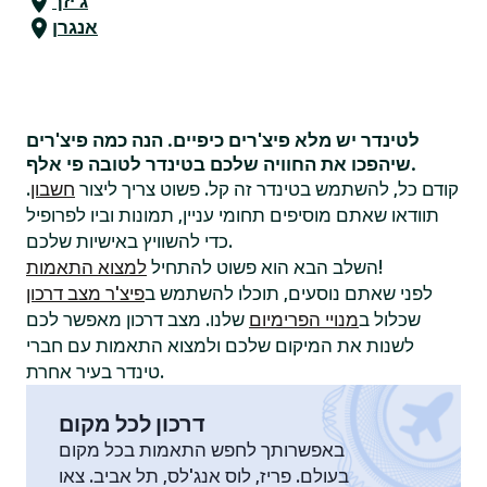
ג'יזך
אנגרן
לטינדר יש מלא פיצ'רים כיפיים. הנה כמה פיצ'רים
שיהפכו את החוויה שלכם בטינדר לטובה פי אלף.
קודם כל, להשתמש בטינדר זה קל. פשוט צריך ליצור
חשבון
.
תוודאו שאתם מוסיפים תחומי עניין, תמונות וביו לפרופיל
כדי להשוויץ באישיות שלכם.
!
השלב הבא הוא פשוט להתחיל
למצוא התאמות
לפני שאתם נוסעים, תוכלו להשתמש ב
פיצ'ר מצב דרכון
שכלול ב
מנויי הפרימיום
שלנו. מצב דרכון מאפשר לכם
לשנות את המיקום שלכם ולמצוא התאמות עם חברי
טינדר בעיר אחרת.
דרכון לכל מקום
באפשרותך לחפש התאמות בכל מקום
בעולם. פריז, לוס אנג'לס, תל אביב. צאו