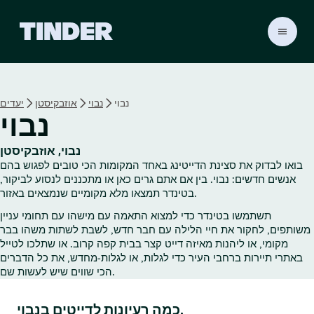
ד
ף
ה
ב
י
נבוי
נבוי
אוזבקיסטן
יעדים
ת
נבוי
ש
ל
ט
נבוי, אוזבקיסטן
י
בואו לבדוק את סצינת הדייטינג באחד המקומות הכי טובים לפגוש בהם
נ
אנשים חדשים: נבוי. בין אם אתם גרים כאן או מתכננים לנסוע לביקור,
ד
בטינדר תמצאו מלא מקומיים שנמצאים באזור.
ר
תשתמשו בטינדר כדי למצוא התאמה עם מישהו עם תחומי עניין
משותפים, לחקור את חיי הלילה עם חבר חדש, לשבת לשתות משהו בבר
מקומי, או ליהנות מאיזה דייט קצר בבית קפה קרוב. או שתלכו לטייל
באתרי תיירות ברחבי העיר כדי לגלות, או לגלות‑מחדש, את כל הדברים
הכי שווים שיש לעשות שם.
כמה רעיונות לדייטים בנבוי.