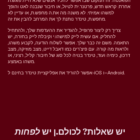
הפואנטה. זה המקום שבו אפשר להכיר אנשים שלא היית פוגש.ת
אחרת: קראש חדש, פרטנר.ית לטיול, או חיבור שנבנה לאט והופך
למשהו אמיתי. לא משנה מה את.ה מחפש.ת, או עדיין לא
מחפש.ת, טינדר נותנת לך את המרחב להבין את זה.
צריך רק ליצור פרופיל, להגדיר את ההעדפות שלך, ולהתחיל
להחליק. אם עשית לייק למישהו.י וקיבלת לייק בחזרה, יש
התאמה. משם זה כבר שלך. אפשר לשלוח הודעה, לקבוע משהו,
ולראות מה קורה. עם פיצ'רים כמו דאבל דייט, מצב מוזיקה, מצב
דרכון, כימיה ועוד, טינדר בנויה לכל סוג של חיבור: קליל, רציני, או
משהו באמצע.
אפשר להוריד את אפליקציית טינדר בחינם ל-iOS ו–Android.
יש שאלות? לכולם.ן יש
לפחות