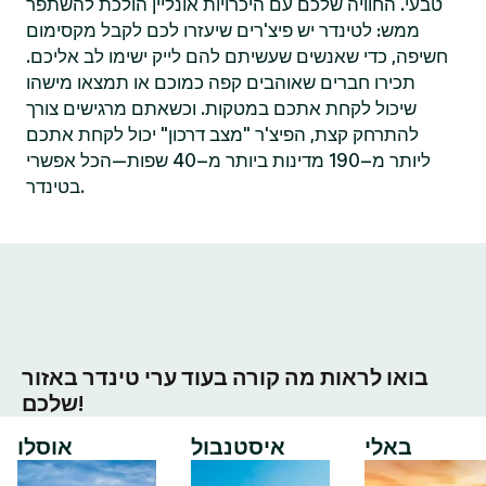
טבעי. החוויה שלכם עם היכרויות אונליין הולכת להשתפר
ממש: לטינדר יש פיצ'רים שיעזרו לכם לקבל מקסימום
חשיפה, כדי שאנשים שעשיתם להם לייק ישימו לב אליכם.
תכירו חברים שאוהבים קפה כמוכם או תמצאו מישהו
שיכול לקחת אתכם במטקות. וכשאתם מרגישים צורך
להתרחק קצת, הפיצ'ר "מצב דרכון" יכול לקחת אתכם
ליותר מ–190 מדינות ביותר מ–40 שפות—הכל אפשרי
בטינדר.
בואו לראות מה קורה בעוד ערי טינדר באזור
שלכם!
באלי
איסטנבול
אוסלו