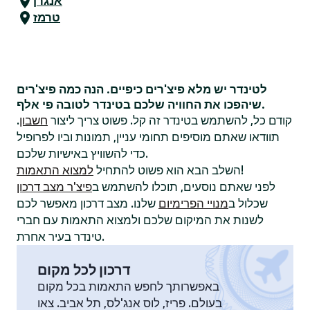
אנגרן
טרמז
לטינדר יש מלא פיצ'רים כיפיים. הנה כמה פיצ'רים
שיהפכו את החוויה שלכם בטינדר לטובה פי אלף.
קודם כל, להשתמש בטינדר זה קל. פשוט צריך ליצור
חשבון
.
תוודאו שאתם מוסיפים תחומי עניין, תמונות וביו לפרופיל
כדי להשוויץ באישיות שלכם.
!
השלב הבא הוא פשוט להתחיל
למצוא התאמות
לפני שאתם נוסעים, תוכלו להשתמש ב
פיצ'ר מצב דרכון
שכלול ב
מנויי הפרימיום
שלנו. מצב דרכון מאפשר לכם
לשנות את המיקום שלכם ולמצוא התאמות עם חברי
טינדר בעיר אחרת.
דרכון לכל מקום
באפשרותך לחפש התאמות בכל מקום
בעולם. פריז, לוס אנג'לס, תל אביב. צאו