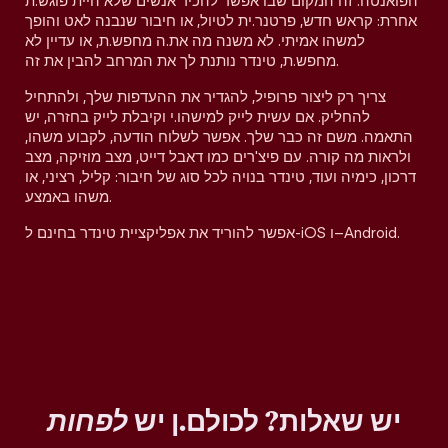
הפואנטה. זה המקום שבו אפשר להכיר אנשים שלא היית פוגש.ת
אחרת: קראש חדש, פרטנר.ית לטיול, או חיבור שנבנה לאט והופך
למשהו אמיתי. לא משנה מה את.ה מחפש.ת, או עדיין לא
מחפש.ת, טינדר נותנת לך את המרחב להבין את זה.
צריך רק ליצור פרופיל, להגדיר את ההעדפות שלך, ולהתחיל
להחליק. אם עשית לייק למישהו.י וקיבלת לייק בחזרה, יש
התאמה. משם זה כבר שלך. אפשר לשלוח הודעה, לקבוע משהו,
ולראות מה קורה. עם פיצ'רים כמו דאבל דייט, מצב מוזיקה, מצב
דרכון, כימיה ועוד, טינדר בנויה לכל סוג של חיבור: קליל, רציני, או
משהו באמצע.
אפשר להוריד את אפליקציית טינדר בחינם ל-iOS ו–Android.
יש שאלות? לכולם.ן יש
לפחות