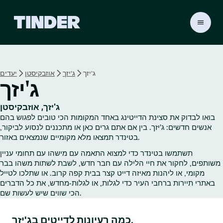
ד
ף
ה
ב
י
ג'יזך
ג'יזך
אוזבקיסטן
יעדים
ת
ג'יזך
ש
ל
ט
ג'יזך, אוזבקיסטן
י
בואו לבדוק את סצינת הדייטינג באחד המקומות הכי טובים לפגוש בהם
נ
אנשים חדשים: ג'יזך. בין אם אתם גרים כאן או מתכננים לנסוע לביקור,
ד
בטינדר תמצאו מלא מקומיים שנמצאים באזור.
ר
תשתמשו בטינדר כדי למצוא התאמה עם מישהו עם תחומי עניין
משותפים, לחקור את חיי הלילה עם חבר חדש, לשבת לשתות משהו בבר
מקומי, או ליהנות מאיזה דייט קצר בבית קפה קרוב. או שתלכו לטייל
באתרי תיירות ברחבי העיר כדי לגלות, או לגלות‑מחדש, את כל הדברים
הכי שווים שיש לעשות שם.
כמה רעיונות לדייטים בג'יזך.