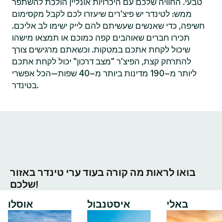
טבעי. החוויה שלכם עם היכרויות אונליין הולכת להשתפר
ממש: לטינדר יש פיצ'רים שיעזרו לכם לקבל מקסימום
חשיפה, כדי שאנשים שעשיתם להם לייק ישימו לב אליכם.
תכירו חברים שאוהבים קפה כמוכם או תמצאו מישהו
שיכול לקחת אתכם במטקות. וכשאתם מרגישים צורך
להתרחק קצת, הפיצ'ר "מצב דרכון" יכול לקחת אתכם
ליותר מ–190 מדינות ביותר מ–40 שפות—הכל אפשרי
בטינדר.
בואו לראות מה קורה בעוד ערי טינדר באזור
שלכם!
באלי
איסטנבול
אוסלו