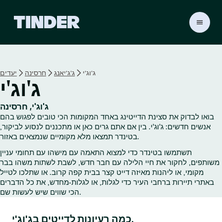
ד
ף
ה
ב
י
ג'וג'י
ג'ג'יאנג
חרסינה
יעדים
ת
ג'וג'י
ש
ל
ט
ג'וג'י, חרסינה
י
בואו לבדוק את סצינת הדייטינג באחד המקומות הכי טובים לפגוש בהם
נ
אנשים חדשים: ג'וג'י. בין אם אתם גרים כאן או מתכננים לנסוע לביקור,
ד
בטינדר תמצאו מלא מקומיים שנמצאים באזור.
ר
תשתמשו בטינדר כדי למצוא התאמה עם מישהו עם תחומי עניין
משותפים, לחקור את חיי הלילה עם חבר חדש, לשבת לשתות משהו בבר
מקומי, או ליהנות מאיזה דייט קצר בבית קפה קרוב. או שתלכו לטייל
באתרי תיירות ברחבי העיר כדי לגלות, או לגלות‑מחדש, את כל הדברים
הכי שווים שיש לעשות שם.
כמה רעיונות לדייטים בג'וג'י.