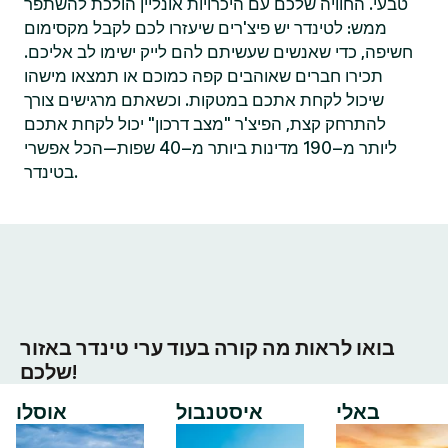
טבעי. החוויה שלכם עם היכרויות אונליין הולכת להשתפר
ממש: לטינדר יש פיצ'רים שיעזרו לכם לקבל מקסימום
חשיפה, כדי שאנשים שעשיתם להם לייק ישימו לב אליכם.
תכירו חברים שאוהבים קפה כמוכם או תמצאו מישהו
שיכול לקחת אתכם במטקות. וכשאתם מרגישים צורך
להתרחק קצת, הפיצ'ר "מצב דרכון" יכול לקחת אתכם
ליותר מ–190 מדינות ביותר מ–40 שפות—הכל אפשרי
בטינדר.
בואו לראות מה קורה בעוד ערי טינדר באזור
שלכם!
באלי
איסטנבול
אוסלו