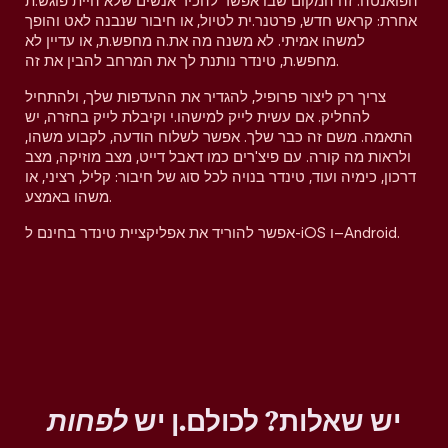
הפואנטה. זה המקום שבו אפשר להכיר אנשים שלא היית פוגש.ת
אחרת: קראש חדש, פרטנר.ית לטיול, או חיבור שנבנה לאט והופך
למשהו אמיתי. לא משנה מה את.ה מחפש.ת, או עדיין לא
מחפש.ת, טינדר נותנת לך את המרחב להבין את זה.
צריך רק ליצור פרופיל, להגדיר את ההעדפות שלך, ולהתחיל
להחליק. אם עשית לייק למישהו.י וקיבלת לייק בחזרה, יש
התאמה. משם זה כבר שלך. אפשר לשלוח הודעה, לקבוע משהו,
ולראות מה קורה. עם פיצ'רים כמו דאבל דייט, מצב מוזיקה, מצב
דרכון, כימיה ועוד, טינדר בנויה לכל סוג של חיבור: קליל, רציני, או
משהו באמצע.
אפשר להוריד את אפליקציית טינדר בחינם ל-iOS ו–Android.
יש שאלות? לכולם.ן יש
לפחות