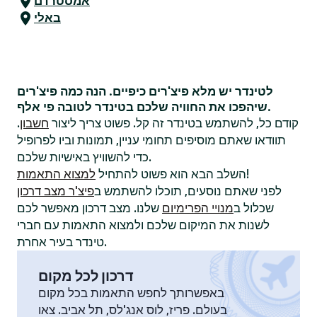
אמסטרדם
באלי
לטינדר יש מלא פיצ'רים כיפיים. הנה כמה פיצ'רים
שיהפכו את החוויה שלכם בטינדר לטובה פי אלף.
קודם כל, להשתמש בטינדר זה קל. פשוט צריך ליצור
חשבון
.
תוודאו שאתם מוסיפים תחומי עניין, תמונות וביו לפרופיל
כדי להשוויץ באישיות שלכם.
!
השלב הבא הוא פשוט להתחיל
למצוא התאמות
לפני שאתם נוסעים, תוכלו להשתמש ב
פיצ'ר מצב דרכון
שכלול ב
מנויי הפרימיום
שלנו. מצב דרכון מאפשר לכם
לשנות את המיקום שלכם ולמצוא התאמות עם חברי
טינדר בעיר אחרת.
דרכון לכל מקום
באפשרותך לחפש התאמות בכל מקום
בעולם. פריז, לוס אנג'לס, תל אביב. צאו