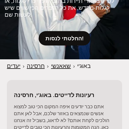
לטייל באתרי תיירות ברחבי העיר כדי לגלות, או
לגלות‑מחדש, את כל הדברים הכי שווים שיש
לעשות שם.
החלטתי לנסות!
באוג'י
›
שאאנשי
›
חרסינה
›
יעדים
רעיונות לדייטים. באוג'י, חרסינה
אתם כבר יודעים איפה המקום הכי טוב למצוא
אנשים שנמצאים באזור שלכם, אבל לאן אתם
הולכים לקחת אותם? לא לדאוג, בשביל זה אנחנו
כאן. הנה המקומות והרעיונות הכי טובים לדייטים