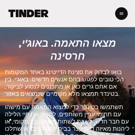
ד
ף
ה
ב
י
מצאו התאמה. באוג'י,
ת
ש
חרסינה
ל
ט
י
בואו לבדוק את סצינת הדייטינג באחד המקומות
נ
הכי טובים לפגוש בהם אנשים חדשים: באוג'י. בין
ד
אם אתם גרים כאן או מתכננים לנסוע לביקור,
ר
בטינדר תמצאו מלא מקומיים שנמצאים באזור.
תשתמשו בטינדר כדי למצוא התאמה עם מישהו
עם תחומי עניין משותפים, לחקור את חיי הלילה
עם חבר חדש, לשבת לשתות משהו בבר מקומי, או
ליהנות מאיזה דייט קצר בבית קפה קרוב. או שתלכו