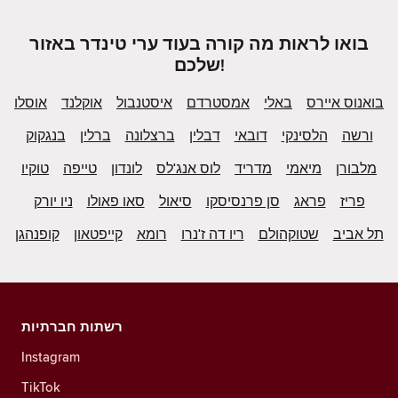
בואו לראות מה קורה בעוד ערי טינדר באזור
שלכם!
בואנוס איירס
באלי
אמסטרדם
איסטנבול
אוקלנד
אוסלו
ורשה
הלסינקי
דובאי
דבלין
ברצלונה
ברלין
בנגקוק
מלבורן
מיאמי
מדריד
לוס אנג'לס
לונדון
טייפה
טוקיו
פריז
פראג
סן פרנסיסקו
סיאול
סאו פאולו
ניו יורק
תל אביב
שטוקהולם
ריו דה ז'נרו
רומא
קייפטאון
קופנהגן
רשתות חברתיות
Instagram
TikTok