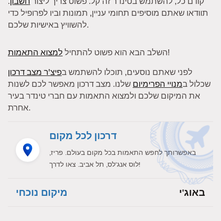
קודם כל, להשתמש בטינדר זה קל. פשוט צריך ליצור
חשבון
.
תוודאו שאתם מוסיפים תחומי עניין, תמונות וביו לפרופיל כדי
להשוויץ באישיות שלכם.
!
השלב הבא הוא פשוט להתחיל
למצוא התאמות
לפני שאתם נוסעים, תוכלו להשתמש ב
פיצ'ר מצב דרכון
שכלול ב
מנויי הפרימיום
שלנו. מצב דרכון מאפשר לכם לשנות
את המיקום שלכם ולמצוא התאמות עם חברי טינדר בעיר
אחרת.
דרכון לכל מקום
באפשרותך לחפש התאמות בכל מקום בעולם. פריז,
לוס אנג'לס, תל אביב. צאו לדרך!
באוג'י
מיקום נוכחי