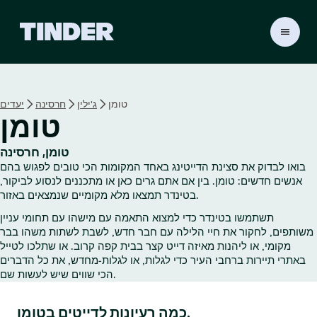
ד
ף
ה
ב
י
טומן
ג'ילין
חרסינה
יעדים
ת
טומן
ש
ל
ט
טומן, חרסינה
י
בואו לבדוק את סצינת הדייטינג באחד המקומות הכי טובים לפגוש בהם
נ
אנשים חדשים: טומן. בין אם אתם גרים כאן או מתכננים לנסוע לביקור,
ד
בטינדר תמצאו מלא מקומיים שנמצאים באזור.
ר
תשתמשו בטינדר כדי למצוא התאמה עם מישהו עם תחומי עניין
משותפים, לחקור את חיי הלילה עם חבר חדש, לשבת לשתות משהו בבר
מקומי, או ליהנות מאיזה דייט קצר בבית קפה קרוב. או שתלכו לטייל
באתרי תיירות ברחבי העיר כדי לגלות, או לגלות‑מחדש, את כל הדברים
הכי שווים שיש לעשות שם.
כמה רעיונות לדייטים בטומן.