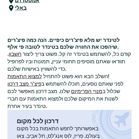
אמסטרדם
באלי
לטינדר יש מלא פיצ'רים כיפיים. הנה כמה פיצ'רים
שיהפכו את החוויה שלכם בטינדר לטובה פי אלף.
קודם כל, להשתמש בטינדר זה קל. פשוט צריך ליצור
חשבון
.
תוודאו שאתם מוסיפים תחומי עניין, תמונות וביו לפרופיל
כדי להשוויץ באישיות שלכם.
!
השלב הבא הוא פשוט להתחיל
למצוא התאמות
לפני שאתם נוסעים, תוכלו להשתמש ב
פיצ'ר מצב דרכון
שכלול ב
מנויי הפרימיום
שלנו. מצב דרכון מאפשר לכם
לשנות את המיקום שלכם ולמצוא התאמות עם חברי
טינדר בעיר אחרת.
דרכון לכל מקום
באפשרותך לחפש התאמות בכל מקום
בעולם. פריז, לוס אנג'לס, תל אביב. צאו