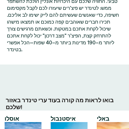
טבעי. החוויה שלכם עם היכרויות אונליין הולכת להשתפר
ממש: לטינדר יש פיצ'רים שיעזרו לכם לקבל מקסימום
חשיפה, כדי שאנשים שעשיתם להם לייק ישימו לב אליכם.
תכירו חברים שאוהבים קפה כמוכם או תמצאו מישהו
שיכול לקחת אתכם במטקות. וכשאתם מרגישים צורך
להתרחק קצת, הפיצ'ר "מצב דרכון" יכול לקחת אתכם
ליותר מ–190 מדינות ביותר מ–40 שפות—הכל אפשרי
בטינדר.
בואו לראות מה קורה בעוד ערי טינדר באזור
שלכם!
באלי
איסטנבול
אוסלו