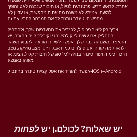
הפואנטה. זה המקום שבו אפשר להכיר אנשים שלא היית פוגש.ת
אחרת: קראש חדש, פרטנר.ית לטיול, או חיבור שנבנה לאט והופך
למשהו אמיתי. לא משנה מה את.ה מחפש.ת, או עדיין לא
מחפש.ת, טינדר נותנת לך את המרחב להבין את זה.
צריך רק ליצור פרופיל, להגדיר את ההעדפות שלך, ולהתחיל
להחליק. אם עשית לייק למישהו.י וקיבלת לייק בחזרה, יש
התאמה. משם זה כבר שלך. אפשר לשלוח הודעה, לקבוע משהו,
ולראות מה קורה. עם פיצ'רים כמו דאבל דייט, מצב מוזיקה, מצב
דרכון, כימיה ועוד, טינדר בנויה לכל סוג של חיבור: קליל, רציני, או
משהו באמצע.
אפשר להוריד את אפליקציית טינדר בחינם ל-iOS ו–Android.
יש שאלות? לכולם.ן יש
לפחות