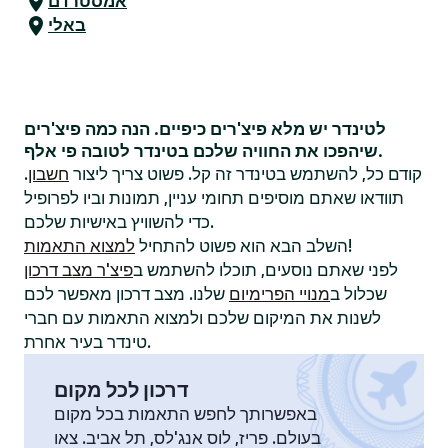
אמסטרדם
באלי
לטינדר יש מלא פיצ'רים כיפיים. הנה כמה פיצ'רים
שיהפכו את החוויה שלכם בטינדר לטובה פי אלף.
קודם כל, להשתמש בטינדר זה קל. פשוט צריך ליצור
חשבון
.
תוודאו שאתם מוסיפים תחומי עניין, תמונות וביו לפרופיל
כדי להשוויץ באישיות שלכם.
!
השלב הבא הוא פשוט להתחיל
למצוא התאמות
לפני שאתם נוסעים, תוכלו להשתמש ב
פיצ'ר מצב דרכון
שכלול ב
מנויי הפרימיום
שלנו. מצב דרכון מאפשר לכם
לשנות את המיקום שלכם ולמצוא התאמות עם חברי
טינדר בעיר אחרת.
דרכון לכל מקום
באפשרותך לחפש התאמות בכל מקום
בעולם. פריז, לוס אנג'לס, תל אביב. צאו