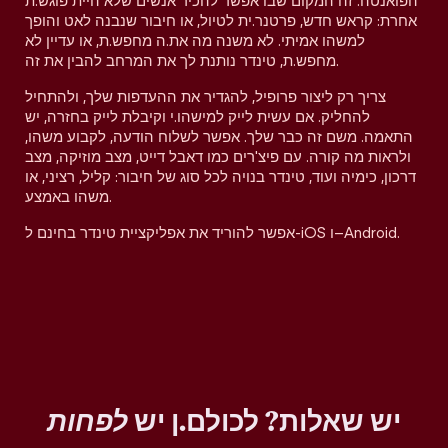
הפואנטה. זה המקום שבו אפשר להכיר אנשים שלא היית פוגש.ת
אחרת: קראש חדש, פרטנר.ית לטיול, או חיבור שנבנה לאט והופך
למשהו אמיתי. לא משנה מה את.ה מחפש.ת, או עדיין לא
מחפש.ת, טינדר נותנת לך את המרחב להבין את זה.
צריך רק ליצור פרופיל, להגדיר את ההעדפות שלך, ולהתחיל
להחליק. אם עשית לייק למישהו.י וקיבלת לייק בחזרה, יש
התאמה. משם זה כבר שלך. אפשר לשלוח הודעה, לקבוע משהו,
ולראות מה קורה. עם פיצ'רים כמו דאבל דייט, מצב מוזיקה, מצב
דרכון, כימיה ועוד, טינדר בנויה לכל סוג של חיבור: קליל, רציני, או
משהו באמצע.
אפשר להוריד את אפליקציית טינדר בחינם ל-iOS ו–Android.
יש שאלות? לכולם.ן יש
לפחות