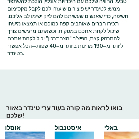
טבעי. החוויה שלכם עם היכרויות אונליין הולכת להשתפר
ממש: לטינדר יש פיצ'רים שיעזרו לכם לקבל מקסימום
חשיפה, כדי שאנשים שעשיתם להם לייק ישימו לב אליכם.
תכירו חברים שאוהבים קפה כמוכם או תמצאו מישהו
שיכול לקחת אתכם במטקות. וכשאתם מרגישים צורך
להתרחק קצת, הפיצ'ר "מצב דרכון" יכול לקחת אתכם
ליותר מ–190 מדינות ביותר מ–40 שפות—הכל אפשרי
בטינדר.
בואו לראות מה קורה בעוד ערי טינדר באזור
שלכם!
באלי
איסטנבול
אוסלו