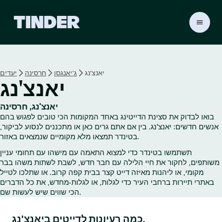
ד
ף
ה
ב
י
יאנצ'נג
ג'יאנגסו
חרסינה
יעדים
ת
יאנצ'נג
ש
ל
ט
יאנצ'נג, חרסינה
י
בואו לבדוק את סצינת הדייטינג באחד המקומות הכי טובים לפגוש בהם
נ
אנשים חדשים: יאנצ'נג. בין אם אתם גרים כאן או מתכננים לנסוע לביקור,
ד
בטינדר תמצאו מלא מקומיים שנמצאים באזור.
ר
תשתמשו בטינדר כדי למצוא התאמה עם מישהו עם תחומי עניין
משותפים, לחקור את חיי הלילה עם חבר חדש, לשבת לשתות משהו בבר
מקומי, או ליהנות מאיזה דייט קצר בבית קפה קרוב. או שתלכו לטייל
באתרי תיירות ברחבי העיר כדי לגלות, או לגלות‑מחדש, את כל הדברים
הכי שווים שיש לעשות שם.
כמה רעיונות לדייטים ביאנצ'נג.