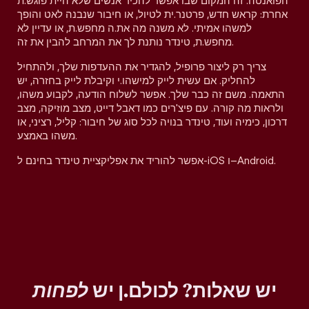
הפואנטה. זה המקום שבו אפשר להכיר אנשים שלא היית פוגש.ת
אחרת: קראש חדש, פרטנר.ית לטיול, או חיבור שנבנה לאט והופך
למשהו אמיתי. לא משנה מה את.ה מחפש.ת, או עדיין לא
מחפש.ת, טינדר נותנת לך את המרחב להבין את זה.
צריך רק ליצור פרופיל, להגדיר את ההעדפות שלך, ולהתחיל
להחליק. אם עשית לייק למישהו.י וקיבלת לייק בחזרה, יש
התאמה. משם זה כבר שלך. אפשר לשלוח הודעה, לקבוע משהו,
ולראות מה קורה. עם פיצ'רים כמו דאבל דייט, מצב מוזיקה, מצב
דרכון, כימיה ועוד, טינדר בנויה לכל סוג של חיבור: קליל, רציני, או
משהו באמצע.
אפשר להוריד את אפליקציית טינדר בחינם ל-iOS ו–Android.
יש שאלות? לכולם.ן יש
לפחות