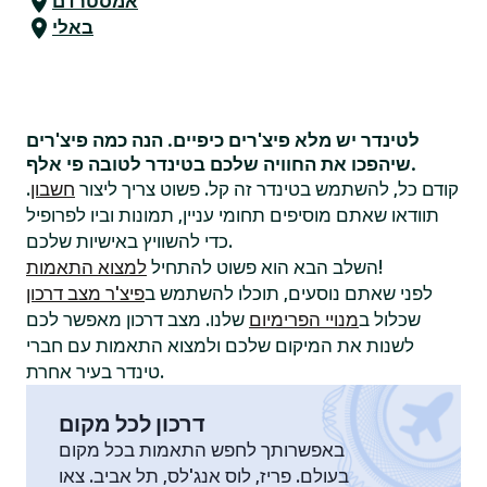
אמסטרדם
באלי
לטינדר יש מלא פיצ'רים כיפיים. הנה כמה פיצ'רים
שיהפכו את החוויה שלכם בטינדר לטובה פי אלף.
קודם כל, להשתמש בטינדר זה קל. פשוט צריך ליצור
חשבון
.
תוודאו שאתם מוסיפים תחומי עניין, תמונות וביו לפרופיל
כדי להשוויץ באישיות שלכם.
!
השלב הבא הוא פשוט להתחיל
למצוא התאמות
לפני שאתם נוסעים, תוכלו להשתמש ב
פיצ'ר מצב דרכון
שכלול ב
מנויי הפרימיום
שלנו. מצב דרכון מאפשר לכם
לשנות את המיקום שלכם ולמצוא התאמות עם חברי
טינדר בעיר אחרת.
דרכון לכל מקום
באפשרותך לחפש התאמות בכל מקום
בעולם. פריז, לוס אנג'לס, תל אביב. צאו