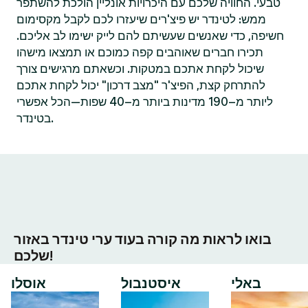
טבעי. החוויה שלכם עם היכרויות אונליין הולכת להשתפר
ממש: לטינדר יש פיצ'רים שיעזרו לכם לקבל מקסימום
חשיפה, כדי שאנשים שעשיתם להם לייק ישימו לב אליכם.
תכירו חברים שאוהבים קפה כמוכם או תמצאו מישהו
שיכול לקחת אתכם במטקות. וכשאתם מרגישים צורך
להתרחק קצת, הפיצ'ר "מצב דרכון" יכול לקחת אתכם
ליותר מ–190 מדינות ביותר מ–40 שפות—הכל אפשרי
בטינדר.
בואו לראות מה קורה בעוד ערי טינדר באזור
שלכם!
באלי
איסטנבול
אוסלו