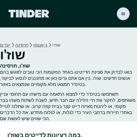
ד
ף
ה
ב
י
שוז'ו
ג'יאנגסו
חרסינה
יעדים
ת
שוז'ו
ש
ל
ט
שוז'ו, חרסינה
י
בואו לבדוק את סצינת הדייטינג באחד המקומות הכי טובים לפגוש בהם
נ
אנשים חדשים: שוז'ו. בין אם אתם גרים כאן או מתכננים לנסוע לביקור,
ד
בטינדר תמצאו מלא מקומיים שנמצאים באזור.
ר
תשתמשו בטינדר כדי למצוא התאמה עם מישהו עם תחומי עניין
משותפים, לחקור את חיי הלילה עם חבר חדש, לשבת לשתות משהו בבר
מקומי, או ליהנות מאיזה דייט קצר בבית קפה קרוב. או שתלכו לטייל
באתרי תיירות ברחבי העיר כדי לגלות, או לגלות‑מחדש, את כל הדברים
הכי שווים שיש לעשות שם.
כמה רעיונות לדייטים בשוז'ו.