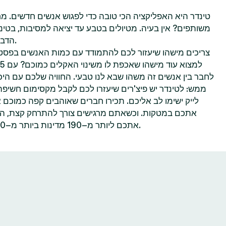
טינדר היא האפליקציה הכי טובה כדי לפגוש אנשים חדשים. מח
משותפים? אין בעיה. מטיולים בטבע עד יציאה למסיבות, בטינ
הדברים שאתם הכי נהנים לעשות.
צריכים מישהו שיעזור לכם להתמודד עם כמות האנשים בפסטי
לחבר בין אנשים זה משהו שבא לנו טבעי. החוויה שלכם עם היכר
ממש: לטינדר יש פיצ'רים שיעזרו לכם לקבל מקסימום חשיפ
לייק ישימו לב אליכם. תכירו חברים שאוהבים קפה כמוכם 
אתכם במטקות. וכשאתם מרגישים צורך להתרחק קצת, הפיצ
אתכם ליותר מ–190 מדינות ביותר מ–40 שפות—הכל אפשרי בטינדר.