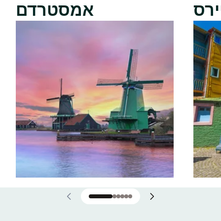
ירס
אמסטרדם