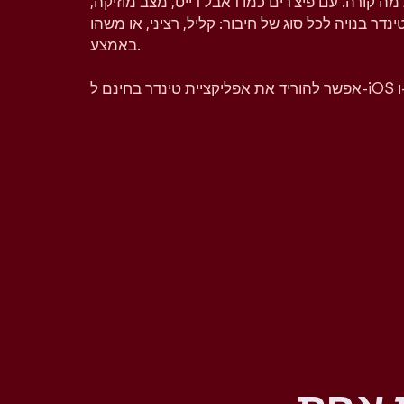
מה קורה. עם פיצ'רים כמו דאבל דייט, מצב מוזיקה,
טינדר בנויה לכל סוג של חיבור: קליל, רציני, או משהו
באמצע.
A.