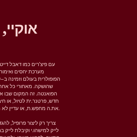
אוקיי,
עם פיצ'רים כמו דאבל דייט
מערכת יחסים ואימות 
שהושקה. מאחורי כל אחת
הפואנטה. זה המקום שבו א
חדש, פרטנר.ית לטיול, או ח
את.ה מחפש.ת, או עדיין לא מחפש.ת, טינדר נותנת לך את המרחב להבין את זה.
צריך רק ליצור פרופיל, לה
לייק למישהו.י וקיבלת לייק