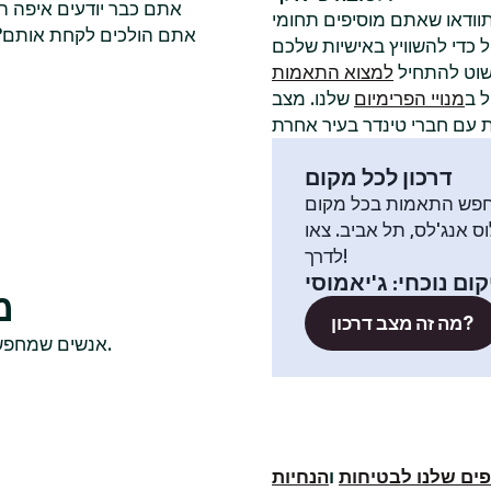
אתם כבר יודעים איפה ה
תוודאו שאתם מוסיפים תחומי
אתם הולכים לקחת אותם? ל
שוט להתחיל
למצוא התאמות
 ב
מנויי הפרימיום
שלנו. מצב
דרכון לכל מקום
פש התאמות בכל מקום
וס אנג'לס, תל אביב. צאו
לדרך!
ום נוכחי
:
ג'יאמוסי
מ
מה זה מצב דרכון?
אנשים שמחפשים שם חברי טינדר רווקים בדרך כלל בודקים גם בערים האלה.
ים שלנו לבטיחות
ו
הנחיות