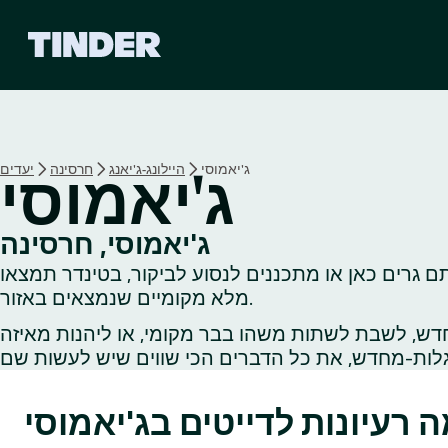
ד
ף
ה
ב
י
ת
ש
ג'יאמוסי
היילונג-ג'יאנג
חרסינה
יעדים
ג'יאמוסי
ל
ט
י
ג'יאמוסי, חרסינה
נ
ם גרים כאן או מתכננים לנסוע לביקור, בטינדר תמצאו
ד
ר
מלא מקומיים שנמצאים באזור.
דש, לשבת לשתות משהו בבר מקומי, או ליהנות מאיזה