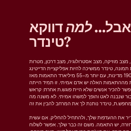
 אבל…
למה
דווקא
טינדר?
, מצב מוזיקה, מצב אסטרולוגיה, מצב דרכון, מטרות
תמונה, טינדר ממשיכה להיות אפליקציית הדייטינג
הפופולרית בעולם וזמינה ב–190 מדינות, עם יותר מ–55 מיליארד התאמות מאז
 מההתאמות האלה יש אדם אמיתי. זו תמיד הייתה
פשר להכיר אנשים שלא היית פוגש.ת אחרת: קראש
יבור שנבנה לאט והופך למשהו אמיתי. לא משנה מה
גדיר את ההעדפות שלך, ולהתחיל להחליק. אם עשית
 בחזרה, יש התאמה. משם זה כבר שלך. אפשר לשלוח