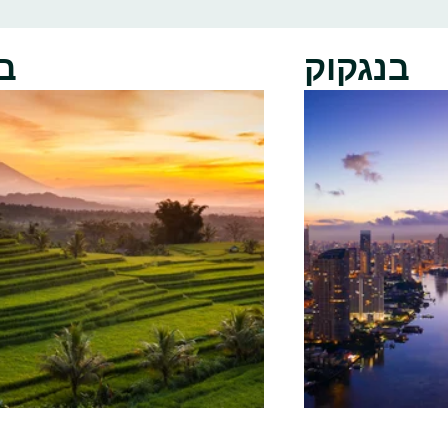
בנגקוק
ב