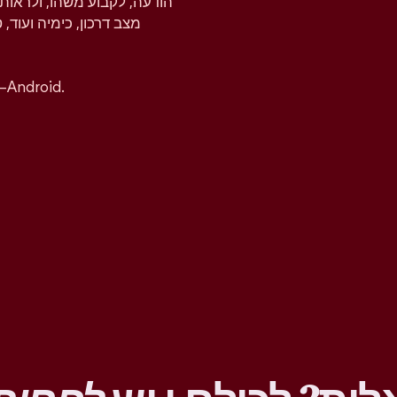
הודעה, לקבוע משהו, ולראות 
מצב דרכון, כימיה ועוד, 
אפשר להוריד את אפליקציית טינדר בחינם ל-iOS ו–ndroid